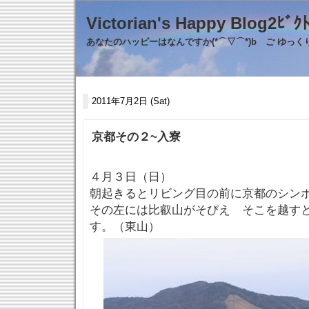
Victorian's Happy Blo
あなたのハッピーはなんですか(*⌒▽⌒*)b ご ゆっ
2011年7月2日 (Sat)
京都その２~入寮
４月３日（日）
朝起きるとリビング目の前に京都のシン
その左には比叡山がそびえ そこを越す
す。（東山）