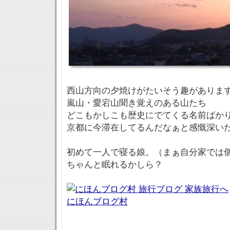
西山方向の夕焼けがたいそう趣がありま
嵐山・愛宕山聞き覚えのある山たち
どこもかしこも歴史にでてくる名前ばか
京都に今滞在してるんだなぁと感慨深い
初めて一人で寝る娘。（まぁ自分家では
ちゃんと眠れるかしら？
にほんブログ村