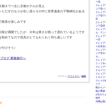
ー④
クレイアー
京都タワー左に京都ホテルが見え
ジア⑤パ
＝ただすのもりが生い茂りその中に世界遺産の下鴨神社がある
クレイアー
ジア⑤ア
②
で散策が楽しみです
クレイアー
ジア③④
クレイアー
日桜が満開でしたが 今年は寒さが残って遅れているようです
ル・アン
クレイアー
は初めてなので花見がとてもわくわく待ち遠しいです
ー②
クレイアー
イ白百合
か行けそう♪
クレイアー
ジア②＆
カ」
クレイアー
リップ＆
クレイアー
ナルフリ
クレイアー
16:53 in
ファミリー
|
編集
トロメリ
クレイの
リア
桜からメ
桜の季節
2月のウ
桜❣
沖縄は桜
y.