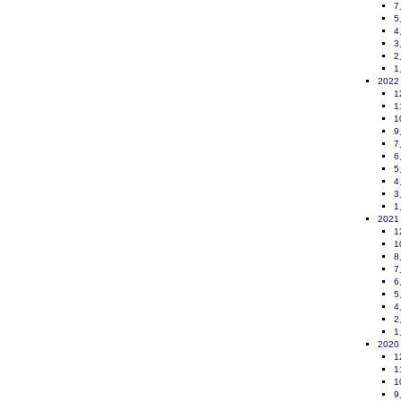
7
5
4
3
2
1
2022
1
1
1
9
7
6
5
4
3
1
2021
1
1
8
7
6
5
4
2
1
2020
1
1
1
9