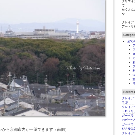
クリエイ
て
たくさん
な
クレイア
アートサ
Categor
全て
C
Recent E
クレイアー
ラ①
クレイアー
トロメリ
ガーベラ
のガーベ
ガーベラ
ジナルは2
ンから京都市内が一望できます（南側）
クレイアー