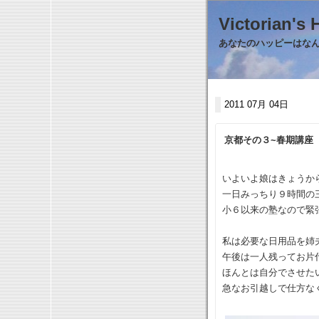
Victorian
あなたのハッピーはなんで
2011 07月 04日
京都その３~春期講座
いよいよ娘はきょうか
一日みっちり９時間の
小６以来の塾なので緊
私は必要な日用品を姉
午後は一人残ってお片
ほんとは自分でさせた
急なお引越しで仕方な