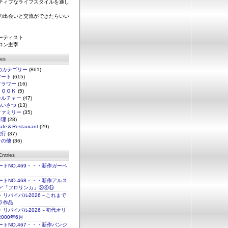
ティブなライフスタイルを通し
の出会いと交流ができたらいい
ーティスト
ロン主宰
ies
のカテゴリー
(861)
アート
(615)
フラワー
(16)
ＢＯＯＫ
(5)
カルチャー
(47)
あいさつ
(13)
ファミリー
(35)
料理
(28)
afe＆Restaurant
(29)
旅行
(37)
その他
(36)
ntries
トNO.469・・・新作ガーベ
トNO.468・・・新作アルス
ア「フロリンカ」③④⑤
・リバイバル2026～これまで
ラ作品
・リバイバル2026～初代オリ
000年6月
トNO.467・・・新作パンジ