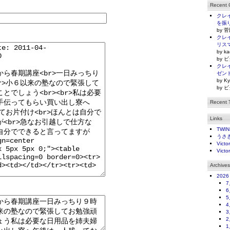
Recent
クレイ
を振
by 菅
クレイ
リス
by ka
by ビ
クレイ
ゼン
by Ky
by ビ
Recent 
Links
TWI
うさ
Victo
Victo
Archives
2026
7
6
5
4
3
2
1