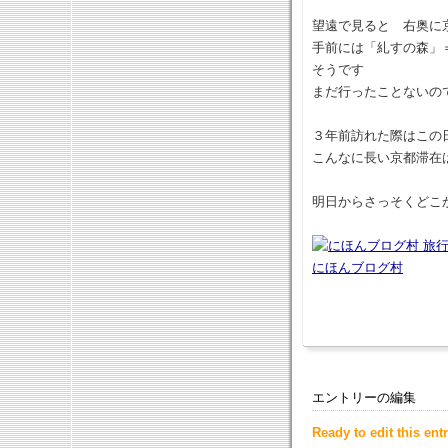
望遠で見ると 右奥に
手前には「糺すの森」
そうです
まだ行ったことないの
３年前訪れた際はこの
こんなに長い京都滞在
明日からさっそくどこ
にほんブログ村
エントリーの編集
Ready to edit this entr