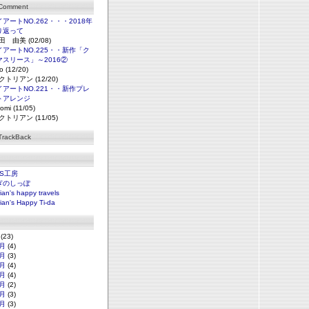
 Comment
アートNO.262・・・2018年
り返って
田 由美 (02/08)
アートNO.225・・新作「ク
マスリース」～2016②
o (12/20)
クトリアン (12/20)
アートNO.221・・新作プレ
トアレンジ
omi (11/05)
クトリアン (11/05)
TrackBack
NS工房
ぎのしっぽ
rian's happy travels
rian's Happy Ti-da
(23)
月
(4)
月
(3)
月
(4)
月
(4)
月
(2)
月
(3)
月
(3)