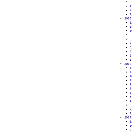
8
4
2
1
2019
1
1
1
9
8
7
5
4
2
1
2018
1
1
1
9
8
7
6
5
4
3
2
1
2017
1
1
8