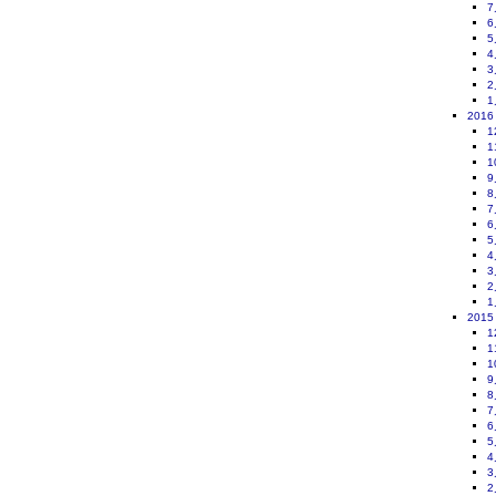
7
6
5
4
3
2
1
2016
1
1
1
9
8
7
6
5
4
3
2
1
2015
1
1
1
9
8
7
6
5
4
3
2