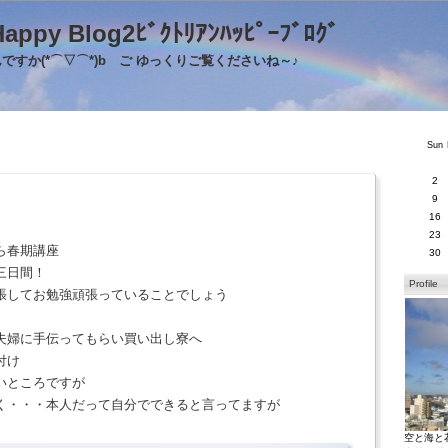
's Happy Blog2ﾋﾞｸﾄﾘｱﾝﾊｯﾋﾟｰﾌﾞﾛｸ
すか(*⌒▽⌒*)b ご ゆっくりご覧くださいね～♪
Sun
2
9
16
23
ら春期講座
30
三日間！
Profile
張してお勉強頑張っていることでしょう
夫婦に手伝ってもらい買い出し寮へ
付け
いところですが
く・・・本人だって自分でできると言ってますが
空と海と