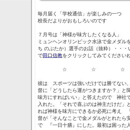
毎月届く「学校通信」が楽しみの一つ
校長だよりがおもしろいのです
７月号は「神様が味方したくなる人」
ミュンヘンオリンピック水泳で金メダル
ち のぶたか）選手のお話（抜粋）・・・
で
田口信教
をクリックしてみてください
☆ ☆ ☆
彼は スポーツは強いだけでは勝てない
督に「どうしたら運がつきますか？」と
味方にすればいい」と答えたので 神社
入れた。「それで喜ぶのは神主だけだ」
れば神様を味方にできるか必死に考え 
督が「そんなことで金メダルがとれたら
で 『一日十膳』にした。最初は困った