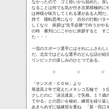
なかったので ゴミ拾いから始めた。良
なることは何でも気が付き次第積極的に
は神様が味方してくれる運がある人間だ
持て 陽転思考になり 自分の行動パタ
しくなり 挨拶は”先手必勝”で向うがや
の時 審判ににこやかに挨拶すると す
た・・・
一流のスポーツ選手にはそれにふさわし
だ。北京ではどんな選手のどんな話が紹
リンピックの楽しみのひとつである。
☆ ☆ ☆
「サンスポ・ＣＯＭ」より
尾道高２年で迎えたメキシコ五輪で １
クしたのに「泳法違反」で失格。１７歳
てやる」との思いを秘め、練習を繰り返
あきらめずに猛練習を重ね 「新・田口