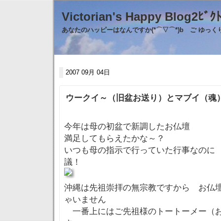
Victorian's Happy Blo
あなたのハッピーはなんですか(*⌒▽⌒*)b ご ゆっ
2007 09月 04日
ウークイ～（旧盆お送り）とマブイ（魂
今年は母の初盆で新調したお仏壇
満足してもらえたかな～？
いつも母の指示で行っていた行事なのに
議！
沖縄は先祖崇拝の無宗教ですから お仏
ゃいません
一番上にはご先祖様のトートーメー（お