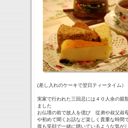
(差し入れのケーキで翌日ティータイム）
実家で行われた三回忌には４０人余の親
ました
お仏壇の前で故人を偲び 従弟や叔父叔
や初めて聞くお話など楽しく貴重な時間
母も笑顔で一緒に聴いているような気が