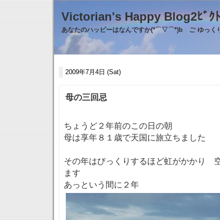
Victorian's Happy Blo
あなたのハッピーはなんですか(*⌒▽⌒*)b ご ゆっ
2009年7月4日 (Sat)
母の三回忌
ちょうど２年前のこの日の朝
母は享年８１歳で天国に旅立ちました
その年はびっくりするほど虹がかかり 
ます
あっという間に２年