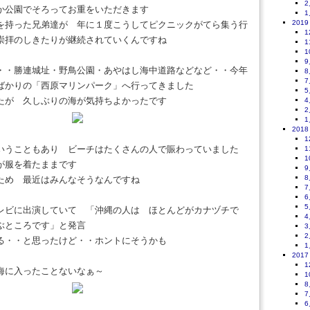
2
か公園でそろってお重をいただきます
1
2019
を持った兄弟達が 年に１度こうしてピクニックがてら集う行
1
崇拝のしきたりが継続されていくんですね
1
1
9
・・勝連城址・野鳥公園・あやはし海中道路などなど・・今年
8
7
ばかりの「西原マリンパーク」へ行ってきました
5
たが 久しぶりの海が気持ちよかったです
4
2
1
2018
1
いうこともあり ビーチはたくさんの人で賑わっていました
1
1
が服を着たままです
9
8
ため 最近はみんなそうなんですね
7
6
5
レビに出演していて 「沖縄の人は ほとんどがカナヅチで
4
ぶところです」と発言
3
2
る・・と思ったけど・・ホントにそうかも
1
2017
1
海に入ったことないなぁ～
1
8
7
6