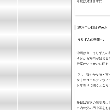
今度は見逃さずに・・
2007年5月2日 (Wed)
うりずんの季節～♪
沖縄は今 うりずんの
４月から梅雨が始まる
若葉がいっせいに萌え
でも 爽やかな頃と言
かくのゴールデンウィ
お年寄りに聞くところ
昨日は実家の清明祭に
市内の父の門中墓をお