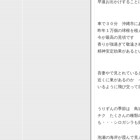
早速お出かけすること
（海を見
車で３０分 沖縄市に
昨年１万個の球根を植
今が最高の見頃です
香りが強過ぎて敬遠さ
精神安定効果があると
（展望台
吾妻やで見とれてい
近くに巣があるのか 
いるように飛び交って
うりずんの季節は 鳥
チク たくさんの種類
も・・・シロガシラも
泡瀬の海岸が霞んで見