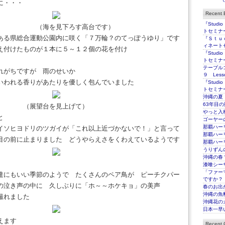
に・・・
Recent E
『Stud
下ろす高台です）
トセミナ
ある県総合運動公園内に咲く「７万輪？のてっぽうゆり」です
『Ｓｔｕ
ィネート
え付けたものが１本に５～１２個の花を付け
『Stud
トセミナー2
テーブル
れがちですが 雨のせいか
９ Less
いわれる香りがあたりを優しく包んでいました
『Stud
トセミナ
沖縄の夏
63年目
を見上げて）
やっと入
ると
ゴーヤー
那覇ハー
イソヒヨドリのツガイが「これ以上近づかないで！」と言って
那覇ハー
目の前に止まりました どうやらえさをくわえているようです
那覇ハー
うりずん
沖縄の春
漆喰シー
「ファー
達にもいい季節のようで たくさんのペア鳥が ピーチクパー
ですか？
の泣き声の中に 久しぶりに「ホ～～ホケキョ」の美声
春のお出
沖縄の魚
撮れました
沖縄花のカ
日本一早
えます
Recent