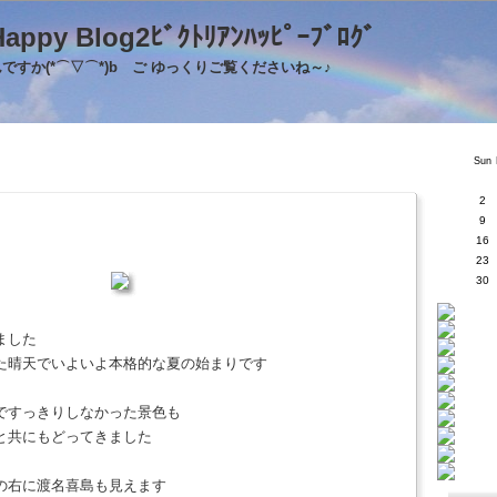
's Happy Blog2ﾋﾞｸﾄﾘｱﾝﾊｯﾋﾟｰﾌﾞﾛｸ
すか(*⌒▽⌒*)b ご ゆっくりご覧くださいね～♪
Sun
2
9
16
23
30
ました
た晴天でいよいよ本格的な夏の始まりです
ですっきりしなかった景色も
と共にもどってきました
の右に渡名喜島も見えます