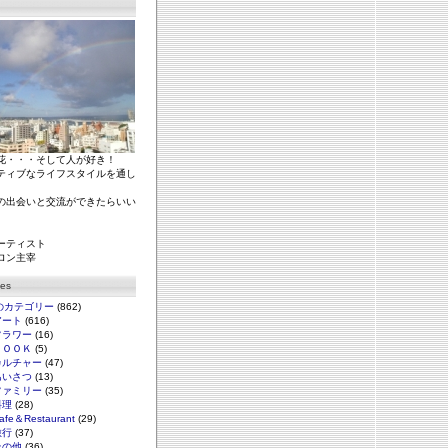
花・・・そして人が好き！
ティブなライフスタイルを通し
の出会いと交流ができたらいい
ーティスト
ロン主宰
ies
のカテゴリー
(862)
アート
(616)
フラワー
(16)
ＢＯＯＫ
(5)
カルチャー
(47)
あいさつ
(13)
ファミリー
(35)
料理
(28)
afe＆Restaurant
(29)
旅行
(37)
その他
(36)