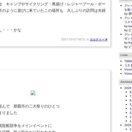
は キャンプやサイクリング・凧揚げ・レジャープール・ボー
クレイ
を振
月のように遊びに来ていたこの場所も 久しぶりの訪問は夫婦
by 菅
クレイ
リス
by ka
し・・・かな
by ビ
クレイ
ゼン
2007-05-07 08:51 in
カルチャー
#
by Ky
by ビ
Links
TWI
うさ
Victo
Victo
Archives
2026
8
7
6
5
並んで 那覇市の二大祭りのひとつ
4
まりました
3
2
1
爬龍船競争をメインイベントに
2025
1