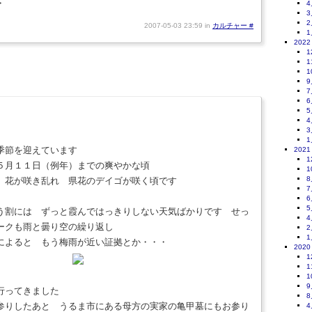
・
4
3
2
2007-05-03 23:59 in
カルチャー
#
1
2022
1
1
1
9
7
6
5
4
3
1
季節を迎えています
2021
1
５月１１日（例年）までの爽やかな頃
1
8
 花が咲き乱れ 県花のデイゴが咲く頃です
7
6
5
う割には ずっと霞んではっきりしない天気ばかりです せっ
4
ークも雨と曇り空の繰り返し
2
1
によると もう梅雨が近い証拠とか・・・
2020
1
1
1
9
行ってきました
8
参りしたあと うるま市にある母方の実家の亀甲墓にもお参り
4