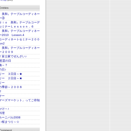
ntries
io 美和』テーブルコーディネー
ー③
ｄｉｏ 美和』テーブルコーデ
セミナーＬｅｓｓｏｎ．６
io 美和』テーブルコーディネー
010 Lesson.4
コーディネートセミナー２００
on2
io 美和』テーブルコーディネー
ー２００９
！富士家でぜんざい♪
の慰霊の日
梅～？
の日♪
リー ３日目～★
リー ２日目～★
リー
の季節～２００８
？
サー
マーズマーケット」ってご存知
かけ～♪
料理
ーニバル2008
い桜まつり～☆
 Comment