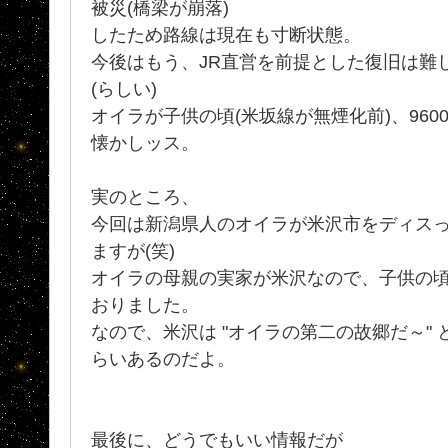
被災(橋梁が崩落)
したため路線は現在も寸断状態。
今後はもう、JR直営を前提とした復旧は難し
(らしい)
オイラが子供の頃(米坂線が無煙化前)、96
懐かしッス。
実のところ、
今回は新潟県人のオイラが米沢市をディス
ますが(笑)
オイラの母親の実家が米沢なので、子供の
おりました。
なので、米沢は "オイラの第二の故郷だ～"
らいあるのだよ。
最後に、どうでもいい情報だが