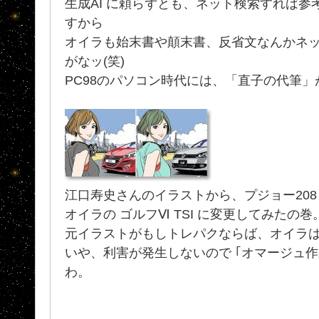
生成AI に頼らずとも、ネット検索すれば
すから
オイラも始末書や顛末書、反省文なんかネ
がなッ(笑)
PC98のパソコン時代には、「直子の代筆」
江口寿史さんのイラストから、プジョー208 G
オイラの ゴルフⅥ TSI に変更してみたの巻
元イラストがもしトレパクならば、オイラ
いや、利害が発生しないので ｢オマージュ
わ。