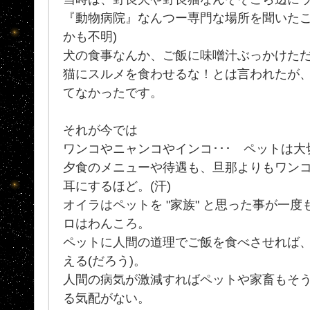
『動物病院』なんつー専門な場所を聞いたこ
かも不明)
犬の食事なんか、ご飯に味噌汁ぶっかけた
猫にスルメを食わせるな！とは言われたが
てなかったです。
それが今では
ワンコやニャンコやインコ･･･ ペットは
夕食のメニューや待遇も、旦那よりもワン
耳にするほど。(汗)
オイラはペットを "家族" と思った事が一
ロはわんころ。
ペットに人間の道理でご飯を食べさせれば
える(だろう)。
人間の病気が激減すればペットや家畜もそ
る気配がない。