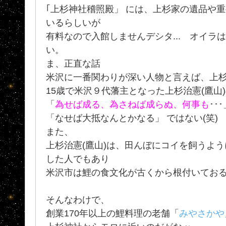
｢上杉神社稽照殿」 には、上杉家の遺品や
いるらしいが
有料なので入館しませんデシタ... オイラ
い。
ま、正直な話
米沢に一番関わりが深い人物と言えば、上
15歳で米沢９代藩主となった上杉治憲(鷹山
「
為せば成る、為さねば成らぬ、何事も
･･
「なせば大抵なんとかなる」 ではない(笑)
また、
上杉治憲(鷹山)は、田んぼにコイを飼うよ
した人でもあり
米沢市は鯉の食文化が古くから根付いてお
そんなわけで、
創業170年以上の鯉料理の老舗「
みやさかや