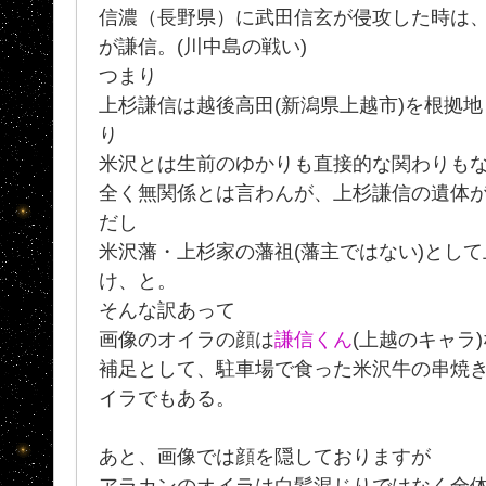
信濃（長野県）に武田信玄が侵攻した時は
が謙信。(川中島の戦い)
つまり
上杉謙信は越後高田(新潟県上越市)を根拠
り
米沢とは生前のゆかりも直接的な関わりも
全く無関係とは言わんが、上杉謙信の遺体
だし
米沢藩・上杉家の藩祖(藩主ではない)とし
け、と。
そんな訳あって
画像のオイラの顔は
謙信くん
(上越のキャラ
補足として、駐車場で食った米沢牛の串焼
イラでもある。
あと、画像では顔を隠しておりますが
アラカンのオイラは白髪混じりではなく全