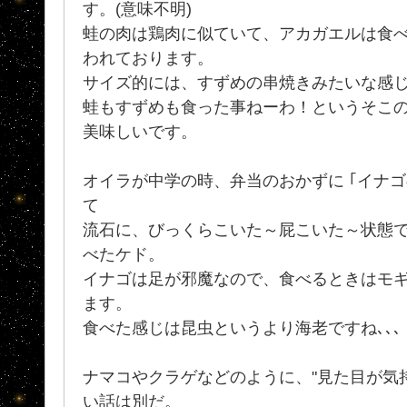
す。(意味不明)
蛙の肉は鶏肉に似ていて、アカガエルは食
われております。
サイズ的には、すずめの串焼きみたいな感
蛙もすずめも食った事ねーわ！というそこのア･
美味しいです。
オイラが中学の時、弁当のおかずに ｢イナ
て
流石に、びっくらこいた～屁こいた～状態で
べたケド。
イナゴは足が邪魔なので、食べるときはモギま
ます。
食べた感じは昆虫というより海老ですね､､､
ナマコやクラゲなどのように、"見た目が気持
い話は別だ。