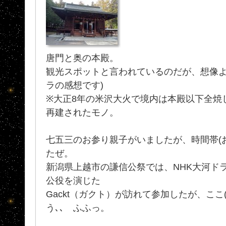
唐門と奥の本殿。
観光スポットと言われているのだが、想像より
ラの感想です)
※大正8年の米沢大火で境内は本殿以下全焼
再建されたモノ。
七五三のお参り親子がいましたが、時間帯(
たぜ。
新潟県上越市の謙信公祭では、NHK大河ド
公役を演じた
Gackt（ガクト）が訪れて参加したが、ここ
う､､ ふふっ。