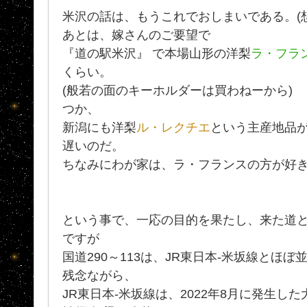
米沢の話は、もうこれでおしまいである。(
あとは、嫁さんのご要望で
『道の駅米沢』 で本場山形の洋梨
ラ・フラ
くらい。
(般若の面のキーホルダーは買わねーから)
つか、
新潟にも洋梨
ル・レクチエ
という主産地品
遅いのだ。
ちなみにわが家は、ラ・フランスの方が好
という事で、一応の目的を果たし、来た道
ですが
国道290～113は、JR東日本-米坂線とほ
残念ながら、
JR東日本-米坂線は、2022年8月に発生し