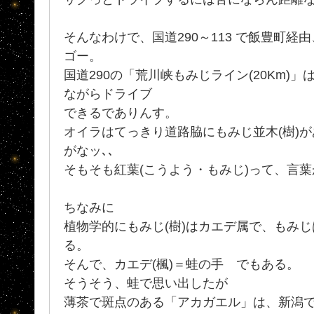
そんなわけで、国道290～113 で飯豊町経由
ゴー。
国道290の「荒川峡もみじライン(20Km)
ながらドライブ
できるでありんす。
オイラはてっきり道路脇にもみじ並木(樹)
がなッ､､
そもそも紅葉(こうよう・もみじ)って、言
ちなみに
植物学的にもみじ(樹)はカエデ属で、もみ
る。
そんで、カエデ(楓)＝蛙の手 でもある。
そうそう、蛙で思い出したが
薄茶で斑点のある「アカガエル」は、新潟