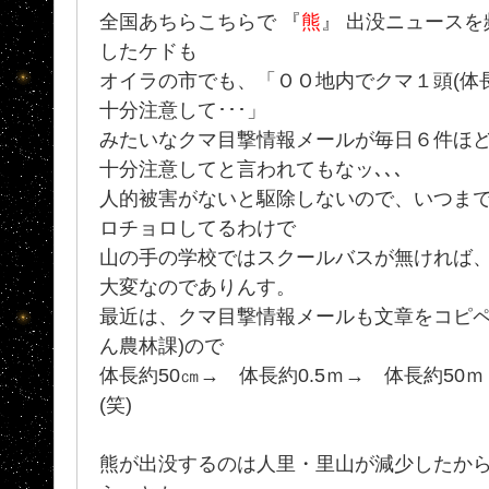
全国あちらこちらで 『
熊
』 出没ニュース
したケドも
オイラの市でも、「ＯＯ地内でクマ１頭(体
十分注意して･･･」
みたいなクマ目撃情報メールが毎日６件ほ
十分注意してと言われてもなッ､､､
人的被害がないと駆除しないので、いつま
ロチョロしてるわけで
山の手の学校ではスクールバスが無ければ
大変なのでありんす。
最近は、クマ目撃情報メールも文章をコピペ
ん農林課)ので
体長約50㎝→ 体長約0.5ｍ→ 体長約50ｍ
(笑)
熊が出没するのは人里・里山が減少したか