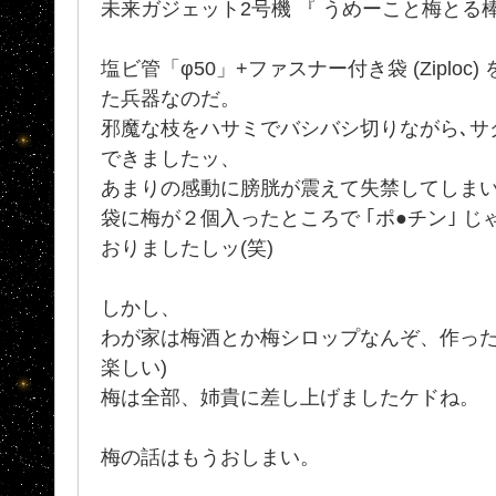
未来ガジェット2号機 『 うめーこと梅とる棒 玉
塩ビ管「φ50」+ファスナー付き袋 (Ziplo
た兵器なのだ。
邪魔な枝をハサミでバシバシ切りながら､サ
できましたッ、
あまりの感動に膀胱が震えて失禁してしまいそ
袋に梅が２個入ったところで ｢ポ●チン｣ 
おりましたしッ(笑)
しかし、
わが家は梅酒とか梅シロップなんぞ、作った
楽しい)
梅は全部、姉貴に差し上げましたケドね。
梅の話はもうおしまい。