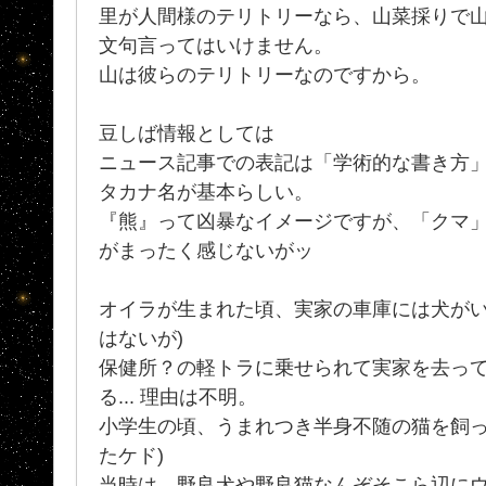
里が人間様のテリトリーなら、山菜採りで
文句言ってはいけません。
山は彼らのテリトリーなのですから。
豆しば情報としては
ニュース記事での表記は「学術的な書き方
タカナ名が基本らしい。
『熊』って凶暴なイメージですが、「クマ
がまったく感じないがッ
オイラが生まれた頃、実家の車庫には犬がい
はないが)
保健所？の軽トラに乗せられて実家を去っ
る... 理由は不明。
小学生の頃、うまれつき半身不随の猫を飼っ
たケド)
当時は、野良犬や野良猫なんぞそこら辺に