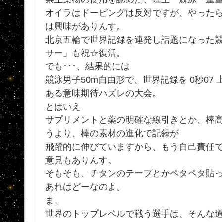
オイラはドーピングは反対ですが、やった
は興味がありんす。
北京五輪で世界記録を連発し話題になった
サー」も祝☆復活。
でも･･･、結果的には
競泳男子50m自由形で、世界記録を 0秒07
ある意味期待ハズレの大会。
とはいえ
サプリメントと薬の明確な線引きとか、棒
うより、棒の素材の進化で記録が
飛躍的に伸びていますから、もう自己責任で
意見もありんす。
そもそも、チタンのテープとかペタペタ貼
あれはどーなのよ。
ま、
世界のトップレベルで戦う選手は、そんな