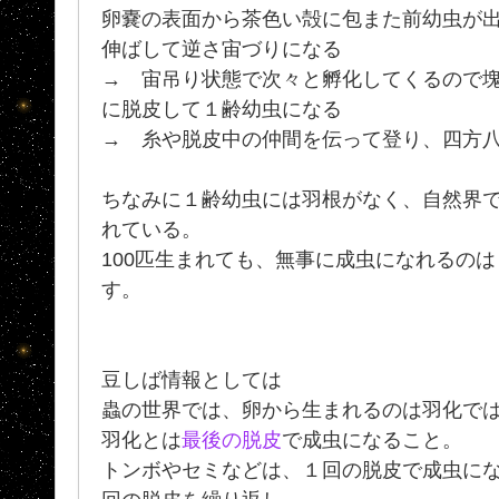
卵嚢の表面から茶色い殻に包また前幼虫が
伸ばして逆さ宙づりになる
→ 宙吊り状態で次々と孵化してくるので
に脱皮して１齢幼虫になる
→ 糸や脱皮中の仲間を伝って登り、四方
ちなみに１齢幼虫には羽根がなく、自然界では
れている。
100匹生まれても、無事に成虫になれるのは
す。
豆しば情報としては
蟲の世界では、卵から生まれるのは羽化で
羽化とは
最後の脱皮
で成虫になること。
トンボやセミなどは、１回の脱皮で成虫に