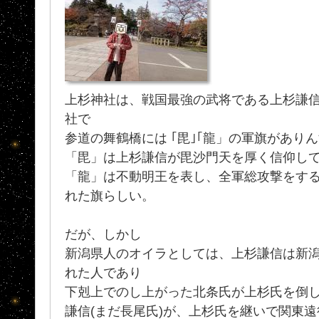
上杉神社は、戦国最強の武将である上杉謙
社で
参道の舞鶴橋には ｢毘｣｢龍」の軍旗があり
「毘」は上杉謙信が毘沙門天を厚く信仰し
「龍」は不動明王を表し、全軍総攻撃をす
れた旗らしい。
だが、しかし
新潟県人のオイラとしては、上杉謙信は新
れた人であり
下剋上でのし上がった北条氏が上杉氏を倒
謙信(まだ長尾氏)が、上杉氏を継いで関東