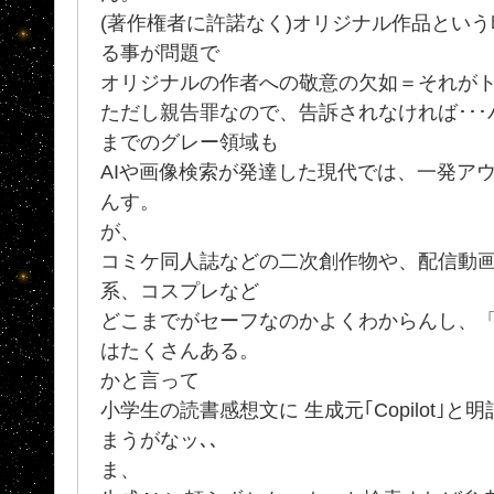
(著作権者に許諾なく)オリジナル作品とい
る事が問題で
オリジナルの作者への敬意の欠如＝それが
ただし親告罪なので、告訴されなければ･･･バ
までのグレー領域も
AIや画像検索が発達した現代では、一発ア
んす。
が、
コミケ同人誌などの二次創作物や、配信動
系、コスプレなど
どこまでがセーフなのかよくわからんし、
はたくさんある。
かと言って
小学生の読書感想文に 生成元｢Copilot｣
まうがなッ､､
ま、