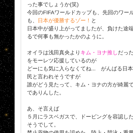
った事でしょうか(笑)
今回のFIFAワールドカップも、先回のワー
も、
日本が優勝するゾー！
と
日本中が盛り上がってましたが、負けた途端
るで何事も無かったかのように。
オイラは浅田真央より
キム・ヨナ推し
だった
をモーレツ応援しているのが
どーにも気に入らなくてね... がんばる日
民と言われそうですが
誰がどう見たって、キム・ヨナの方が綺麗でカ
でありんした。
あ、そ言えば
５月にラスベガスで、ドーピングを容認し
そうでして。
禁止薬物の使用を認めた、陸上・競泳・重