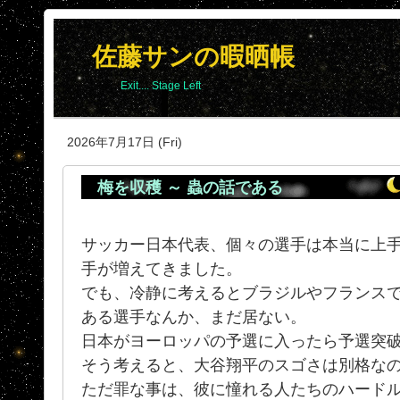
佐藤サンの暇晒帳
Exit.... Stage Left
2026年7月17日 (Fri)
梅を収穫 ～ 蟲の話である
サッカー日本代表、個々の選手は本当に上
手が増えてきました。
でも、冷静に考えるとブラジルやフランス
ある選手なんか、まだ居ない。
日本がヨーロッパの予選に入ったら予選突
そう考えると、大谷翔平のスゴさは別格な
ただ罪な事は、彼に憧れる人たちのハード