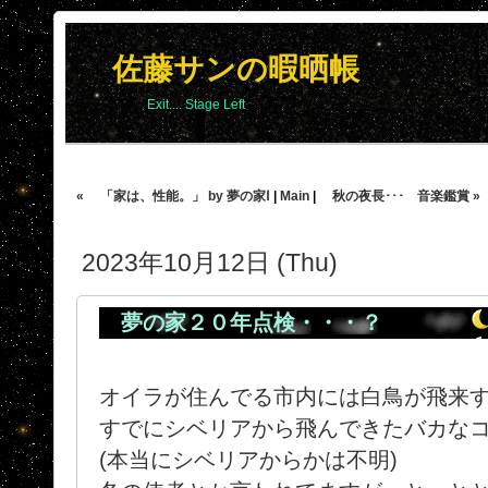
佐藤サンの暇晒帳
Exit.... Stage Left
« 「家は、性能。」 by 夢の家Ⅰ
|
Main
|
秋の夜長･･･ 音楽鑑賞 »
2023年10月12日 (Thu)
夢の家２０年点検・・・？
オイラが住んでる市内には白鳥が飛来
すでにシベリアから飛んできたバカな
(本当にシベリアからかは不明)