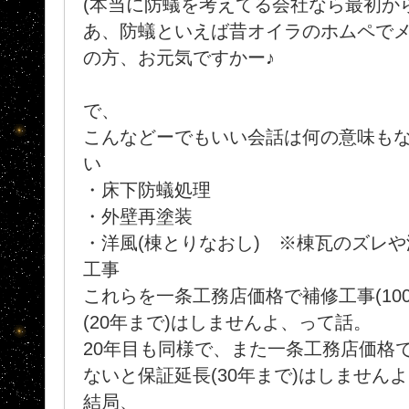
(本当に防蟻を考えてる会社なら最初か
あ、防蟻といえば昔オイラのホムペでメッ
の方、お元気ですかー♪
で、
こんなどーでもいい会話は何の意味も
い
・床下防蟻処理
・外壁再塗装
・洋風(棟とりなおし) ※棟瓦のズレ
工事
これらを一条工務店価格で補修工事(10
(20年まで)はしませんよ、って話。
20年目も同様で、また一条工務店価格で補
ないと保証延長(30年まで)はしません
結局、