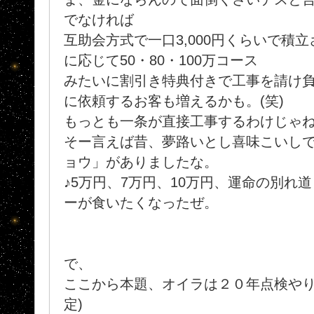
でなければ
互助会方式で一口3,000円くらいで積
に応じて50・80・100万コース
みたいに割引き特典付きで工事を請け
に依頼するお客も増えるかも。(笑)
もっとも一条が直接工事するわけじゃ
そー言えば昔、夢路いとし喜味こいしで
ョウ」がありましたな。
♪5万円、7万円、10万円、運命の別れ
ーが食いたくなったぜ。
で、
ここから本題、オイラは２０年点検やり
定)