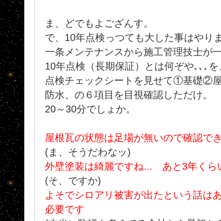
ま、どでもよござんす。
で、10年点検っつても大した事はやりま
一条メンテナンスから施工管理技士が
10年点検（長期保証）とは何ぞや､､､
点検チェックシートを見せて①基礎②
防水、の６項目を目視確認しただけ。
20～30分でしょか。
屋根瓦の状態は足場が無いので確認で
(ま、そうだわなッ)
外壁塗装は綺麗ですね... あと3年く
(そ、ですか)
よそでシロアリ被害が出たという話は
必要です