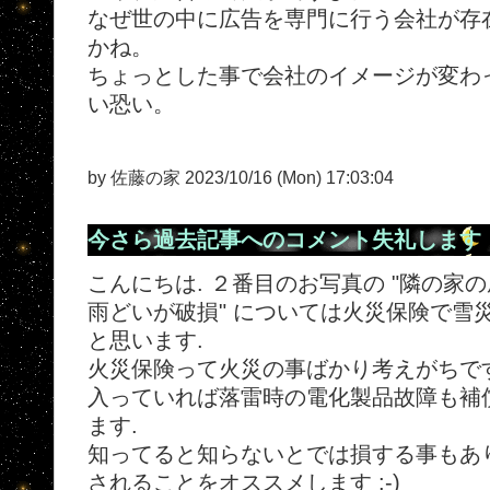
なぜ世の中に広告を専門に行う会社が存
かね。
ちょっとした事で会社のイメージが変わっ
い恐い。
by 佐藤の家 2023/10/16 (Mon) 17:03:04
今さら過去記事へのコメント失礼します
こんにちは. ２番目のお写真の "隣の家
雨どいが破損" については火災保険で雪
と思います.
火災保険って火災の事ばかり考えがちで
入っていれば落雷時の電化製品故障も補
ます.
知ってると知らないとでは損する事もあ
されることをオススメします :-)