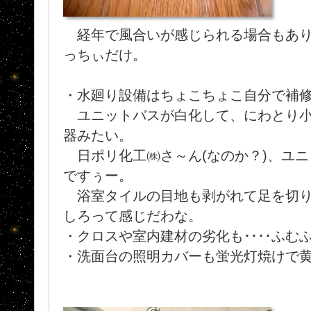
経年で風合いが感じられる場合もあり
っちぃだけ。
・水廻り設備はちょこちょこ自分で補
ユニットバスが白化して、にわとり小
器みたい。
日ポリ化工㈱さ～ん(なのか？)、ユニ
ですぅー。
浴室タイルの目地も剥がれて足を切りそうに
しろって感じだわな。
・クロスや室内建材の劣化も････ふむ
・洗面台の照明カバーも蛍光灯焼けで