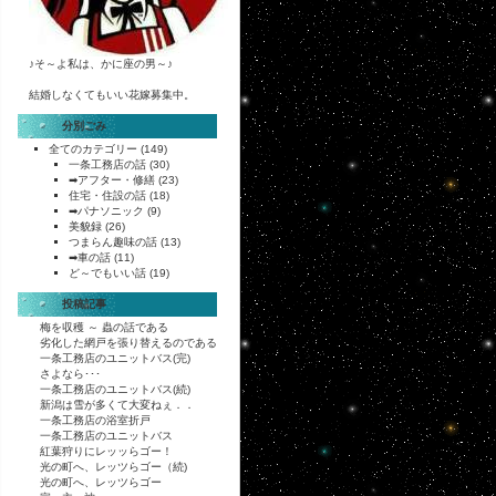
♪そ～よ私は、かに座の男～♪
結婚しなくてもいい花嫁募集中。
分別ごみ
全てのカテゴリー
(149)
一条工務店の話
(30)
➡アフター・修繕
(23)
住宅・住設の話
(18)
➡パナソニック
(9)
美貌録
(26)
つまらん趣味の話
(13)
➡車の話
(11)
ど～でもいい話
(19)
投稿記事
梅を収穫 ～ 蟲の話である
劣化した網戸を張り替えるのである
一条工務店のユニットバス(完)
さよなら･･･
一条工務店のユニットバス(続)
新潟は雪が多くて大変ねぇ．．
一条工務店の浴室折戸
一条工務店のユニットバス
紅葉狩りにレッッらゴー！
光の町へ、レッツらゴー（続)
光の町へ、レッツらゴー