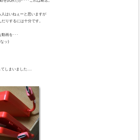
起動を試みたが････これは断念。
用する人はいねぇーと思いますが
んだりするには十分です。
動画を･･･
なッ)
てしまいました.....