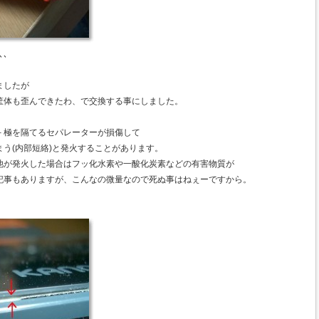
､､
ましたが
筐体も歪んできたわ、で交換する事にしました。
－極を隔てるセパレーターが損傷して
う(内部短絡)と発火することがあります。
池が発火した場合はフッ化水素や一酸化炭素などの有害物質が
記事もありますが、こんなの微量なので死ぬ事はねぇーですから。