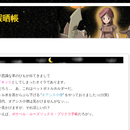
暇晒帳
不思議な革のひもが出てきまして
ドキッ☆
としてしまったオイラであります。
ろう.... あ、これはペットボトルホルダーだ。
ル水を首からぶら下げる "
オアシス小僧
" をやっておりましたっけ(笑)
代、オアシス小僧は見かけませんがなッ､､､
か見かけますが、それ涼しいの？
いえば、
ポケベル・ルーズソックス・プリクラ手帳
だろがッ。