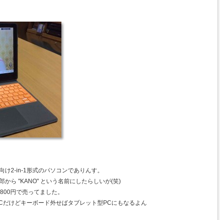
向け2-in-1形式のパソコンでありんす。
から "KANO" という名前にしたらしいが(笑)
4,800円で売ってました。
型PCだけどキーボード外せばタブレット型PCにもなるよん