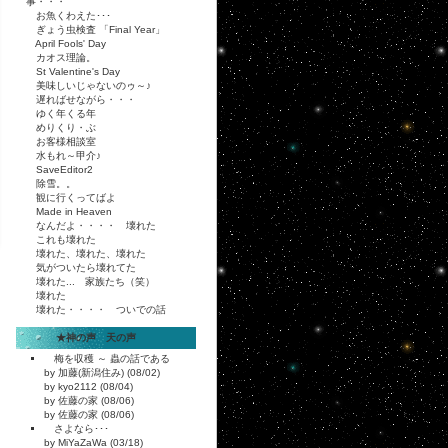
事・・・
お魚くわえた･･･
ぎょう虫検査 「Final Year」
April Fools' Day
カオス理論。
St Valentine's Day
美味しいじゃないのゥ～♪
遅ればせながら・・・
ゆく年くる年
めりくり・ぶ
お客様相談室
水もれ～甲介♪
SaveEditor2
除雪。。
観に行くってばよ
Made in Heaven
なんだよ・・・・ 壊れた
これも壊れた
壊れた、壊れた、壊れた
気がついたら壊れてた
壊れた... 家族たち（笑）
壊れた
壊れた・・・・ ついでの話
★神の声 天の声
梅を収穫 ～ 蟲の話である
by 加藤(新潟住み) (08/02)
by kyo2112 (08/04)
by 佐藤の家 (08/06)
by 佐藤の家 (08/06)
さよなら･･･
by MiYaZaWa (03/18)