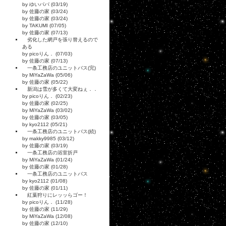
by ゆいパパ (03/19)
by 佐藤の家 (03/24)
by 佐藤の家 (03/24)
by TAKUMI (07/05)
by 佐藤の家 (07/13)
劣化した網戸を張り替えるので
ある
by picoりん． (07/03)
by 佐藤の家 (07/13)
一条工務店のユニットバス(完)
by MiYaZaWa (05/06)
by 佐藤の家 (05/22)
新潟は雪が多くて大変ねぇ．．
by picoりん． (02/23)
by 佐藤の家 (02/25)
by MiYaZaWa (03/02)
by 佐藤の家 (03/05)
by kyo2112 (05/21)
一条工務店のユニットバス(続)
by makky9985 (03/12)
by 佐藤の家 (03/19)
一条工務店の浴室折戸
by MiYaZaWa (01/24)
by 佐藤の家 (01/28)
一条工務店のユニットバス
by kyo2112 (01/08)
by 佐藤の家 (01/11)
紅葉狩りにレッッらゴー！
by picoりん． (11/28)
by 佐藤の家 (11/29)
by MiYaZaWa (12/08)
by 佐藤の家 (12/10)