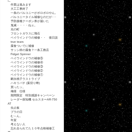
に
作業は進みます
大工工事終了
一条のバルコニーがボロボロやん。
バルコニータイル補修なのだが･･･
予防接種クーポン券が届いた
鬼滅・・・・ねェ。
光の町
フロントガラスに飛石
ベイウインドウの補修・・ 後日談
true tears
腐食ついでに補修
サッシ枠の腐食？一条工務店
Fidget Spinner
ベイウインドウの補修⑤
ベイウインドウの補修④
ベイウインドウの補修③
ベイウインドウの補修②
ベイウインドウの補修①
嗣永桃子ラストライブ
ハキリバチ (葉切り蜂)
買ったッ。
俺様 仕様
期間限定 特別感謝キャンペーン
レーダー探知機 セルスターAR-750
AT
虫止板
ブラの日
む～ん。
年賀
考えない人
忘れ去られてた１０年点検補修工