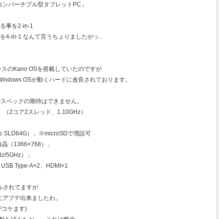
コンバーチブル型タブレットPC」
を2-in-1
-in-1 なんて言うちょりましたがッ..
xベースのKano OSを搭載していたのですが
はWindows OSが動くハードに改良されております。
でスペックの期待はできません。
00」（2コア2スレッド、1.10GHz）
ric SLD64G）」※microSDで増設可
液晶（1366×768）」
GHz/5GHz）」
1、USB Type-A×2、HDMI×1
バンドルされてますが
bit)にアプデ出来ましたわ。
がコケます)