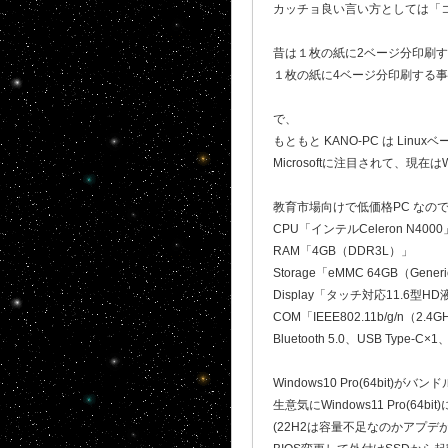
カッチョ良い言い方としては「
昔は１枚の紙に2ベージ分印刷する事
１枚の紙に4ベージ分印刷する事を4
で、
もともと KANO-PC は Linu
Microsoftに注目されて、現在
教育市場向けで低価格PC なの
CPU「インテルCeleron N40
RAM「4GB（DDR3L）」
Storage「eMMC 64GB（Gene
Display「タッチ対応11.6型HD
COM「IEEE802.11b/g/n（2.4
Bluetooth 5.0、USB Type-C×
Windows10 Pro(64bit)が
生意気にWindows11 Pro(64
(22H2は容量不足なのかアプデ