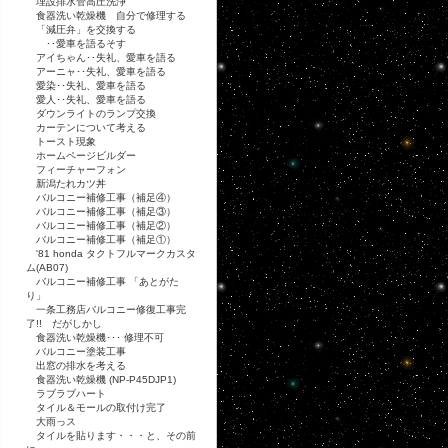
埋設排水管高圧洗浄
食器洗い乾燥機 自分で修理する
「減圧弁」を交換する
･･愛車を語るそす
アイちゃん･･失礼、愛車を語る
アーニャ･･失礼、愛車を語る
愛染･･失礼、愛車を語る
愛人･･失礼、愛車を語る
ダウンライトのランプ交換
カーテンについて考える
トースト現象
ホームページビルダー
フィーチャーフォン
新潟たれカツ丼
バルコニー補修工事（補足④）
バルコニー補修工事（補足③）
バルコニー補修工事（補足②）
バルコニー補修工事（補足①）
'81 honda タクトフルマークカスタ
ム(AB07)
バルコニー補修工事 「あとがた
り」
一条工務店バルコニー修復工事完
了!! だがしかし
食器洗い乾燥機･･･ 修理不可
バルコニー塗装工事
出窓の排水を考える
食器洗い乾燥機 (NP-P45DJP1)
ラブラブハート
タイル＆モールの取付け完了
大雨っス
タイルを貼ります・・・と、その前