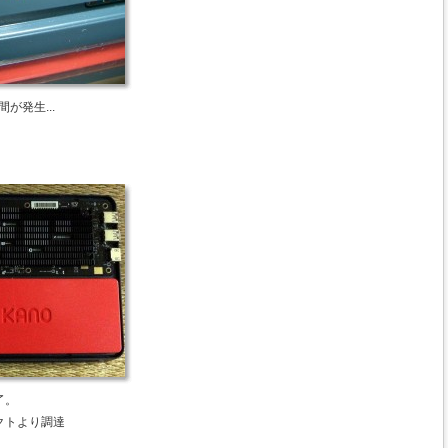
が発生...
了。
クトより調達