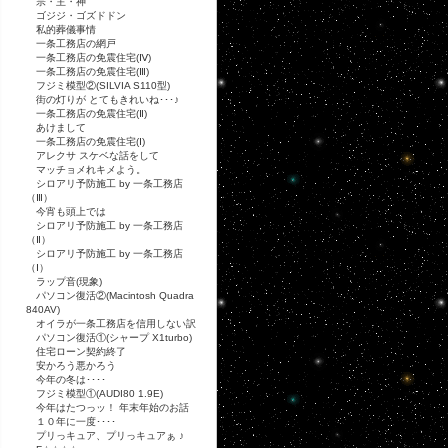
宗・主・神
ゴジジ・ゴズドドン
私的葬儀事情
一条工務店の網戸
一条工務店の免震住宅(Ⅳ)
一条工務店の免震住宅(Ⅲ)
フジミ模型②(SILVIA S110型)
街の灯りが とてもきれいね･･･♪
一条工務店の免震住宅(Ⅱ)
あけまして
一条工務店の免震住宅(Ⅰ)
アレクサ スケベな話をして
マッチョメれキメよう。
シロアリ予防施工 by 一条工務店
（Ⅲ）
今宵も頭上では
シロアリ予防施工 by 一条工務店
（Ⅱ）
シロアリ予防施工 by 一条工務店
（Ⅰ）
ラップ音(現象)
パソコン復活②(Macintosh Quadra
840AV)
オイラが一条工務店を信用しない訳
パソコン復活①(シャープ X1turbo)
住宅ローン契約終了
安かろう悪かろう
今年の冬は････
フジミ模型①(AUDI80 1.9E)
今年はたつっッ！ 年末年始のお話
１０年に一度････
プリっキュア、プリっキュアぁ ♪