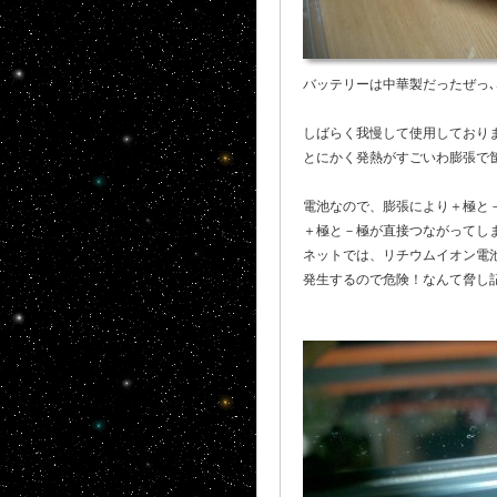
バッテリーは中華製だったぜっ､
しばらく我慢して使用しており
とにかく発熱がすごいわ膨張で
電池なので、膨張により＋極と
＋極と－極が直接つながってしま
ネットでは、リチウムイオン電
発生するので危険！なんて脅し