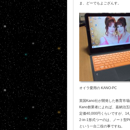
ま、どーでもよござんす。
オイラ愛用の KANO-PC
英国Kano社が開発した教育市場
Kano創業者によれば、嘉納治五郎
定価40,000円くらいですが、1
2-in-1形式つーのは、ノート
という一台二役の事ですね。