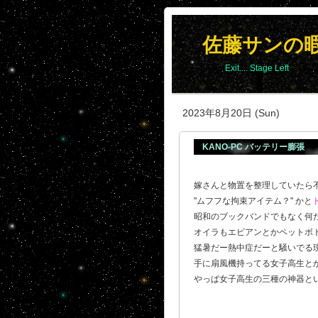
佐藤サンの
Exit.... Stage Left
2023年8月20日 (Sun)
KANO-PC バッテリー膨張
嫁さんと物置を整理していたら
"ムフフな拘束アイテム？" かと
昭和のブックバンドでもなく何だ
オイラもエビアンとかペットボト
猛暑だー熱中症だーと騒いでる現
手に扇風機持ってる女子高生と
やっぱ女子高生の三種の神器と