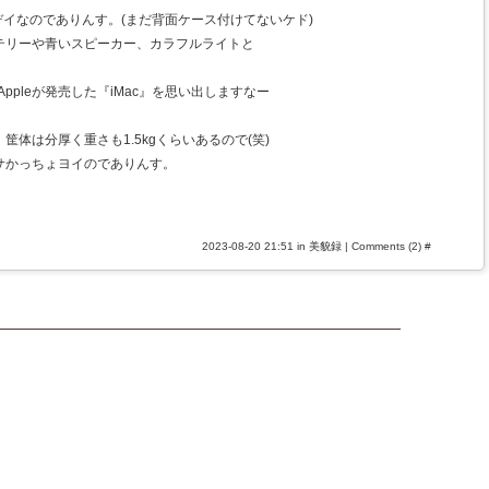
ボデイなのでありんす。(まだ背面ケース付けてないケド)
テリーや青いスピーカー、カラフルライトと
ppleが発売した『iMac』を思い出しますなー
体は分厚く重さも1.5kgくらいあるので(笑)
サかっちょヨイのでありんす。
2023-08-20 21:51 in
美貌録
|
Comments (2)
#