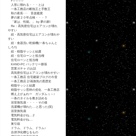
F☆☆☆☆
人形に惚れる・・・とは
一条工務店の断熱王と手数王
秋の夜長･･･ 音楽鑑賞
夢の家２０年点検・・・？
「家は、性能。」 by 夢の家Ⅰ
Re：高気密住宅はエアコンが壊れ
やすい
続・高気密住宅はエアコンが壊れや
すい
続・食器洗い乾燥機(一条ちゃんと
しろ!!)
続・樹脂サッシと結露
続・住宅ローンと抵当権
住宅ローンと抵当権
KANO-PC バッテリー膨張
営業ガチャ のお話
高気密住宅はエアコンが壊れやすい
一条工務店 住宅建築ブログの今昔
一条工務店 計画換気の黒歴史
樹脂サッシと結露
樹脂サッシ窓枠の劣化 一条工務店
燃え上がぁれー ガンダムぅ～♪
一条のタイルを敷き詰める
浴室換気扇・・・・その後
洗濯機が壊れた....と思った(笑)
浴室換気扇
電気料金がね....2
電気料金がね....
巣引箱
ドラム、ドラム、ドラム♪
合併浄化槽なるもの