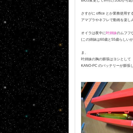
BIOS変更して外付けSSDから
さすがに office とか業務使
アマプラやネフレで動画を楽し
オイラは夜中に
叶姉妹
のムフフな
(この姉妹は60歳と55歳らしいが
ま、
叶姉妹の胸の膨張はヨシとして
KANO-PC のバッテリーが膨張し