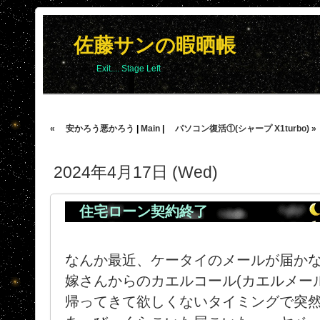
佐藤サンの暇晒帳
Exit.... Stage Left
« 安かろう悪かろう
|
Main
|
パソコン復活①(シャープ X1turbo) »
2024年4月17日 (Wed)
住宅ローン契約終了
なんか最近、ケータイのメールが届か
嫁さんからのカエルコール(カエルメー
帰ってきて欲しくないタイミングで突