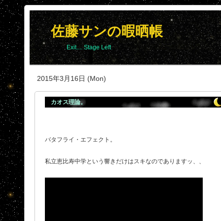
佐藤サンの暇晒帳
Exit.... Stage Left
2015年3月16日 (Mon)
カオス理論。
バタフライ・エフェクト。
私立恵比寿中学という響きだけはスキなのでありますッ、、