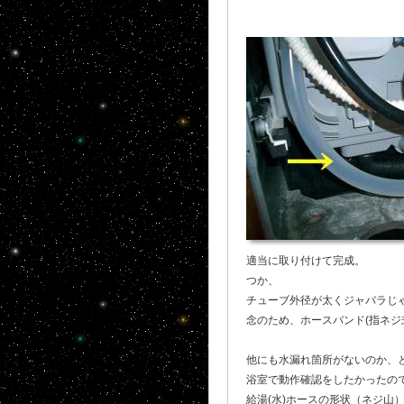
適当に取り付けて完成。
つか、
チューブ外径が太くジャバラじ
念のため、ホースバンド(指ネジ
他にも水漏れ箇所がないのか、
浴室で動作確認をしたかったの
給湯(水)ホースの形状（ネジ山