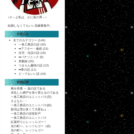
♪そ～よ私は、かに座の男～♪
結婚しなくてもいい花嫁募集中。
分別ごみ
全てのカテゴリー
(149)
一条工務店の話
(30)
➡アフター・修繕
(23)
住宅・住設の話
(18)
➡パナソニック
(9)
美貌録
(26)
つまらん趣味の話
(13)
➡車の話
(11)
ど～でもいい話
(19)
投稿記事
梅を収穫 ～ 蟲の話である
劣化した網戸を張り替えるのである
一条工務店のユニットバス(完)
さよなら･･･
一条工務店のユニットバス(続)
新潟は雪が多くて大変ねぇ．．
一条工務店の浴室折戸
一条工務店のユニットバス
紅葉狩りにレッッらゴー！
光の町へ、レッツらゴー（続)
光の町へ、レッツらゴー