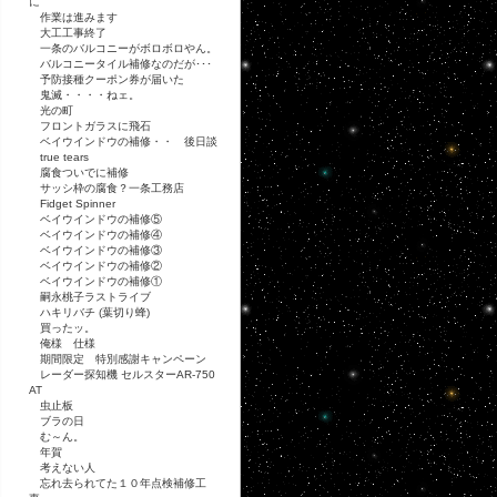
に
作業は進みます
大工工事終了
一条のバルコニーがボロボロやん。
バルコニータイル補修なのだが･･･
予防接種クーポン券が届いた
鬼滅・・・・ねェ。
光の町
フロントガラスに飛石
ベイウインドウの補修・・ 後日談
true tears
腐食ついでに補修
サッシ枠の腐食？一条工務店
Fidget Spinner
ベイウインドウの補修⑤
ベイウインドウの補修④
ベイウインドウの補修③
ベイウインドウの補修②
ベイウインドウの補修①
嗣永桃子ラストライブ
ハキリバチ (葉切り蜂)
買ったッ。
俺様 仕様
期間限定 特別感謝キャンペーン
レーダー探知機 セルスターAR-750
AT
虫止板
ブラの日
む～ん。
年賀
考えない人
忘れ去られてた１０年点検補修工