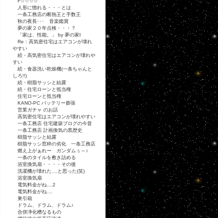
F☆☆☆☆
人形に惚れる・・・とは
一条工務店の断熱王と手数王
秋の夜長･･･ 音楽鑑賞
夢の家２０年点検・・・？
「家は、性能。」 by 夢の家Ⅰ
Re：高気密住宅はエアコンが壊れ
やすい
続・高気密住宅はエアコンが壊れや
すい
続・食器洗い乾燥機(一条ちゃんと
しろ!!)
続・樹脂サッシと結露
続・住宅ローンと抵当権
住宅ローンと抵当権
KANO-PC バッテリー膨張
営業ガチャ のお話
高気密住宅はエアコンが壊れやすい
一条工務店 住宅建築ブログの今昔
一条工務店 計画換気の黒歴史
樹脂サッシと結露
樹脂サッシ窓枠の劣化 一条工務店
燃え上がぁれー ガンダムぅ～♪
一条のタイルを敷き詰める
浴室換気扇・・・・その後
洗濯機が壊れた....と思った(笑)
浴室換気扇
電気料金がね....2
電気料金がね....
巣引箱
ドラム、ドラム、ドラム♪
合併浄化槽なるもの