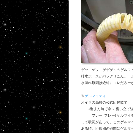
ゲッ、ゲッ、ゲゲゲ～のゲルマ
排水ホースがパックリこん....
水漏れ原因は絶対にコレだろーがっ
※
ゲルマイティ
オイラの高校の公式応援歌で
♪進まん時ぞ今～ 奮い立て
フレー! フレー! ゲルマイティ!
って歌詞があって、このゲルマイ
ある時、応援団の顧問にゲルマイ