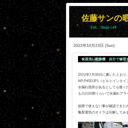
佐藤サンの
Exit.... Stage Left
2022年10月23日 (Sun)
食器洗い乾燥機 自分で修理
2022年7月30日に書いたと
NP-P45DJP1（ビルトインタ
水漏れ箇所があるとしても微々た
ものの20秒くらいで水漏れアラー
故障で使えない事が確認できた
亀梨電気のオイラは分解してみ