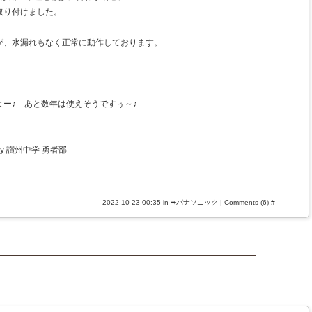
取り付けました。
が、水漏れもなく正常に動作しております。
ー♪ あと数年は使えそうですぅ～♪
y 讃州中学 勇者部
2022-10-23 00:35 in
➡パナソニック
|
Comments (6)
#