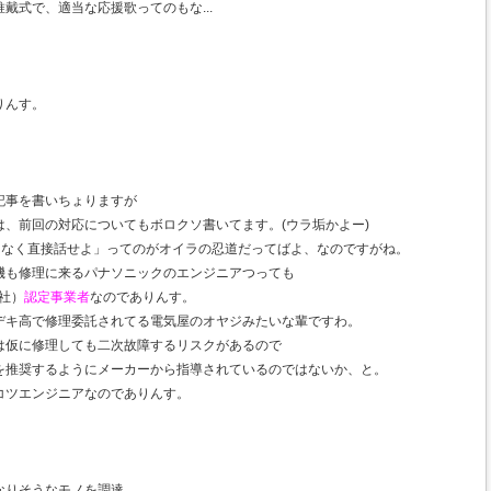
戴式で、適当な応援歌ってのもな...
りんす。
記事を書いちょりますが
、前回の対応についてもボロクソ書いてます。(ウラ垢かよー)
はなく直接話せよ」ってのがオイラの忍道だってばよ、なのですがね。
機も修理に来るパナソニックのエンジニアつっても
社）
認定事業者
なのでありんす。
デキ高で修理委託されてる電気屋のオヤジみたいな輩ですわ。
は仮に修理しても二次故障するリスクがあるので
を推奨するようにメーカーから指導されているのではないか、と。
コツエンジニアなのでありんす。
なりそうなモノを調達