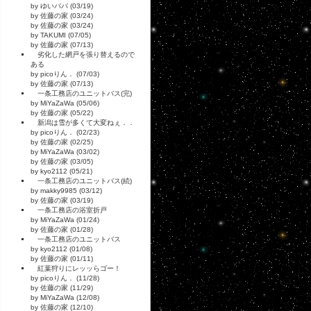
by ゆいパパ (03/19)
by 佐藤の家 (03/24)
by 佐藤の家 (03/24)
by TAKUMI (07/05)
by 佐藤の家 (07/13)
劣化した網戸を張り替えるので
ある
by picoりん． (07/03)
by 佐藤の家 (07/13)
一条工務店のユニットバス(完)
by MiYaZaWa (05/06)
by 佐藤の家 (05/22)
新潟は雪が多くて大変ねぇ．．
by picoりん． (02/23)
by 佐藤の家 (02/25)
by MiYaZaWa (03/02)
by 佐藤の家 (03/05)
by kyo2112 (05/21)
一条工務店のユニットバス(続)
by makky9985 (03/12)
by 佐藤の家 (03/19)
一条工務店の浴室折戸
by MiYaZaWa (01/24)
by 佐藤の家 (01/28)
一条工務店のユニットバス
by kyo2112 (01/08)
by 佐藤の家 (01/11)
紅葉狩りにレッッらゴー！
by picoりん． (11/28)
by 佐藤の家 (11/29)
by MiYaZaWa (12/08)
by 佐藤の家 (12/10)