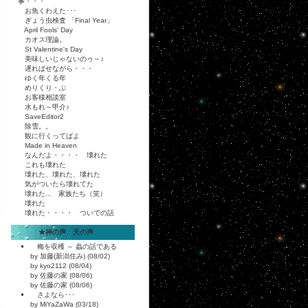
事・・・
お魚くわえた･･･
ぎょう虫検査 「Final Year」
April Fools' Day
カオス理論。
St Valentine's Day
美味しいじゃないのゥ～♪
遅ればせながら・・・
ゆく年くる年
めりくり・ぶ
お客様相談室
水もれ～甲介♪
SaveEditor2
除雪。。
観に行くってばよ
Made in Heaven
なんだよ・・・・ 壊れた
これも壊れた
壊れた、壊れた、壊れた
気がついたら壊れてた
壊れた... 家族たち（笑）
壊れた
壊れた・・・・ ついでの話
★神の声 天の声
梅を収穫 ～ 蟲の話である
by 加藤(新潟住み) (08/02)
by kyo2112 (08/04)
by 佐藤の家 (08/06)
by 佐藤の家 (08/06)
さよなら･･･
by MiYaZaWa (03/18)