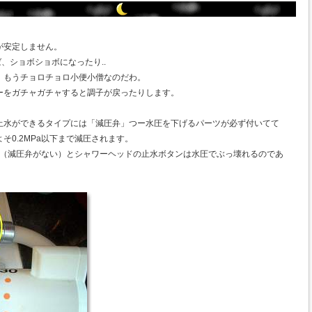
が安定しません。
ば、ショボショボになったり..
、もうチョロチョロ小便小僧なのだわ。
ーをガチャガチャすると調子が戻ったりします。
止水ができるタイプには「減圧弁」つー水圧を下げるパーツが必ず付いてて
そ0.2MPa以下まで減圧されます。
ない（減圧弁がない）とシャワーヘッドの止水ボタンは水圧でぶっ壊れるのであ