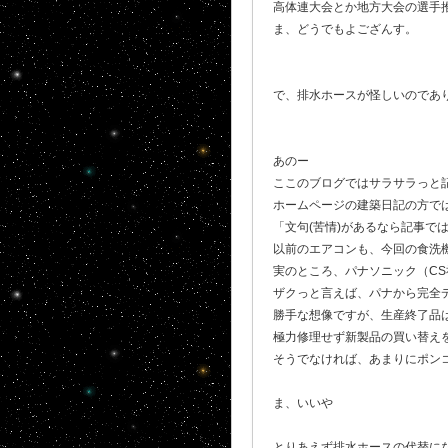
高体連大会とか地方大会の選手推
ま、どうでもよござんす。
で、排水ホースが怪しいのであ
あのー
ここのブログではサラサラっと
ホームページの建築日記の方では
「文句(苦情)があるなら記事で
以前のエアコンも、今回の食洗
実のところ、パナソニック（CS
ザクっと言えば、パナから完全
勝手な想像ですが、生産終了品
極力修理せず新製品の買い替え
そうでなければ、あまりにポン
ま、いいや
とりあえず排水ホースの代替に