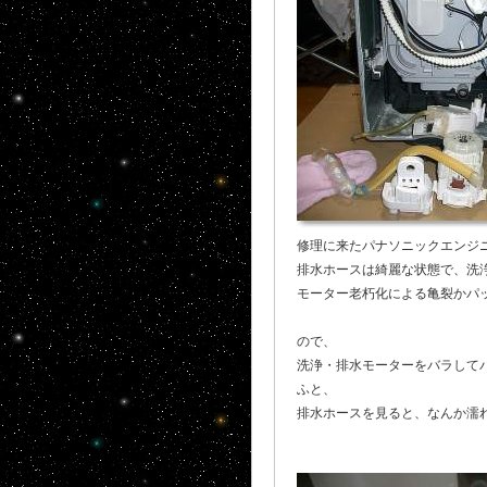
修理に来たパナソニックエンジ
排水ホースは綺麗な状態で、洗
モーター老朽化による亀裂かパッ
ので、
洗浄・排水モーターをバラしてパ
ふと、
排水ホースを見ると、なんか濡れ