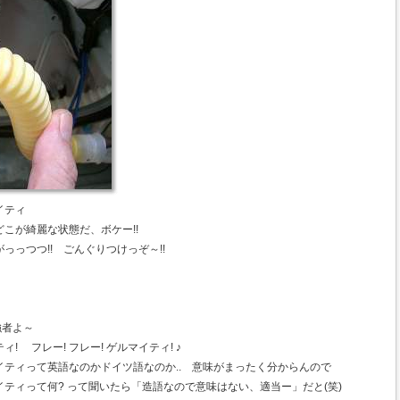
イティ
 どこが綺麗な状態だ、ボケー!!
っつつ!! ごんぐりつけっぞ～!!
強者よ～
 フレー! フレー! ゲルマイティ! ♪
ティって英語なのかドイツ語なのか.. 意味がまったく分からんので
ティって何? って聞いたら「造語なので意味はない、適当ー」だと(笑)