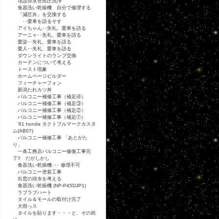
埋設排水管高圧洗浄
食器洗い乾燥機 自分で修理する
「減圧弁」を交換する
･･愛車を語るそす
アイちゃん･･失礼、愛車を語る
アーニャ･･失礼、愛車を語る
愛染･･失礼、愛車を語る
愛人･･失礼、愛車を語る
ダウンライトのランプ交換
カーテンについて考える
トースト現象
ホームページビルダー
フィーチャーフォン
新潟たれカツ丼
バルコニー補修工事（補足④）
バルコニー補修工事（補足③）
バルコニー補修工事（補足②）
バルコニー補修工事（補足①）
'81 honda タクトフルマークカスタ
ム(AB07)
バルコニー補修工事 「あとがた
り」
一条工務店バルコニー修復工事完
了!! だがしかし
食器洗い乾燥機･･･ 修理不可
バルコニー塗装工事
出窓の排水を考える
食器洗い乾燥機 (NP-P45DJP1)
ラブラブハート
タイル＆モールの取付け完了
大雨っス
タイルを貼ります・・・と、その前