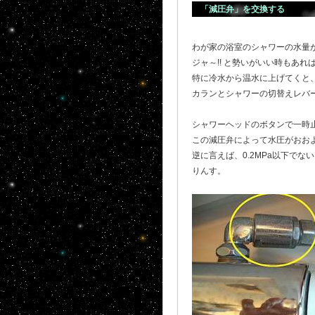
「減圧弁」を交換する
わが家の浴室のシャワーの水量
ジャ～!! と勢いがいい時もあれ
特に冷水から温水に上げてくと
カランとシャワーの切替えレバ
シャワーヘッドのボタンで一時
この減圧弁によって水圧がおおよ
逆に言えば、0.2MPa以下で
りんす。