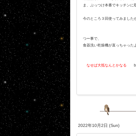
ま、ぶっつけ本番でキッチンに
今のところ３回使ってみました
つー事で、
食器洗い乾燥機が直っちゃったよ
なせば大抵なんとかなる
b
2022年10月2日 (Sun)