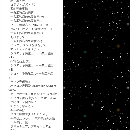
宗・主・神
ゴジジ・ゴズドドン
私的葬儀事情
一条工務店の網戸
一条工務店の免震住宅(Ⅳ)
一条工務店の免震住宅(Ⅲ)
フジミ模型②(SILVIA S110型)
街の灯りが とてもきれいね･･･♪
一条工務店の免震住宅(Ⅱ)
あけまして
一条工務店の免震住宅(Ⅰ)
アレクサ スケベな話をして
マッチョメれキメよう。
シロアリ予防施工 by 一条工務店
（Ⅲ）
今宵も頭上では
シロアリ予防施工 by 一条工務店
（Ⅱ）
シロアリ予防施工 by 一条工務店
（Ⅰ）
ラップ音(現象)
パソコン復活②(Macintosh Quadra
840AV)
オイラが一条工務店を信用しない訳
パソコン復活①(シャープ X1turbo)
住宅ローン契約終了
安かろう悪かろう
今年の冬は････
フジミ模型①(AUDI80 1.9E)
今年はたつっッ！ 年末年始のお話
１０年に一度････
プリっキュア、プリっキュアぁ ♪