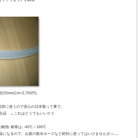
mm(1m=2,700円)
箇所に使うので安心の日本製って事で。
 適合品 ←これはどうでもいいケド
熱･耐寒は､-40℃～180℃
は高温になるので、お庭の散水ホースなど絶対に使ってはいけませんぜッ､､､