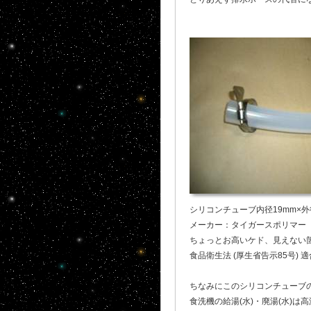
シリコンチューブ内径19mm×外径25
メーカー：タイガースポリマー
ちょっとお高いケド、見えない
食品衛生法 (厚生省告示85号)
ちなみにこのシリコンチューブの耐
食洗機の給湯(水)・廃湯(水)