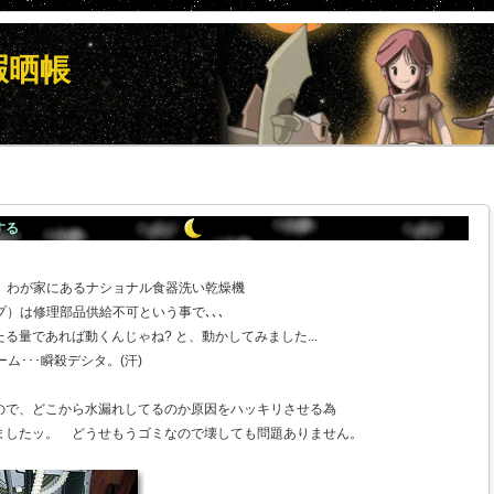
暇晒帳
する
おり、わが家にあるナショナル食器洗い乾燥機
イプ）は修理部品供給不可という事で､､､
る量であれば動くんじゃね? と、動かしてみました...
ム･･･瞬殺デシタ。(汗)
ので、どこから水漏れしてるのか原因をハッキリさせる為
ましたッ。 どうせもうゴミなので壊しても問題ありません。