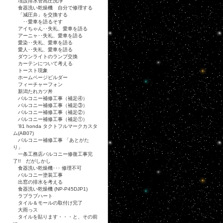
埋設排水管高圧洗浄
食器洗い乾燥機 自分で修理する
「減圧弁」を交換する
･･愛車を語るそす
アイちゃん･･失礼、愛車を語る
アーニャ･･失礼、愛車を語る
愛染･･失礼、愛車を語る
愛人･･失礼、愛車を語る
ダウンライトのランプ交換
カーテンについて考える
トースト現象
ホームページビルダー
フィーチャーフォン
新潟たれカツ丼
バルコニー補修工事（補足④）
バルコニー補修工事（補足③）
バルコニー補修工事（補足②）
バルコニー補修工事（補足①）
'81 honda タクトフルマークカスタ
ム(AB07)
バルコニー補修工事 「あとがた
り」
一条工務店バルコニー修復工事完
了!! だがしかし
食器洗い乾燥機･･･ 修理不可
バルコニー塗装工事
出窓の排水を考える
食器洗い乾燥機 (NP-P45DJP1)
ラブラブハート
タイル＆モールの取付け完了
大雨っス
タイルを貼ります・・・と、その前