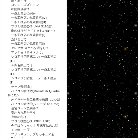
宗・主・神
ゴジジ・ゴズドドン
私的葬儀事情
一条工務店の網戸
一条工務店の免震住宅(Ⅳ)
一条工務店の免震住宅(Ⅲ)
フジミ模型②(SILVIA S110型)
街の灯りが とてもきれいね･･･♪
一条工務店の免震住宅(Ⅱ)
あけまして
一条工務店の免震住宅(Ⅰ)
アレクサ スケベな話をして
マッチョメれキメよう。
シロアリ予防施工 by 一条工務店
（Ⅲ）
今宵も頭上では
シロアリ予防施工 by 一条工務店
（Ⅱ）
シロアリ予防施工 by 一条工務店
（Ⅰ）
ラップ音(現象)
パソコン復活②(Macintosh Quadra
840AV)
オイラが一条工務店を信用しない訳
パソコン復活①(シャープ X1turbo)
住宅ローン契約終了
安かろう悪かろう
今年の冬は････
フジミ模型①(AUDI80 1.9E)
今年はたつっッ！ 年末年始のお話
１０年に一度････
プリっキュア、プリっキュアぁ ♪