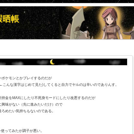
暇晒帳
かポケモンとかプレイするのだが
 ←こんな漢字はじめて見た)してくると自力でヤルのは辛いのでありんす。
所持金をMAXにしたり不死身モードにしたり改悪するのだが
に興味がない（先に進みたいだけ）ので
後ろめたい気持ちもないのである。
を使ってみたが調子が悪い。