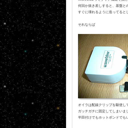
何回か抜き差しすると、基盤と
すぐに壊れるように造ってると
それならば
オイラは配線クリップを駆使し
ガッチガチに固定してしまいま
半田付けでもホットボンドでも