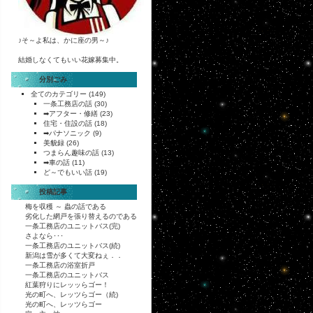
♪そ～よ私は、かに座の男～♪
結婚しなくてもいい花嫁募集中。
分別ごみ
全てのカテゴリー
(149)
一条工務店の話
(30)
➡アフター・修繕
(23)
住宅・住設の話
(18)
➡パナソニック
(9)
美貌録
(26)
つまらん趣味の話
(13)
➡車の話
(11)
ど～でもいい話
(19)
投稿記事
梅を収穫 ～ 蟲の話である
劣化した網戸を張り替えるのである
一条工務店のユニットバス(完)
さよなら･･･
一条工務店のユニットバス(続)
新潟は雪が多くて大変ねぇ．．
一条工務店の浴室折戸
一条工務店のユニットバス
紅葉狩りにレッッらゴー！
光の町へ、レッツらゴー（続)
光の町へ、レッツらゴー