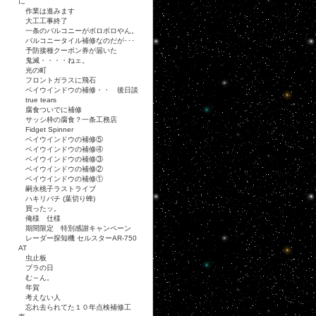
に
作業は進みます
大工工事終了
一条のバルコニーがボロボロやん。
バルコニータイル補修なのだが･･･
予防接種クーポン券が届いた
鬼滅・・・・ねェ。
光の町
フロントガラスに飛石
ベイウインドウの補修・・ 後日談
true tears
腐食ついでに補修
サッシ枠の腐食？一条工務店
Fidget Spinner
ベイウインドウの補修⑤
ベイウインドウの補修④
ベイウインドウの補修③
ベイウインドウの補修②
ベイウインドウの補修①
嗣永桃子ラストライブ
ハキリバチ (葉切り蜂)
買ったッ。
俺様 仕様
期間限定 特別感謝キャンペーン
レーダー探知機 セルスターAR-750
AT
虫止板
ブラの日
む～ん。
年賀
考えない人
忘れ去られてた１０年点検補修工