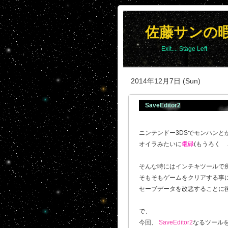
佐藤サンの
Exit.... Stage Left
2014年12月7日 (Sun)
SaveEditor2
ニンテンドー3DSでモンハンと
オイラみたいに
耄碌
(もうろく
そんな時にはインチキツールで
そもそもゲームをクリアする事
セーブデータを改悪することに
で、
今回、
SaveEditor2
なるツール