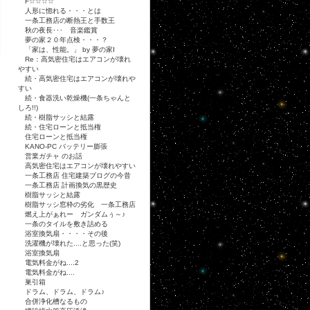
F☆☆☆☆
人形に惚れる・・・とは
一条工務店の断熱王と手数王
秋の夜長･･･ 音楽鑑賞
夢の家２０年点検・・・？
「家は、性能。」 by 夢の家Ⅰ
Re：高気密住宅はエアコンが壊れ
やすい
続・高気密住宅はエアコンが壊れや
すい
続・食器洗い乾燥機(一条ちゃんと
しろ!!)
続・樹脂サッシと結露
続・住宅ローンと抵当権
住宅ローンと抵当権
KANO-PC バッテリー膨張
営業ガチャ のお話
高気密住宅はエアコンが壊れやすい
一条工務店 住宅建築ブログの今昔
一条工務店 計画換気の黒歴史
樹脂サッシと結露
樹脂サッシ窓枠の劣化 一条工務店
燃え上がぁれー ガンダムぅ～♪
一条のタイルを敷き詰める
浴室換気扇・・・・その後
洗濯機が壊れた....と思った(笑)
浴室換気扇
電気料金がね....2
電気料金がね....
巣引箱
ドラム、ドラム、ドラム♪
合併浄化槽なるもの