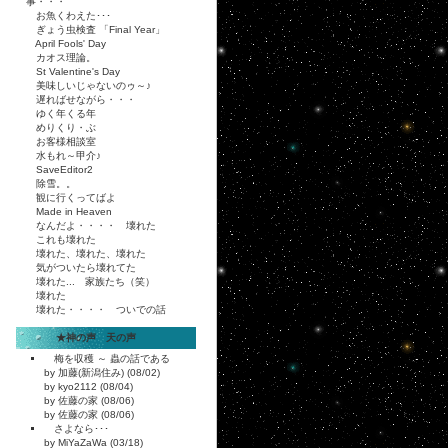
事・・・
お魚くわえた･･･
ぎょう虫検査 「Final Year」
April Fools' Day
カオス理論。
St Valentine's Day
美味しいじゃないのゥ～♪
遅ればせながら・・・
ゆく年くる年
めりくり・ぶ
お客様相談室
水もれ～甲介♪
SaveEditor2
除雪。。
観に行くってばよ
Made in Heaven
なんだよ・・・・ 壊れた
これも壊れた
壊れた、壊れた、壊れた
気がついたら壊れてた
壊れた... 家族たち（笑）
壊れた
壊れた・・・・ ついでの話
★神の声 天の声
梅を収穫 ～ 蟲の話である
by 加藤(新潟住み) (08/02)
by kyo2112 (08/04)
by 佐藤の家 (08/06)
by 佐藤の家 (08/06)
さよなら･･･
by MiYaZaWa (03/18)