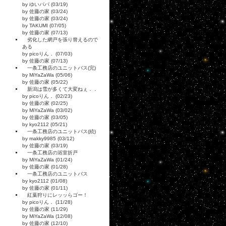
by ゆいパパ (03/19)
by 佐藤の家 (03/24)
by 佐藤の家 (03/24)
by TAKUMI (07/05)
by 佐藤の家 (07/13)
劣化した網戸を張り替えるので
ある
by picoりん． (07/03)
by 佐藤の家 (07/13)
一条工務店のユニットバス(完)
by MiYaZaWa (05/06)
by 佐藤の家 (05/22)
新潟は雪が多くて大変ねぇ．．
by picoりん． (02/23)
by 佐藤の家 (02/25)
by MiYaZaWa (03/02)
by 佐藤の家 (03/05)
by kyo2112 (05/21)
一条工務店のユニットバス(続)
by makky9985 (03/12)
by 佐藤の家 (03/19)
一条工務店の浴室折戸
by MiYaZaWa (01/24)
by 佐藤の家 (01/28)
一条工務店のユニットバス
by kyo2112 (01/08)
by 佐藤の家 (01/11)
紅葉狩りにレッッらゴー！
by picoりん． (11/28)
by 佐藤の家 (11/29)
by MiYaZaWa (12/08)
by 佐藤の家 (12/10)