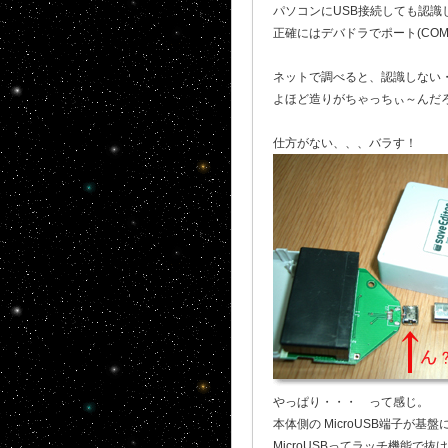
パソコンにUSB接続しても認識し
正確にはデバドラでポート(COM
ネットで調べると、認識しない
よほど造りがちゃっちぃ～んだ
仕方がない、、、バラす！
やっぱり・・・ って感じ。
本体側の MicroUSB端子が
MicroUSBってラッチ機能で