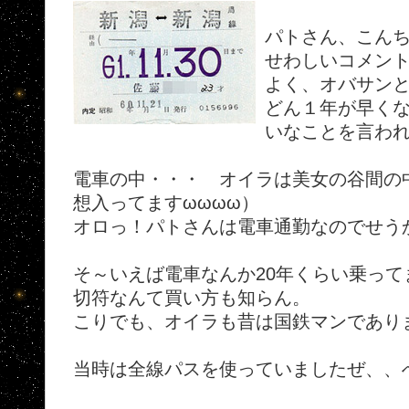
パトさん、こん
せわしいコメン
よく、オバサン
どん１年が早く
いなことを言わ
電車の中・・・ オイラは美女の谷間の
想入ってますωωωω）
オロっ！パトさんは電車通勤なのでせう
そ～いえば電車なんか20年くらい乗って
切符なんて買い方も知らん。
こりでも、オイラも昔は国鉄マンであり
当時は全線パスを使っていましたぜ、、