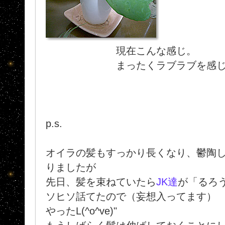
現在こんな感じ。
まったくラブラブを感じませ
p.s.
オイラの髪もすっかり長くなり、鬱陶
りましたが
先日、髪を束ねていたら
JK達
が「るろ
ソヒソ話てたので（妄想入ってます
やったL(^o^ve)"