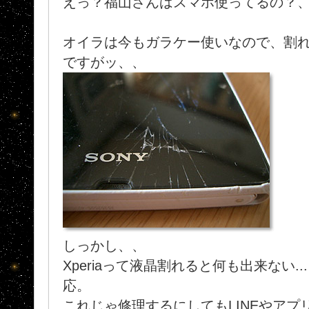
えっ？福山さんはスマホ使ってるの？
オイラは今もガラケー使いなので、割
ですがッ、、
しっかし、、
Xperiaって液晶割れると何も出来ない.
応。
これじゃ修理するにしてもLINEやア