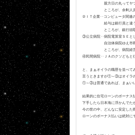
親方日の丸ってヤツ
ところが、余剰人員扱いされ
②ＩＴ企業･･コンピュータ関連
給与は銀行員と違う
ところが、銀行頭取が不良債
③公立病院･･病院電算室ＳＥと
自治体病院ゆえ市職(地方
ところが、病院経営悪化で民
④民間病院･･ＪＡのクソどもと
と、まぁオイラの職歴を並べて
言うときますが①～③はオイラ
①～③は普通であれば、まぁい
結果的に住宅ローンのボーナス
下手したら日本海に浮かんでたか
今の世の中、どんなに安定した
ローンのボーナス払いは絶対に