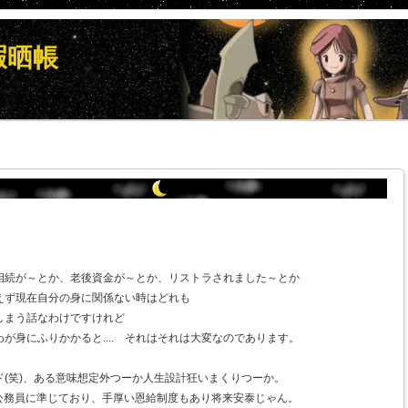
暇晒帳
相続が～とか、老後資金が～とか、リストラされました～とか
えず現在自分の身に関係ない時はどれも
しまう話なわけですけれど
が身にふりかかると.... それはそれは大変なのであります。
(笑)、ある意味想定外つーか人生設計狂いまくりつーか。
は公務員に準じており、手厚い恩給制度もあり将来安泰じゃん。