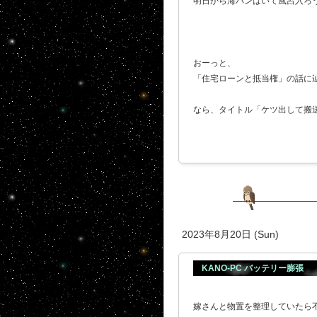
明日から海パンはいて風呂入ろう
おーっと、
「住宅ローンと抵当権」の話に辿
なら、タイトル「ケツ出して搬送さ
2023年8月20日 (Sun)
KANO-PC バッテリー膨張
嫁さんと物置を整理していたら