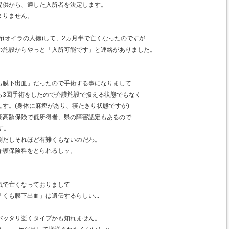
提供から、適した入所者を決定します。
まりません。
(オイラの人徳)して、2ヵ月半で亡くなったのですが
の施設からやっと「入所可能です」と連絡がありました。
も膜下出血」だったので手術する事になりまして
ら3回手術をしたので介護施設で扱える状態でもなく
す。(身体に麻痺があり、寝たきり状態ですが)
期高齢保険で低所得者、県の障害認定もあるので
す。
倒だしそれほど有難くもないのだわ。
介護保険料をとられるしッ。
気で亡くなっておりまして
くも膜下出血」は遺伝するらしい...
バッタリ逝くタイプかも知れません。