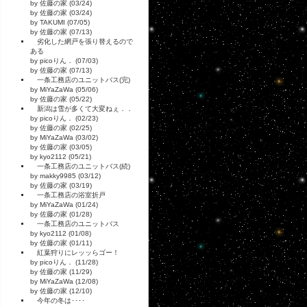
by 佐藤の家 (03/24)
by 佐藤の家 (03/24)
by TAKUMI (07/05)
by 佐藤の家 (07/13)
劣化した網戸を張り替えるので
ある
by picoりん． (07/03)
by 佐藤の家 (07/13)
一条工務店のユニットバス(完)
by MiYaZaWa (05/06)
by 佐藤の家 (05/22)
新潟は雪が多くて大変ねぇ．．
by picoりん． (02/23)
by 佐藤の家 (02/25)
by MiYaZaWa (03/02)
by 佐藤の家 (03/05)
by kyo2112 (05/21)
一条工務店のユニットバス(続)
by makky9985 (03/12)
by 佐藤の家 (03/19)
一条工務店の浴室折戸
by MiYaZaWa (01/24)
by 佐藤の家 (01/28)
一条工務店のユニットバス
by kyo2112 (01/08)
by 佐藤の家 (01/11)
紅葉狩りにレッッらゴー！
by picoりん． (11/28)
by 佐藤の家 (11/29)
by MiYaZaWa (12/08)
by 佐藤の家 (12/10)
今年の冬は････