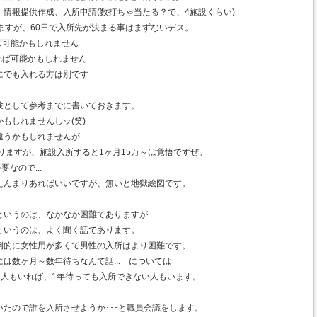
情報提供作成、入所申請(数打ちゃ当たる？で、4施設くらい)
ますが、60日で入所先が決まる事はまずないデス。
ば可能かもしれません
れば可能かもしれません
にでも入れる方は別です
験として参考までに書いておきます。
もしれませんしッ(笑)
違うかもしれませんが
りますが、施設入所すると1ヶ月15万～は覚悟ですぜ。
なので...
たんまりあればいいですが、無いと地獄絵図です。
というのは、なかなか困難でありますが
というのは、よく聞く話であります。
倒的に女性用が多くて男性の入所はより困難です。
は数ヶ月～数年待ちなんて話... については
る人もいれば、1年待っても入所できない人もいます。
たので誰を入所させようか･･･と職員会議をします。