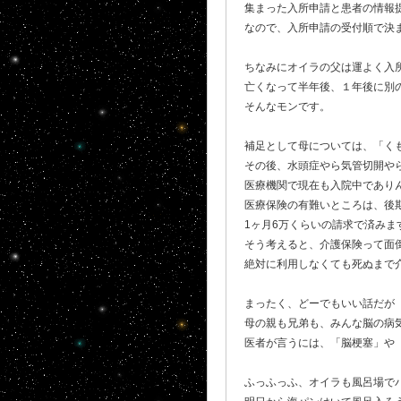
集まった入所申請と患者の情報
なので、入所申請の受付順で決
ちなみにオイラの父は運よく入所
亡くなって半年後、１年後に別
そんなモンです。
補足として母については、「く
その後、水頭症やら気管切開や
医療機関で現在も入院中でありん
医療保険の有難いところは、後
1ヶ月6万くらいの請求で済みま
そう考えると、介護保険って面
絶対に利用しなくても死ぬまで
まったく、どーでもいい話だが
母の親も兄弟も、みんな脳の病
医者が言うには、「脳梗塞」や「
ふっふっふ、オイラも風呂場で