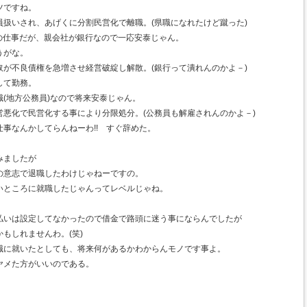
ですね。
、あげくに分割民営化で離職。(県職になれたけど蹴った)
の仕事だが、親会社が銀行なので一応安泰じゃん。
がな。
権を急増させ経営破綻し解散。(銀行って潰れんのかよ－)
して勤務。
公務員)なので将来安泰じゃん。
営化する事により分限処分。(公務員も解雇されんのかよ－)
仕事なんかしてらんねーわ!! すぐ辞めた。
みましたが
の意志で退職したわけじゃねーですの。
いところに就職したじゃんってレベルじゃね。
払いは設定してなかったので借金で路頭に迷う事にならんでしたが
もしれませんわ。(笑)
職に就いたとしても、将来何があるかわからんモノです事よ。
ヤメた方がいいのである。