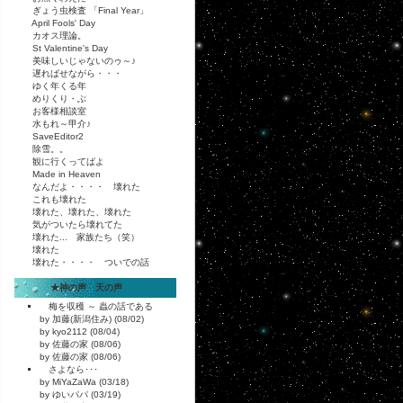
ぎょう虫検査 「Final Year」
April Fools' Day
カオス理論。
St Valentine's Day
美味しいじゃないのゥ～♪
遅ればせながら・・・
ゆく年くる年
めりくり・ぶ
お客様相談室
水もれ～甲介♪
SaveEditor2
除雪。。
観に行くってばよ
Made in Heaven
なんだよ・・・・ 壊れた
これも壊れた
壊れた、壊れた、壊れた
気がついたら壊れてた
壊れた... 家族たち（笑）
壊れた
壊れた・・・・ ついでの話
★神の声 天の声
梅を収穫 ～ 蟲の話である
by 加藤(新潟住み) (08/02)
by kyo2112 (08/04)
by 佐藤の家 (08/06)
by 佐藤の家 (08/06)
さよなら･･･
by MiYaZaWa (03/18)
by ゆいパパ (03/19)