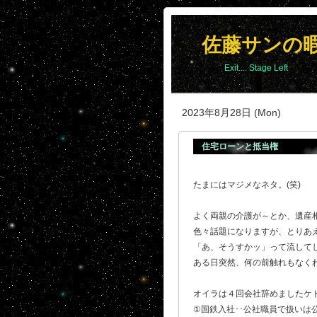
佐藤サンの
Exit.... Stage Left
2023年8月28日 (Mon)
住宅ローンと抵当権
たまにはマジメなネタ。(笑)
よく両親の介護が～とか、遺産
色々話題になりますが、とりあ
「あ、そうすかッ」って流して
ある日突然、何の前触れもなくわ
オイラは４回会社辞めましたケド
①国鉄入社･･公社職員で扱い