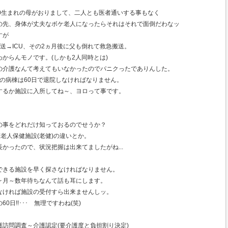
0生まれの母がおりまして、二人とも医者通いする事もなく
の先、身体が丈夫なボケ老人になったらそれはそれで面倒だわなッ
すが
送→ICU、その2ヵ月後に父も倒れて救急搬送。
からんモノです。(しかも2人同時とは)
の介護なんて考えてもいなかったのでパニクったでありんした。
この病棟は60日で退院しなければなりません。
するか施設に入所してね～、ヨロって事です。
の事をどれだけ知っておるのでせうか？
護老人保健施設(老健)の違いとか。
かったので、状況把握は出来てましたがね...
できる施設を早く探さなければなりません。
ヶ月～数年待ちなんて話も耳にします。
なければ施設の受付すら出来ませんしッ。
日!!･･･ 無理ですわね(笑)
訪問調査～介護認定(要介護度と負担割り決定)