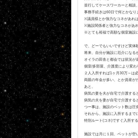
並行してケースワーカーと相談、
事務手続きは60日で何とかなり
※議員様とか強力なコネがあれ
※施設関係者と強力なコネがあ
※とても裕福で高額な個室施設
で、どーでもいいですけど実体
将来、自分が施設に厄介になるか
オイラの田舎と都会では状況が
個室/多部屋、介護度により変わ
２人入所すれば1ヶ月30万～は必要
両親の年金が多い、とか資産が
あと、
病気の妻を夫が自宅で介護する
病気の夫を妻が自宅で介護する
つー事は、施設のベット数は圧
それから、施設に入所するまでに
特別ルート(コネ)ですぐ入所す
施設では月に１回、ベットが空い