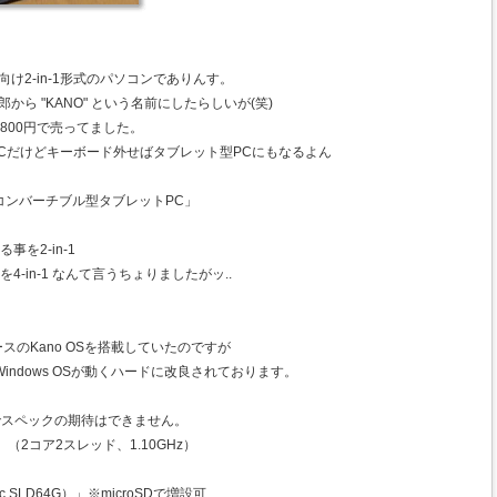
向け2-in-1形式のパソコンでありんす。
から "KANO" という名前にしたらしいが(笑)
4,800円で売ってました。
型PCだけどキーボード外せばタブレット型PCにもなるよん
コンバーチブル型タブレットPC」
を2-in-1
-in-1 なんて言うちょりましたがッ..
xベースのKano OSを搭載していたのですが
はWindows OSが動くハードに改良されております。
でスペックの期待はできません。
00」（2コア2スレッド、1.10GHz）
ric SLD64G）」※microSDで増設可