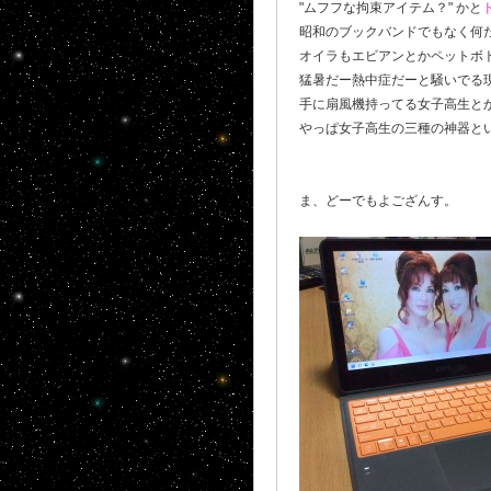
"ムフフな拘束アイテム？" かと
昭和のブックバンドでもなく何だ
オイラもエビアンとかペットボト
猛暑だー熱中症だーと騒いでる現
手に扇風機持ってる女子高生と
やっぱ女子高生の三種の神器と
ま、どーでもよござんす。