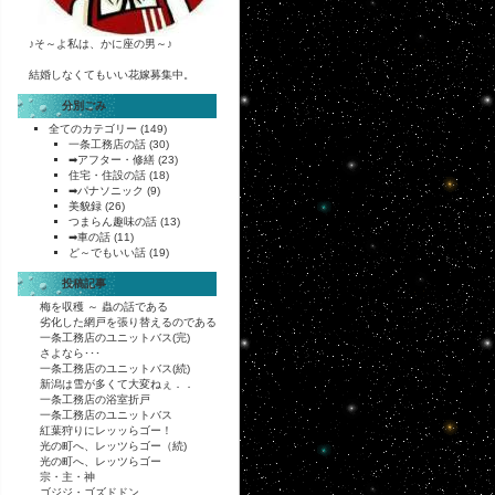
♪そ～よ私は、かに座の男～♪
結婚しなくてもいい花嫁募集中。
分別ごみ
全てのカテゴリー
(149)
一条工務店の話
(30)
➡アフター・修繕
(23)
住宅・住設の話
(18)
➡パナソニック
(9)
美貌録
(26)
つまらん趣味の話
(13)
➡車の話
(11)
ど～でもいい話
(19)
投稿記事
梅を収穫 ～ 蟲の話である
劣化した網戸を張り替えるのである
一条工務店のユニットバス(完)
さよなら･･･
一条工務店のユニットバス(続)
新潟は雪が多くて大変ねぇ．．
一条工務店の浴室折戸
一条工務店のユニットバス
紅葉狩りにレッッらゴー！
光の町へ、レッツらゴー（続)
光の町へ、レッツらゴー
宗・主・神
ゴジジ・ゴズドドン