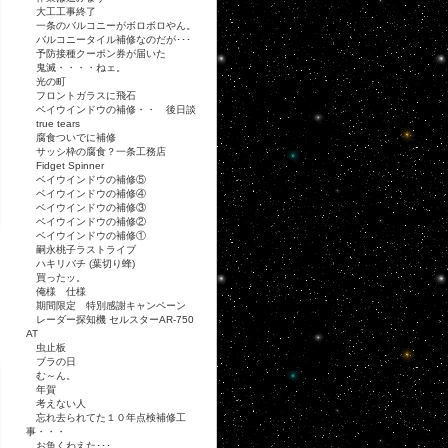
大工工事終了
一条のバルコニーがボロボロやん。
バルコニータイル補修なのだが･･･
予防接種クーポン券が届いた
鬼滅・・・・ねェ。
光の町
フロントガラスに飛石
ベイウインドウの補修・・ 後日談
true tears
腐食ついでに補修
サッシ枠の腐食？一条工務店
Fidget Spinner
ベイウインドウの補修⑤
ベイウインドウの補修④
ベイウインドウの補修③
ベイウインドウの補修②
ベイウインドウの補修①
嗣永桃子ラストライブ
ハキリバチ (葉切り蜂)
買ったッ。
俺様 仕様
期間限定 特別感謝キャンペーン
レーダー探知機 セルスターAR-750
AT
虫止板
ブラの日
む～ん。
年賀
考えない人
忘れ去られてた１０年点検補修工
事・・・
お魚くわえた･･･