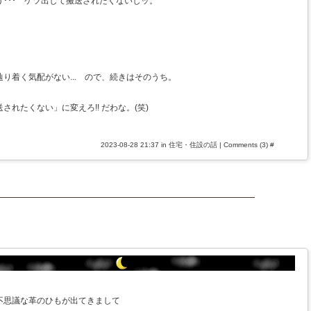
･･･ ケツ出して搬送されたくないしッ。
り着く気配がない... ので、続きはそのうち。
れたくない」に変えろ!! だわな。(笑)
2023-08-28 21:37 in
住宅・住設の話
|
Comments (3)
#
不思議な革のひもが出てきまして