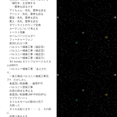
「減圧弁」を交換する
･･愛車を語るそす
アイちゃん･･失礼、愛車を語る
アーニャ･･失礼、愛車を語る
愛染･･失礼、愛車を語る
愛人･･失礼、愛車を語る
ダウンライトのランプ交換
カーテンについて考える
トースト現象
ホームページビルダー
フィーチャーフォン
新潟たれカツ丼
バルコニー補修工事（補足④）
バルコニー補修工事（補足③）
バルコニー補修工事（補足②）
バルコニー補修工事（補足①）
'81 honda タクトフルマークカスタ
ム(AB07)
バルコニー補修工事 「あとがた
り」
一条工務店バルコニー修復工事完
了!! だがしかし
食器洗い乾燥機･･･ 修理不可
バルコニー塗装工事
出窓の排水を考える
食器洗い乾燥機 (NP-P45DJP1)
ラブラブハート
タイル＆モールの取付け完了
大雨っス
タイルを貼ります・・・と、その前
に
作業は進みます