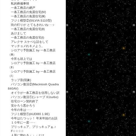
私的葬儀事情
一条工務店の網戸
一条工務店の免震住宅(Ⅳ)
一条工務店の免震住宅(Ⅲ)
フジミ模型②(SILVIA S110型)
街の灯りが とてもきれいね･･･♪
一条工務店の免震住宅(Ⅱ)
あけまして
一条工務店の免震住宅(Ⅰ)
アレクサ スケベな話をして
マッチョメれキメよう。
シロアリ予防施工 by 一条工務店
（Ⅲ）
今宵も頭上では
シロアリ予防施工 by 一条工務店
（Ⅱ）
シロアリ予防施工 by 一条工務店
（Ⅰ）
ラップ音(現象)
パソコン復活②(Macintosh Quadra
840AV)
オイラが一条工務店を信用しない訳
パソコン復活①(シャープ X1turbo)
住宅ローン契約終了
安かろう悪かろう
今年の冬は････
フジミ模型①(AUDI80 1.9E)
今年はたつっッ！ 年末年始のお話
１０年に一度････
プリっキュア、プリっキュアぁ ♪
F☆☆☆☆
人形に惚れる・・・とは