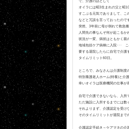
で、介護の話として
オイラには昭3生まれの父と昭1
すこぶる元気でありまして、こ
などと冗談を言っておったので
突然、3年前に母が倒れて救急搬
人間先の事なんぞ何が起こるかわ
状況が一変、病状はともかく親
地域包括ケア病棟に入院･･･ 
要する退院したらに自宅で介護
タイムリミット60日。
ところで、みなさんは介護制度
特別養護老人ホーム(特養)と介
幸いオイラは医療機関の仕事が長
自宅で介護できないなら、入所
ただ施設に入所するまでには数
それよりまず、介護認定を受け
そのタイムリミットが退院までの60
介護認定手続き～ケアマネの介護