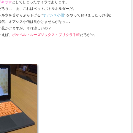
ドキッ☆
としてしまったオイラであります。
ろう.... あ、これはペットボトルホルダーだ。
ル水を首からぶら下げる "
オアシス小僧
" をやっておりましたっけ(笑)
代、オアシス小僧は見かけませんがなッ､､､
か見かけますが、それ涼しいの？
いえば、
ポケベル・ルーズソックス・プリクラ手帳
だろがッ。