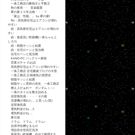
一条工務店の断熱王と手数王
秋の夜長･･･ 音楽鑑賞
夢の家２０年点検・・・？
「家は、性能。」 by 夢の家Ⅰ
Re：高気密住宅はエアコンが壊れ
やすい
続・高気密住宅はエアコンが壊れや
すい
続・食器洗い乾燥機(一条ちゃんと
しろ!!)
続・樹脂サッシと結露
続・住宅ローンと抵当権
住宅ローンと抵当権
KANO-PC バッテリー膨張
営業ガチャ のお話
高気密住宅はエアコンが壊れやすい
一条工務店 住宅建築ブログの今昔
一条工務店 計画換気の黒歴史
樹脂サッシと結露
樹脂サッシ窓枠の劣化 一条工務店
燃え上がぁれー ガンダムぅ～♪
一条のタイルを敷き詰める
浴室換気扇・・・・その後
洗濯機が壊れた....と思った(笑)
浴室換気扇
電気料金がね....2
電気料金がね....
巣引箱
ドラム、ドラム、ドラム♪
合併浄化槽なるもの
埋設排水管高圧洗浄
食器洗い乾燥機 自分で修理する