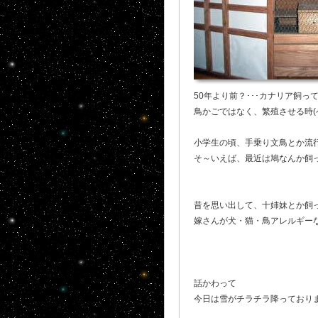
50年より前？･･･カナリア飼
鳥かごではなく、繁殖させる時(
小学生の頃、手乗り文鳥とか流
そ～いえば、最近は鳩なんか飼っ
昔を思い出して、十姉妹とか飼
嫁さんが犬・猫・鳥アレルギーなの
話かわって
今日は雪がチラチラ降っており