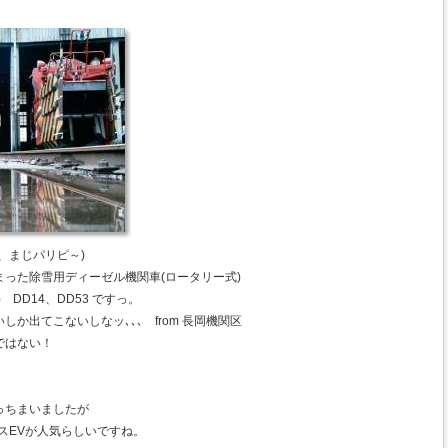
、まじパリピ～)
った除雪用ディーゼル機関車(ロータリー式)
DD14、DD53 ですっ。
か出てこないしなッ､､､ from 長岡機関区
ではない！
っちまいましたが
スEVが人気らしいですね。