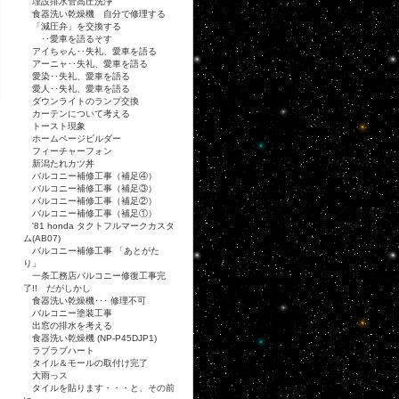
埋設排水管高圧洗浄
食器洗い乾燥機 自分で修理する
「減圧弁」を交換する
･･愛車を語るそす
アイちゃん･･失礼、愛車を語る
アーニャ･･失礼、愛車を語る
愛染･･失礼、愛車を語る
愛人･･失礼、愛車を語る
ダウンライトのランプ交換
カーテンについて考える
トースト現象
ホームページビルダー
フィーチャーフォン
新潟たれカツ丼
バルコニー補修工事（補足④）
バルコニー補修工事（補足③）
バルコニー補修工事（補足②）
バルコニー補修工事（補足①）
'81 honda タクトフルマークカスタ
ム(AB07)
バルコニー補修工事 「あとがた
り」
一条工務店バルコニー修復工事完
了!! だがしかし
食器洗い乾燥機･･･ 修理不可
バルコニー塗装工事
出窓の排水を考える
食器洗い乾燥機 (NP-P45DJP1)
ラブラブハート
タイル＆モールの取付け完了
大雨っス
タイルを貼ります・・・と、その前