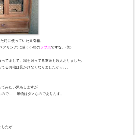
ってた時に使っていた巣引箱。
ペアリング)に使う小鳥の
ラブホ
ですな。(笑)
行ってまして、鳩を飼ってる友達も数人おりました。
てるお宅は見かけなくなりましたがッ､､､
ってみたい気もしますが
で..... 動物はダメなのでありんす。
ましたが