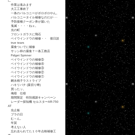
に
作業は進みます
大工工事終了
一条のバルコニーがボロボロやん。
バルコニータイル補修なのだが･･･
予防接種クーポン券が届いた
鬼滅・・・・ねェ。
光の町
フロントガラスに飛石
ベイウインドウの補修・・ 後日談
true tears
腐食ついでに補修
サッシ枠の腐食？一条工務店
Fidget Spinner
ベイウインドウの補修⑤
ベイウインドウの補修④
ベイウインドウの補修③
ベイウインドウの補修②
ベイウインドウの補修①
嗣永桃子ラストライブ
ハキリバチ (葉切り蜂)
買ったッ。
俺様 仕様
期間限定 特別感謝キャンペーン
レーダー探知機 セルスターAR-750
AT
虫止板
ブラの日
む～ん。
年賀
考えない人
忘れ去られてた１０年点検補修工