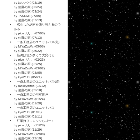
by ゆいパパ (03/19)
by 佐藤の家 (03/24)
by 佐藤の家 (03/24)
by TAKUMI (07/05)
by 佐藤の家 (07/13)
劣化した網戸を張り替えるので
ある
by picoりん． (07/03)
by 佐藤の家 (07/13)
一条工務店のユニットバス(完)
by MiYaZaWa (05/06)
by 佐藤の家 (05/22)
新潟は雪が多くて大変ねぇ．．
by picoりん． (02/23)
by 佐藤の家 (02/25)
by MiYaZaWa (03/02)
by 佐藤の家 (03/05)
by kyo2112 (05/21)
一条工務店のユニットバス(続)
by makky9985 (03/12)
by 佐藤の家 (03/19)
一条工務店の浴室折戸
by MiYaZaWa (01/24)
by 佐藤の家 (01/28)
一条工務店のユニットバス
by kyo2112 (01/08)
by 佐藤の家 (01/11)
紅葉狩りにレッッらゴー！
by picoりん． (11/28)
by 佐藤の家 (11/29)
by MiYaZaWa (12/08)
by 佐藤の家 (12/10)