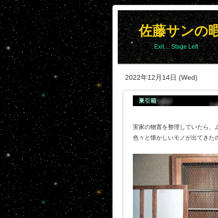
佐藤サンの
Exit.... Stage Left
2022年12月14日 (Wed)
巣引箱
実家の物置を整理していたら、
色々と懐かしいモノが出てきた