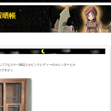
暇晒帳
ムフフなスケベ雑誌とかピンクレディーのカレンダーとか
のですがッ