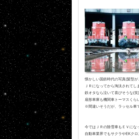
懐かしい国鉄時代の写真(髪型が
ＪＲになってから淘汰されてしま
鉄オタなら泣いて喜びそうな(笑) 
扇形車庫も機関車トーマスくらいし
※間違いそうだが、ラッセル車
今ではＪＲの除雪車もＥＶにな
自動車業界でもサクラやEKクロ