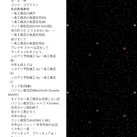
宗・主・神
ゴジジ・ゴズドドン
私的葬儀事情
一条工務店の網戸
一条工務店の免震住宅(Ⅳ)
一条工務店の免震住宅(Ⅲ)
フジミ模型②(SILVIA S110型)
街の灯りが とてもきれいね･･･♪
一条工務店の免震住宅(Ⅱ)
あけまして
一条工務店の免震住宅(Ⅰ)
アレクサ スケベな話をして
マッチョメれキメよう。
シロアリ予防施工 by 一条工務店
（Ⅲ）
今宵も頭上では
シロアリ予防施工 by 一条工務店
（Ⅱ）
シロアリ予防施工 by 一条工務店
（Ⅰ）
ラップ音(現象)
パソコン復活②(Macintosh Quadra
840AV)
オイラが一条工務店を信用しない訳
パソコン復活①(シャープ X1turbo)
住宅ローン契約終了
安かろう悪かろう
今年の冬は････
フジミ模型①(AUDI80 1.9E)
今年はたつっッ！ 年末年始のお話
１０年に一度････
プリっキュア、プリっキュアぁ ♪