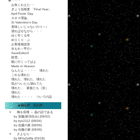
事・・・
お魚くわえた･･･
ぎょう虫検査 「Final Year」
April Fools' Day
カオス理論。
St Valentine's Day
美味しいじゃないのゥ～♪
遅ればせながら・・・
ゆく年くる年
めりくり・ぶ
お客様相談室
水もれ～甲介♪
SaveEditor2
除雪。。
観に行くってばよ
Made in Heaven
なんだよ・・・・ 壊れた
これも壊れた
壊れた、壊れた、壊れた
気がついたら壊れてた
壊れた... 家族たち（笑）
壊れた
壊れた・・・・ ついでの話
★神の声 天の声
梅を収穫 ～ 蟲の話である
by 加藤(新潟住み) (08/02)
by kyo2112 (08/04)
by 佐藤の家 (08/06)
by 佐藤の家 (08/06)
さよなら･･･
by MiYaZaWa (03/18)