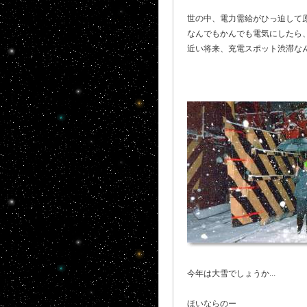
世の中、電力需給がひっ迫して原
なんでもかんでも電気にしたら、
近い将来、充電スポット渋滞な
今年は大雪でしょうか...
ほいならのー