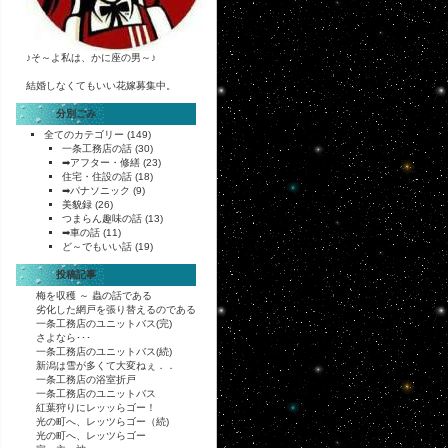
♪そ～よ私は、かに座の男～♪
結婚しなくてもいい花嫁募集中。
分別ごみ
全てのカテゴリー
(149)
一条工務店の話
(30)
➡アフター・修繕
(23)
住宅・住設の話
(18)
➡パナソニック
(9)
美貌録
(26)
つまらん趣味の話
(13)
➡車の話
(11)
ど～でもいい話
(19)
投稿記事
梅を収穫 ～ 蟲の話である
劣化した網戸を張り替えるのである
一条工務店のユニットバス(完)
さよなら･･･
一条工務店のユニットバス(続)
新潟は雪が多くて大変ねぇ．．
一条工務店の浴室折戸
一条工務店のユニットバス
紅葉狩りにレッッらゴー！
光の町へ、レッツらゴー（続)
光の町へ、レッツらゴー