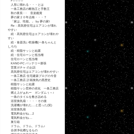
F☆☆☆☆
人形に惚れる・・・とは
一条工務店の断熱王と手数王
秋の夜長･･･ 音楽鑑賞
夢の家２０年点検・・・？
「家は、性能。」 by 夢の家Ⅰ
Re：高気密住宅はエアコンが壊れ
やすい
続・高気密住宅はエアコンが壊れや
すい
続・食器洗い乾燥機(一条ちゃんと
しろ!!)
続・樹脂サッシと結露
続・住宅ローンと抵当権
住宅ローンと抵当権
KANO-PC バッテリー膨張
営業ガチャ のお話
高気密住宅はエアコンが壊れやすい
一条工務店 住宅建築ブログの今昔
一条工務店 計画換気の黒歴史
樹脂サッシと結露
樹脂サッシ窓枠の劣化 一条工務店
燃え上がぁれー ガンダムぅ～♪
一条のタイルを敷き詰める
浴室換気扇・・・・その後
洗濯機が壊れた....と思った(笑)
浴室換気扇
電気料金がね....2
電気料金がね....
巣引箱
ドラム、ドラム、ドラム♪
合併浄化槽なるもの