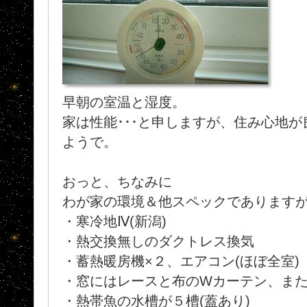
早朝の室温と湿度。
家は性能･･･と申しますが、住み心地
ようで。
おっと、ちなみに
わが家の環境＆他スペックであります
・寒冷地Ⅳ(新潟)
・熱交換無しのダクトレス換気
・蓄熱暖房機×２、エアコン(ほぼ全室)
・窓にはレースと布のWカーテン、ま
・熱帯魚の水槽が５槽(蓋あり)