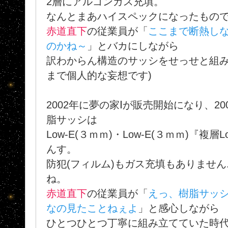
2層にアルゴンガス充填。
なんとまあハイスペックになったもの
赤道直下
の従業員が「
ここまで断熱し
のかね～
」とバカにしながら
訳わからん構造のサッシをせっせと組み
まで個人的な妄想です)
2002年に夢の家Ⅰが販売開始になり、2
脂サッシは
Low-E(３ｍｍ)・Low-E(３ｍｍ)『複
んす。
防犯(フィルム)もガス充填もありません.
ね。
赤道直下
の従業員が「
えっ、樹脂サッ
なの見たことねぇよ
」と感心しながら
ひとつひとつ丁寧に組み立てていた時代