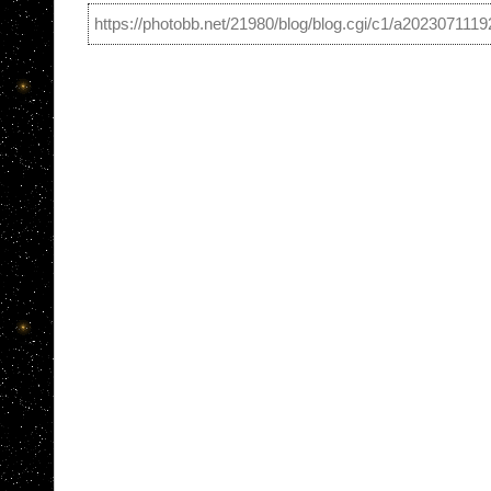
https://photobb.net/21980/blog/blog.cgi/c1/a202307111