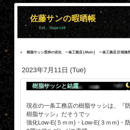
佐藤サンの暇晒帳
Exit.... Stage Left
« 樹脂サッシ窓枠の劣化 一条工務店
|
Main
|
一条工務店 計画換気
2023年7月11日 (Tue)
樹脂サッシと結露
現在の一条工務店の樹脂サッシは、『防犯
樹脂サッシ』だそうでッ
強化Low-E(５ｍｍ)・Low-E(３ｍｍ)