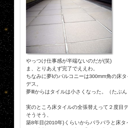
やっつけ仕事感が半端ないのだが(笑)
ま、とりあえず完了でええわ。
ちなみに夢Ⅰのバルコニーは300mm角の床
デス。
夢Ⅲからはタイルは小さくなった。（たぶん
実のところ床タイルの全張替えって２度目
そうそう、
築8年目(2010年)くらいからバラバラと床