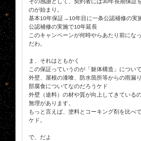
その感謝として、契約者には30年長期保証を
のが始まり。
基本10年保証→10年目に一条公認補修の実施
公認補修の実施で10年延長
このキャンペーンが何時やらあたり前になっ
だわ。
ま、それはともかく
この保証っていうのが「躯体構造」につい
外壁、屋根の漆喰、防水箇所等からの雨漏
部腐食についてなのだろうケド
外壁（途料）の材や質が向上してきているの
無理があります。
もっと言えば、塗料とコーキング剤を比べ
ケド。
で、だよ