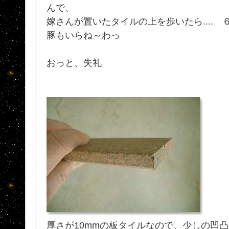
んで、
嫁さんが置いたタイルの上を歩いたら.... 
豚もいらね～わっ
おっと、失礼
厚さが10mmの板タイルなので、少しの凹