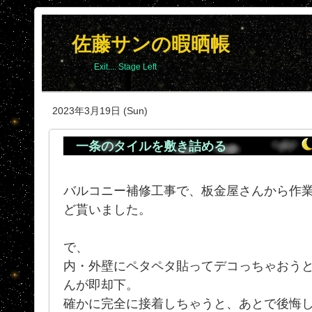
佐藤サンの暇晒帳
Exit.... Stage Left
2023年3月19日 (Sun)
一条のタイルを敷き詰める
バルコニー補修工事で、板金屋さんから作業
ど貰いました。
で、
内・外壁にペタペタ貼ってデコっちゃおう
んが即却下。
確かに完全に接着しちゃうと、あとで後悔