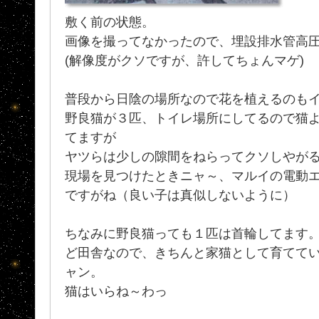
敷く前の状態。
画像を撮ってなかったので、埋設排水管高
(解像度がクソですが、許してちょんマゲ)
普段から日陰の場所なので花を植えるのも
野良猫が３匹、トイレ場所にしてるので猫
てますが
ヤツらは少しの隙間をねらってクソしやがる
現場を見つけたときニャ～、マルイの電動エア
ですがね（良い子は真似しないように）
ちなみに野良猫っても１匹は首輪してます
ど田舎なので、きちんと家猫として育てて
ャン。
猫はいらね～わっ