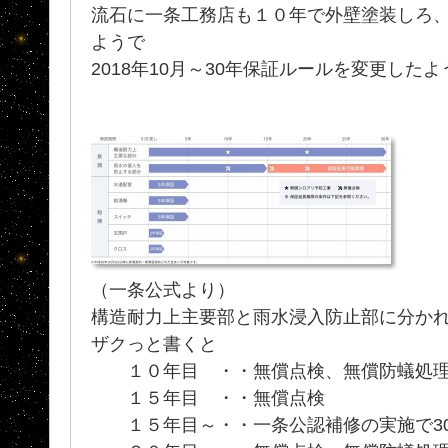
流石に一条工務店も１０年で外壁塗装しろ
ようで
2018年10月～30年保証ルールを変更した
（一条公式より）
構造耐力上主要部と雨水浸入防止部に分か
ザクっと書くと
１０年目 ・・無償点検、無償防蟻処
１５年目 ・・無償点検
１５年目～・・一条公認補修の実施で3