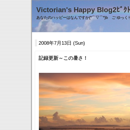
Victorian's Happy Blo
あなたのハッピーはなんですか(*⌒▽⌒*)b ご ゆっ
2008年7月13日 (Sun)
記録更新～この暑さ！