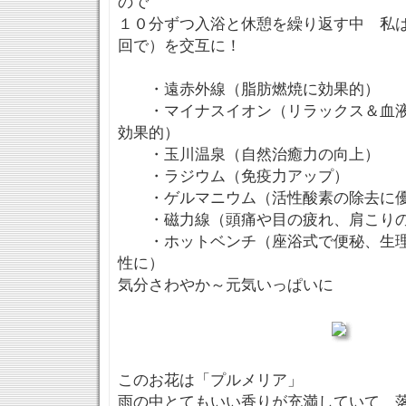
ので
１０分ずつ入浴と休憩を繰り返す中 私
回で）を交互に！
・遠赤外線（脂肪燃焼に効果的）
・マイナスイオン（リラックス＆血液
効果的）
・玉川温泉（自然治癒力の向上）
・ラジウム（免疫力アップ）
・ゲルマニウム（活性酸素の除去に
・磁力線（頭痛や目の疲れ、肩こりの
・ホットベンチ（座浴式で便秘、生理
性に）
気分さわやか～元気いっぱいに
このお花は「プルメリア」
雨の中とてもいい香りが充満していて 