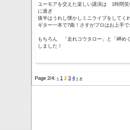
ユーモアを交えた楽しい講演は 1時間笑
に過ぎ
後半はうれし懐かしミニライブをしてく
ギター一本で7曲！さすがプロはお上手で
もちろん 「走れコウタロー」と「岬め
しました！
Page 2/4:
‹
1
2
3
4
›
»