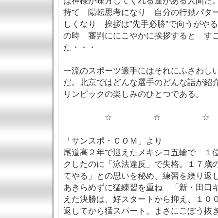
は神様が味方してくれる運がある人間だ
持て 陽転思考になり 自分の行動パタ
しくなり 挨拶は”先手必勝”で向うがや
の時 審判ににこやかに挨拶すると す
た・・・
一流のスポーツ選手にはそれにふさわし
だ。北京ではどんな選手のどんな話が紹
リンピックの楽しみのひとつである。
☆ ☆ ☆
「サンスポ・ＣＯＭ」より
尾道高２年で迎えたメキシコ五輪で １
クしたのに「泳法違反」で失格。１７歳
てやる」との思いを秘め、練習を繰り返
あきらめずに猛練習を重ね 「新・田口
えた決勝は、好スタートから抑え、１０
返してから猛スパート。まさにごぼう抜