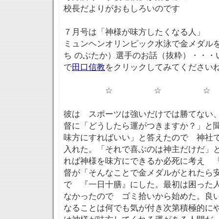
校長だよりがおもしろいのです
７月号は「神様が味方したくなる人」
ミュンヘンオリンピック水泳で金メダル
ち のぶたか）選手のお話（抜粋）・・・
で
田口信教
をクリックしてみてください
☆ ☆ ☆
彼は スポーツは強いだけでは勝てない
督に「どうしたら運がつきますか？」と
味方にすればいい」と答えたので 神社
入れた。「それで喜ぶのは神主だけだ」
れば神様を味方にできるか必死に考え 
督が「そんなことで金メダルがとれたら
で 『一日十膳』にした。最初は困った
なかったので ゴミ拾いから始めた。良
なることは何でも気が付き次第積極的に