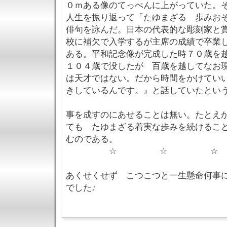
０ｍある像のてっぺんに上がっていた。
人生を振り返って「たゆまざる 歩みお
俳句を詠んだ。日本の代表的な彫刻家と
校に補欠で入学するが主席の成績で卒業
ある。平和記念像が完成した時７０歳を
１０４歳で没したが 百歳を越してなお
は天才ではない。だから時間をかけてい
きしているんです。』と話していたとい
事を成すのにあせることは無い。たとえ
ても たゆまざる着実な歩みを続けるこ
むのである。
☆ ☆ ☆
あくせくせず こつこつと一生懸命何事
でした♪