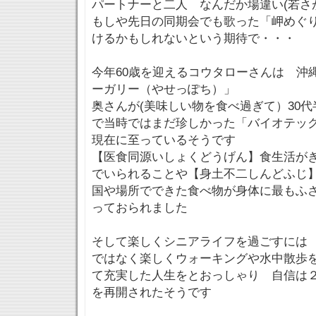
パートナーと二人 なんだか場違い(若
もしや先日の同期会でも歌った「岬めぐ
けるかもしれないという期待で・・・
今年60歳を迎えるコウタローさんは 沖
ーガリー（やせっぽち）」
奥さんが(美味しい物を食べ過ぎて）30
で当時ではまだ珍しかった「バイオテッ
現在に至っているそうです
【医食同源いしょくどうげん】食生活が
でいられることや【身土不二しんどふじ
国や場所でできた食べ物が身体に最もふ
っておられました
そして楽しくシニアライフを過ごすには
ではなく楽しくウォーキングや水中散歩
て充実した人生をとおっしゃり 自信は
を再開されたそうです