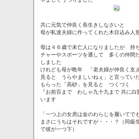
共に元気で仲良く長生きしなさいと
母が私達夫婦に作ってくれた木目込み人
母は４６歳で未亡人になりましたが 持
チャーやスポーツを通して 多くの仲間
しました
けれども母が晩年 「老夫婦が仲良く支
見ると うらやましいねぇ」と言ってい
もらった「高砂」を見ると つくづく
『お前百まで わしゃ九十九まで 共に白
います
「一つ上の女房は金のわらじを履いてで
まさにうちはそれですが・・・？（同級
で彼が一つ下）