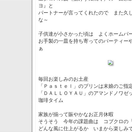
ヨ』と
パートナーが言ってくれたので また久
な～
子供達が小さかった頃は よくホームパ
お手製の一皿を持ち寄ってのパーティー
ぁ
毎回お楽しみのお土産
「Ｐａｓｔｅｌ」のプリンは末娘のご指
「ＤＡＬＬＯＹＡＵ」のアマンドノワゼ
珈琲タイム
家族が揃って賑やかなお正月休暇
そうそう 今年の課題曲は コブクロの
どんな風に仕上がるか いまから楽しみで