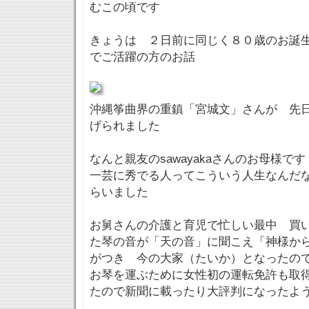
むこの頃です
きょうは ２日前に同じく８０歳のお誕
でご活躍の方のお話
沖縄筝曲界の重鎮「宮城文」さんが 先
げられました
なんと親友のsawayakaさんのお母様です
一芸に秀でる人ってこういう人生なんだ
らいました
お舅さんの介護と育児で忙しい最中 買
た琴の音が「天の音」に聞こえ「神様か
がつき 今の大家（たいか）となったの
お琴を運ぶために女性初の運転免許も取
たので新聞に載ったり大評判になったよ