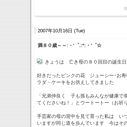
2
2007年10月16日 (Tue)
満８０歳～～:・'゜.:*:・'゜☆
きょうは 亡き母の８０回目の誕生
好きだったピンクの花 ジューシー･お寿
ラダ・ケーキをお供えしてきました
「兄弟仲良く 子も孫もみんなが健康で
てくださいね！」とウートートー（お祈
手芸家の母の背中を見て育った私は い
いますが同じ道を歩んでいます 今はそ