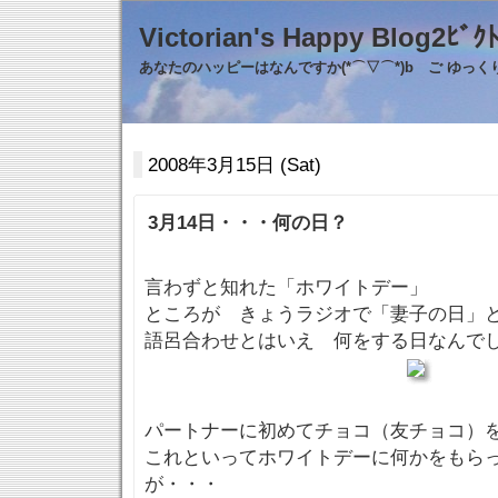
Victorian's Happy Blo
あなたのハッピーはなんですか(*⌒▽⌒*)b ご ゆっ
2008年3月15日 (Sat)
3月14日・・・何の日？
言わずと知れた「ホワイトデー」
ところが きょうラジオで「妻子の日」と
語呂合わせとはいえ 何をする日なんで
パートナーに初めてチョコ（友チョコ）を
これといってホワイトデーに何かをもら
が・・・