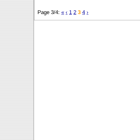
Page 3/4:
«
‹
1
2
3
4
›