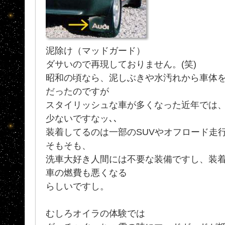
泥除け（マッドガード）
ダサいので再現しておりません。(笑)
昭和の頃なら、泥しぶきや水汚れから車体
だったのですが
スタイリッシュな車が多くなった近年では
少ないですなッ､､
装着してるのは一部のSUVやオフロード走
そもそも、
洗車大好き人間には不要な装備ですし、装
車の燃費も悪くなる
らしいですし。
むしろオイラの体験では