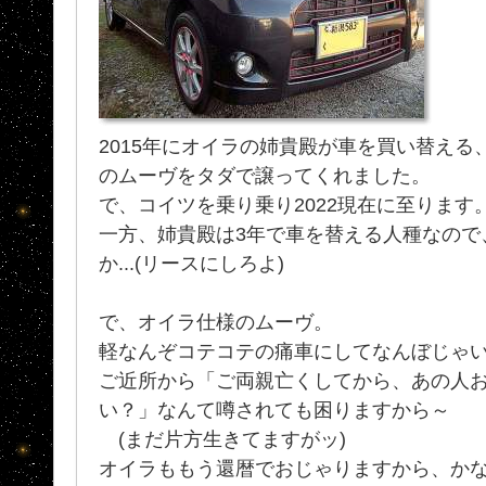
2015年にオイラの姉貴殿が車を買い替え
のムーヴをタダで譲ってくれました。
で、コイツを乗り乗り2022現在に至ります
一方、姉貴殿は3年で車を替える人種なので
か...(リースにしろよ)
で、オイラ仕様のムーヴ。
軽なんぞコテコテの痛車にしてなんぼじゃ
ご近所から「ご両親亡くしてから、あの人
い？」なんて噂されても困りますから～
(まだ片方生きてますがッ)
オイラももう還暦でおじゃりますから、か