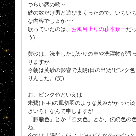
つらい恋の歌～
砂の数だけ男と遊びまくったので、いちい
な内容でしょか･･･
歌っていたのは、
お風呂上りの萩本欽一
だっ
う)
黄砂は、洗車したばかりの車や洗濯物が汚
りますが
今朝は黄砂の影響で太陽(日の出)がピンク
りんした。(笑)
お、ピンク色といえば
朱鷺(トキ)の風切羽のような黄みがかった淡
きいろ）なんて申しますが
「臙脂色」とか「乙女色」とか、伝統色の
ね。
今では「臙脂」(えんじ)がどんな色かピン