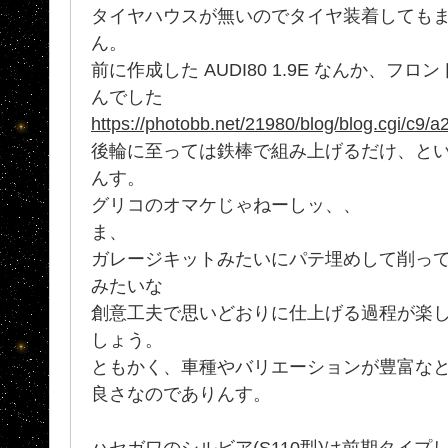
タイヤハウスが無いのでタイヤ装着しても
ん。
前に作成した AUDI80 1.9E なんか、
んでした
https://photobb.net/21980/blog/blog.cgi/c9
後輪に至っては鉄棒で組み上げるだけ、と
んす。
グリコのオマケじゃねーしッ、、
ま、
ガレージキットみたいにパテ埋めして削って
みたいな
創意工夫で思いどおりに仕上げる過程が楽
しょう。
ともかく、車種やバリエーションが豊富なと
良さなのでありんす。
ハセガワのシルビア(S110型)は前期タイ