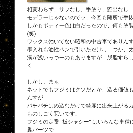
相変わらず、サフなし、手塗り、艶出なし
モデラーじゃないのでッ、今回も随所で手
しかもボティー色は白だったので、何も塗装
(笑)
ワックス効いてない昭和の中古車でありん
墨入れも油性ペンで引いただけ､､ つか、
溝が浅いっつーのもありますが、脱脂すら
く。
しかし、まぁ
ネットでもフジミはクソだとか、造る価値
んすが
パチパチはめ込むだけで綺麗に出来上がる
ものしごく悪いです。
フジミの定番 "板シャシー" はいろんな車種
糞パーツで