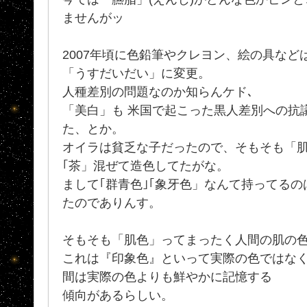
ませんがッ
2007年頃に色鉛筆やクレヨン、絵の具な
「うすだいだい」に変更。
人種差別の問題なのか知らんケド､
「美白」も 米国で起こった黒人差別への抗
た、とか。
オイラは貧乏な子だったので、そもそも「肌
｢茶」混ぜて造色してたがな。
まして｢群青色｣｢象牙色」なんて持ってる
たのでありんす。
そもそも「肌色」ってまったく人間の肌の色
これは『印象色』といって実際の色ではな
間は実際の色よりも鮮やかに記憶する
傾向があるらしい。