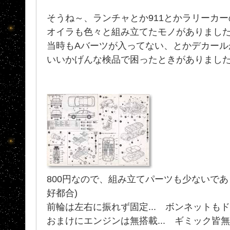
そうね～、ランチャとか911とかラリーカ
オイラも色々と組み立てたモノがありまし
当時もAバーツが入ってない、とかデカール
いいかげんな検品で困ったときがありまし
800円なので、組み立てパーツも少ないであ
好都合)
前輪は左右に振れず固定... ボンネットもドア
おまけにエンジンは無搭載... ギミック皆