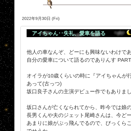
2022年9月30日 (Fri)
アイちゃん･･失礼、愛車を語る
他人の車なんぞ、どーにも興味ないわけで
自分の愛車について語るのでありんす PAR
オイラが10歳くらいの時に『アイちゃんが
あって(古っつ)
坂口良子さんの主演デビュー作でもありま
坂口さんが亡くなられてから、昨今では娘
長男くんや夫のジェット尾崎さんは、今ど
あまりに娘がぶっ飛んでるので、びっくら
でせうか。