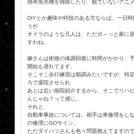
熱帯魚水槽を掃除したり、観ていないアニメを
DIYとか趣味や特技のある方ならば、一日
うが
オイラのような凡人は、ただボ～っと家に
すわね。
嫁さんは術後の体調回復に時間がかかり、
開始も遅れてます。
そこそこ歩行練習は順調みたいですが、特
ろで退院させられ
あとは近い病院紹介するから、そこでリハビ
んじゃね？って感じ。
それと、
自動車事故については、相手は車修理をし
の修理にGOサイン。
ただダイハツさんも色々問題抱えてますので