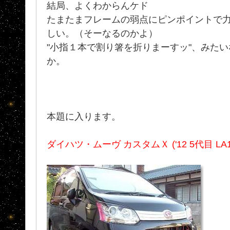
結局、よくわからんケド
たまたまフレームの弱点にピンポイントで力
しい。（そーなるのかよ）
"小指１本で割り箸を折りまーすッ"、みた
か。
本題に入ります。
ダイハツ・ムーヴ カスタムＸ ('12 5代目 LA1