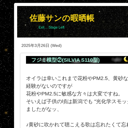
佐藤サンの暇晒帳
Exit.... Stage Left
2025年3月26日 (Wed)
フジミ模型②(SILVIA S110型)
オイラは幸いこれまで花粉やPM2.5、黄砂
経験がないのですが
花粉やPM2.5に敏感な方々は大変ですね。
そいえば子供の頃は新潟でも "光化学スモッ
ましたがなッ、
♪黄砂に吹かれて聴こえる歌は忘れたくて忘