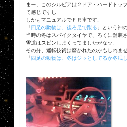
まー、このシルビアは２ドア・ハードトッ
て感じですし
しかもマニュアルでＦＲ車です。
『
四足の動物は、後ろ足で蹴る
』という神
当時の冬はスパイクタイヤで、ろくに舗装
雪道はスピンしまくってましたがなッ。
その分、運転技術は磨かれたのかもしれま
『
四足の動物は、冬はジッとしてるか冬眠