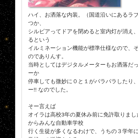
ハイ、お洒落な内装。（国道沿いにあるラブ
つか、
シルビアってドアを閉めると室内灯が消え
るという
イルミネーション機能が標準仕様なので、
のでありんす。
当時としてはデジタルメーターもお洒落だ
ーか
停車しても微妙に０と１がパラパラしたり
ー!! なのでした。
そー言えば
オイラは高校3年の夏休み前に免許取りまし
からみんな自動車学校
行く生徒が多くなるわけで、うちの３学年