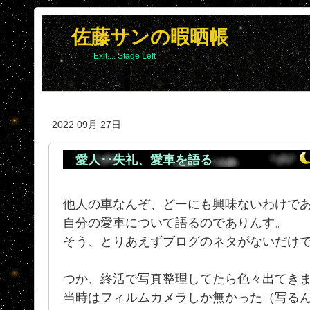
佐藤サンの暇晒帳
Exit.... Stage Left
2022 09月 27日
愛人･･失礼、愛車を語る
他人の車なんぞ、どーにも興味ないわけで
自分の愛車について語るのでありんす。
そう、とりあえずブログのネタがないだけ
つか、終活で写真整理してたら色々出てきまし
当時はフィルムカメラしか無かった（写る