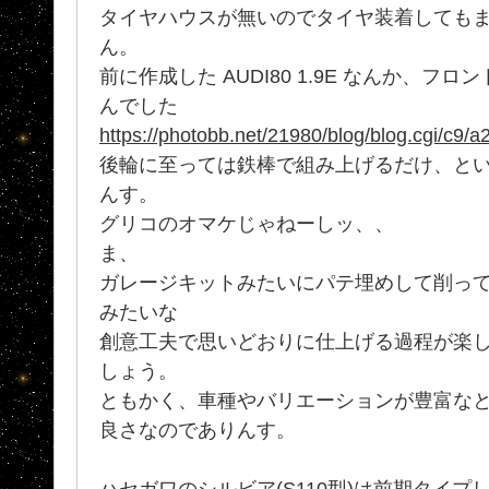
タイヤハウスが無いのでタイヤ装着しても
ん。
前に作成した AUDI80 1.9E なんか、
んでした
https://photobb.net/21980/blog/blog.cgi/c9
後輪に至っては鉄棒で組み上げるだけ、と
んす。
グリコのオマケじゃねーしッ、、
ま、
ガレージキットみたいにパテ埋めして削って
みたいな
創意工夫で思いどおりに仕上げる過程が楽
しょう。
ともかく、車種やバリエーションが豊富なと
良さなのでありんす。
ハセガワのシルビア(S110型)は前期タイ