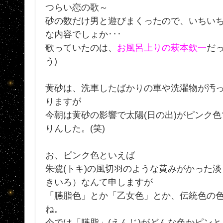
つらい恋の歌～
砂の数だけ男と遊びまくったので、いちい
な内容でしょか･･･
歌っていたのは、
お風呂上りの萩本欽一
だっ
う)
黄砂は、洗車したばかりの車や洗濯物が汚
りますが
今朝は黄砂の影響で太陽(日の出)がピンク
りんした。(笑)
お、ピンク色といえば
朱鷺(トキ)の風切羽のような黄みがかった淡
きいろ）なんて申しますが
「臙脂色」とか「乙女色」とか、伝統色の
ね。
今では「臙脂」(えんじ)がどんな色かピン