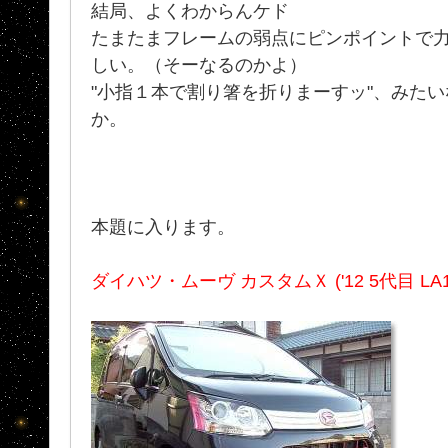
結局、よくわからんケド
たまたまフレームの弱点にピンポイントで力
しい。（そーなるのかよ）
"小指１本で割り箸を折りまーすッ"、みた
か。
本題に入ります。
ダイハツ・ムーヴ カスタムＸ ('12 5代目 LA1