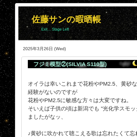
佐藤サンの暇晒帳
Exit.... Stage Left
2025年3月26日 (Wed)
フジミ模型②(SILVIA S110型)
オイラは幸いこれまで花粉やPM2.5、黄砂
経験がないのですが
花粉やPM2.5に敏感な方々は大変ですね。
そいえば子供の頃は新潟でも "光化学スモッ
ましたがなッ、
♪黄砂に吹かれて聴こえる歌は忘れたくて忘