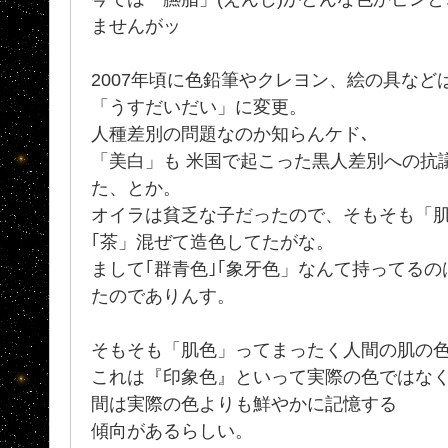
ませんがッ
2007年頃に色鉛筆やクレヨン、絵の具な
「うすだいだい」に変更。
人種差別の問題なのか知らんケド､
「美白」も 米国で起こった黒人差別への抗
た、とか。
オイラは貧乏な子だったので、そもそも「肌
｢茶」混ぜて造色してたがな。
まして｢群青色｣｢象牙色」なんて持ってる
たのでありんす。
そもそも「肌色」ってまったく人間の肌の色
これは『印象色』といって実際の色ではな
間は実際の色よりも鮮やかに記憶する
傾向があるらしい。