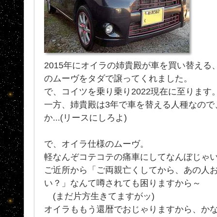
2015年にオイラの姉貴殿が車を買い替え
のムーヴをタダで譲ってくれました。
で、コイツを乗り乗り2022現在に至ります
一方、姉貴殿は3年で車を替える人種なので
か...(リースにしろよ)
で、オイラ仕様のムーヴ。
軽なんぞコテコテの痛車にしてなんぼじゃ
ご近所から「ご両親亡くしてから、あの人
い？」なんて噂されても困りますから～
(まだ片方生きてますがッ)
オイラももう還暦でおじゃりますから、か