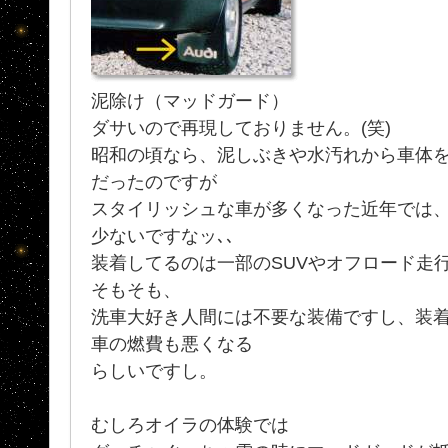
泥除け（マッドガード）
ダサいので再現しておりません。(笑)
昭和の頃なら、泥しぶきや水汚れから車体
だったのですが
スタイリッシュな車が多くなった近年では
少ないですなッ､､
装着してるのは一部のSUVやオフロード走
そもそも、
洗車大好き人間には不要な装備ですし、装
車の燃費も悪くなる
らしいですし。
むしろオイラの体験では