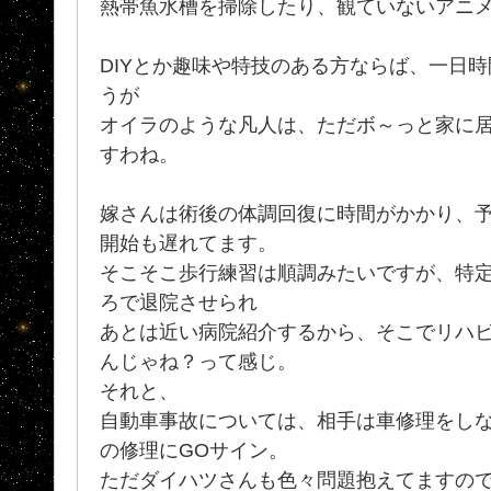
熱帯魚水槽を掃除したり、観ていないアニメを
DIYとか趣味や特技のある方ならば、一日
うが
オイラのような凡人は、ただボ～っと家に
すわね。
嫁さんは術後の体調回復に時間がかかり、
開始も遅れてます。
そこそこ歩行練習は順調みたいですが、特
ろで退院させられ
あとは近い病院紹介するから、そこでリハビ
んじゃね？って感じ。
それと、
自動車事故については、相手は車修理をし
の修理にGOサイン。
ただダイハツさんも色々問題抱えてますので