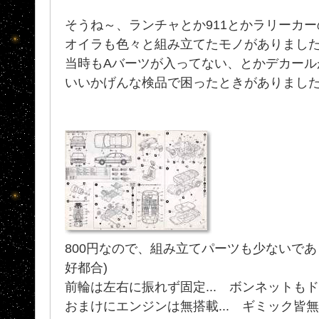
そうね～、ランチャとか911とかラリーカ
オイラも色々と組み立てたモノがありまし
当時もAバーツが入ってない、とかデカール
いいかげんな検品で困ったときがありまし
800円なので、組み立てパーツも少ないであ
好都合)
前輪は左右に振れず固定... ボンネットもドア
おまけにエンジンは無搭載... ギミック皆