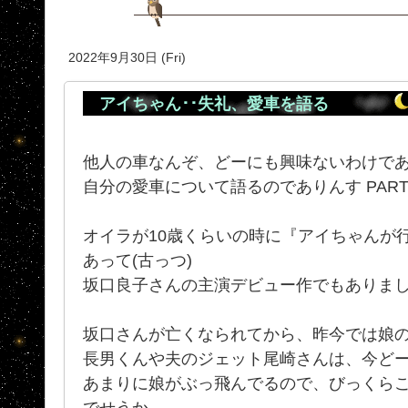
2022年9月30日 (Fri)
アイちゃん･･失礼、愛車を語る
他人の車なんぞ、どーにも興味ないわけで
自分の愛車について語るのでありんす PAR
オイラが10歳くらいの時に『アイちゃんが
あって(古っつ)
坂口良子さんの主演デビュー作でもありま
坂口さんが亡くなられてから、昨今では娘
長男くんや夫のジェット尾崎さんは、今ど
あまりに娘がぶっ飛んでるので、びっくら
でせうか。