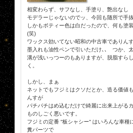
相変わらず、サフなし、手塗り、艶出なし
モデラーじゃないのでッ、今回も随所で手
しかもボティー色は白だったので、何も塗装
(笑)
ワックス効いてない昭和の中古車でありん
墨入れも油性ペンで引いただけ､､ つか、
溝が浅いっつーのもありますが、脱脂すら
く。
しかし、まぁ
ネットでもフジミはクソだとか、造る価値
んすが
パチパチはめ込むだけで綺麗に出来上がる
ものしごく悪いです。
フジミの定番 "板シャシー" はいろんな車種
糞パーツで