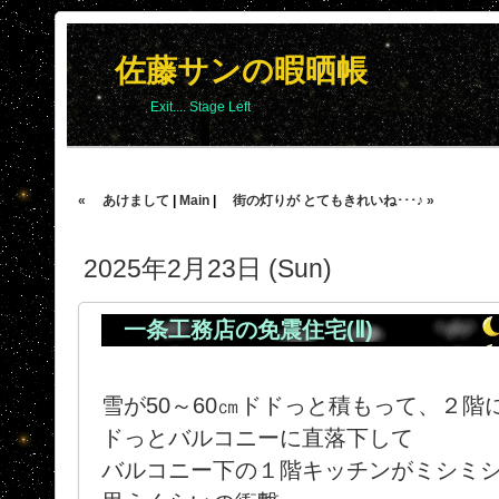
佐藤サンの暇晒帳
Exit.... Stage Left
« あけまして
|
Main
|
街の灯りが とてもきれいね･･･♪ »
2025年2月23日 (Sun)
一条工務店の免震住宅(Ⅱ)
雪が50～60㎝ドドっと積もって、２
ドっとバルコニーに直落下して
バルコニー下の１階キッチンがミシミ