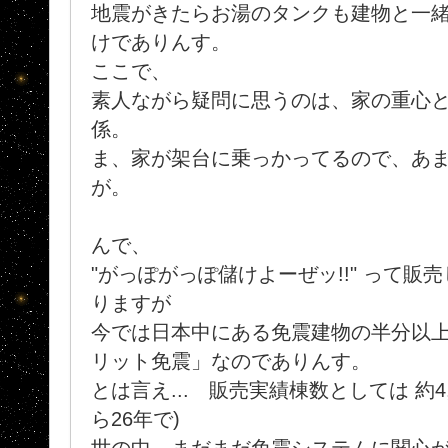
地震がきたらお湯のタンクも建物と一
けでありんす。
ここで、
素人ながら疑問に思うのは、家の重心
係。
ま、家が架台に乗っかってるので、あ
が。
んで、
"がっぽがっぽ儲けよーぜッ!!" って
りますが
今では日本中にある免震建物の半分以
リット免震」なのでありんす。
とは言え... 販売実績棟数としては 約4,
ら26年で)