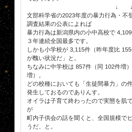
↓ ↓ 
文部科学省の2023年度の暴力行為・
調査結果の公表によれば
暴力行為は新潟県内の小中高校で 4,109
３年連続全国最多です。
しかも小学校が 3,115件（昨年度比 1
が醜い状況だ」と。
ちなみに中学校は 857件（同 102件増）
増）。
どの校種においても「生徒間暴力」の
発生しておるのでありんす。
オイラは子育て終わったので実態を肌
が
町内子供会の話を聞くと、全国規模で
うだ、と。