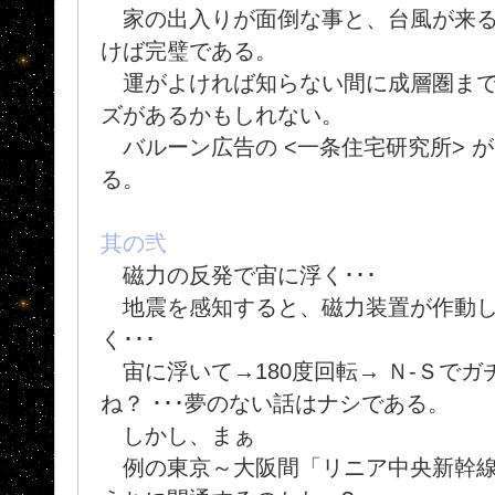
家の出入りが面倒な事と、台風が来る
けば完璧である。
運がよければ知らない間に成層圏まで
ズがあるかもしれない。
バルーン広告の <一条住宅研究所> 
る。
其の弐
磁力の反発で宙に浮く･･･
地震を感知すると、磁力装置が作動し
く･･･
宙に浮いて→180度回転→ Ｎ-Ｓで
ね？ ･･･夢のない話はナシである。
しかし、まぁ
例の東京～大阪間「リニア中央新幹線