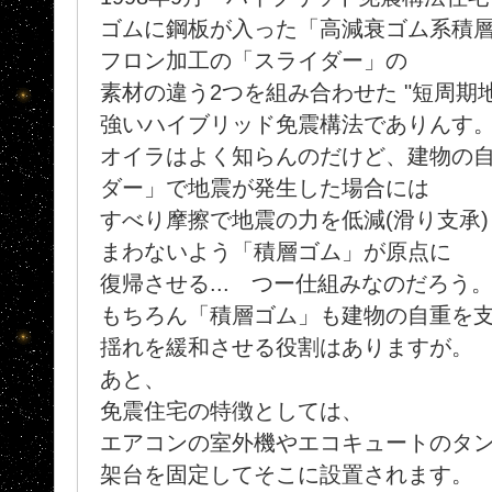
ゴムに鋼板が入った「高減衰ゴム系積層ゴム(B
フロン加工の「スライダー」の
素材の違う2つを組み合わせた "短周期地
強いハイブリッド免震構法でありんす
オイラはよく知らんのだけど、建物の
ダー」で地震が発生した場合には
すべり摩擦で地震の力を低減(滑り支承
まわないよう「積層ゴム」が原点に
復帰させる... つー仕組みなのだろう
もちろん「積層ゴム」も建物の自重を
揺れを緩和させる役割はありますが。
あと、
免震住宅の特徴としては、
エアコンの室外機やエコキュートのタ
架台を固定してそこに設置されます。