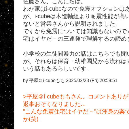
佐藤さん、こんにちは。
わが家はi-cubeなので免震オプション
が、i-cubeは木造軸組より耐震性能が
ないと営業さんから説明されました。
ですから免震については知識もないので
宅はイヤだ－の三連発で理解するの諦めました
小学校の生徒間暴力の話はこちらでも聞
が、それらは保育・幼稚園児から流れは
いう話もあるらしいです。
by 平屋＠i-cubeもも 2025/02/28 (Fri) 20:59:51
>平屋＠i-cubeももさん、コメントあ
返事おそくなりました...
"こんな免震住宅はイヤだ－"は渾身の案
か(笑)