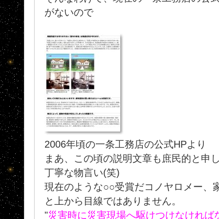
がないので
2006年頃の一条工務店の公式HPより
まあ、この頃の説明文章も庶民的と申
丁寧な物言い(笑)
現在のような○○受賞だコノヤロメー、
と上から目線ではありません。
"
災害時に災害現場へ駆けつけなければな