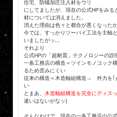
住宅、防蟻加圧注入材をウリ
にしてましたが、現在の公式HPをみる
材については消えました。
消えた理由は色々と都合が悪くなったか
今では、すっかりツーバイ工法を主軸
いましたがッ､､
それより
公式HPの「超耐震」テクノロジーの説
一条工務店の構造＝ツインモノコック構
るため歪みにくい
従来の構造＝木造軸組構造→ 外力を｢
い
とまあ、
木造軸組構造を完全にディス
違いはないがなッ)
そんなわけで、現在の一条工務店の公式