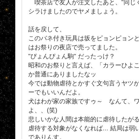
喫茶店で友人が注文したあと、"同じく
シラけましたのでヤメましょう。
話を戻して、
このバネ付き玩具は坂をピョンピョン
はお祭りの夜店で売ってました。
"ぴょんぴょん駒" だったっけ？
昭和のお祭りと言えば、「カラーひよ
か普通にありましたなッ
今では動物虐待とかすぐ文句言うヤツ
ーでもいいんだよ。
犬はわが家の家族ですゥ～ なんて、
よ、、(笑)
悲しいかな人間は本能的に虐待したがる生
虐待する対象がなくなれば... 結局は
でありんす。