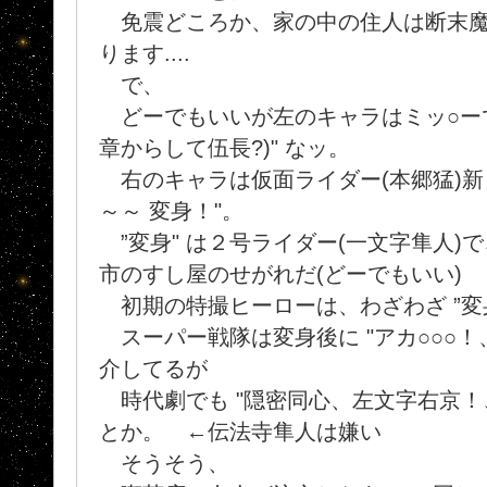
免震どころか、家の中の住人は断末魔
ります....
で、
どーでもいいが左のキャラはミッ○ーでは
章からして伍長?)" なッ。
右のキャラは仮面ライダー(本郷猛)新１
～～ 変身！"。
”変身" は２号ライダー(一文字隼人)
市のすし屋のせがれだ(どーでもいい)
初期の特撮ヒーローは、わざわざ ”変
スーパー戦隊は変身後に "アカ○○○！、ア
介してるが
時代劇でも "隠密同心、左文字右京！、
とか。 ←伝法寺隼人は嫌い
そうそう、