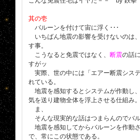
こんな免震住宅はイヤだ－－ by 鉄拳
其の壱
バルーンを付けて宙に浮く･･･
いちばん地震の影響を受けないのは、
す事。
こうなると免震ではなく、
断震
の話
すがッ
実際、世の中には「エアー断震システ
れている。
地震を感知するとシステムが作動し、
気を送り建物全体を浮上させる仕組み
ま、
そんな現実的な話はつまらんのでバルー
地震を感知してからバルーンを作動さ
で、常にこの状態である。