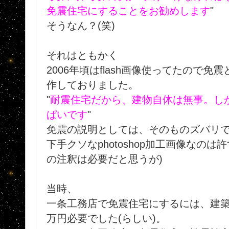
免震住宅にすることをお勧めします
"
そうなん？(笑)
それはともかく
2006年頃はflash画像使ってたので
作しておりました。
"
耐震住宅だから、建物自体は無事。し
ぱいです
"
免震の説明としては、そのものズバリ
下手クソなphotoshop加工画像なの
の注釈は必要だと思うが)
当時、
一条工務店で免震住宅にするには、建築
万円必要でした(らしい)。