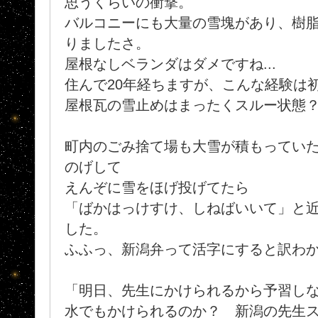
思うくらいの衝撃。
バルコニーにも大量の雪塊があり、樹
りましたさ。
屋根なしベランダはダメですね...
住んで20年経ちますが、こんな経験は
屋根瓦の雪止めはまったくスルー状態
町内のごみ捨て場も大雪が積もってい
のげして
えんぞに雪をほげ投げてたら
「ばかはっけすけ、しねばいいて」と
した。
ふふっ、新潟弁って活字にすると訳わか
「明日、先生にかけられるから予習しなき
水でもかけられるのか？ 新潟の先生