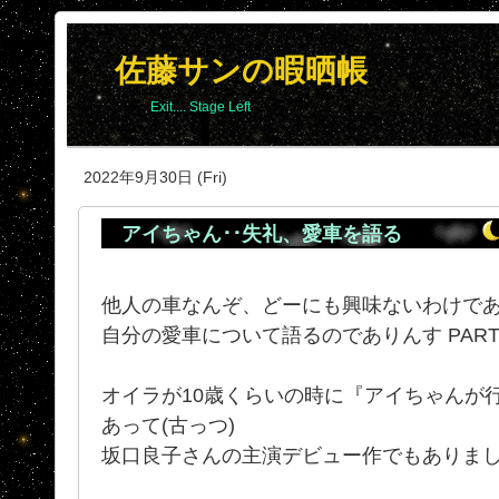
佐藤サンの暇晒帳
Exit.... Stage Left
2022年9月30日 (Fri)
アイちゃん･･失礼、愛車を語る
他人の車なんぞ、どーにも興味ないわけで
自分の愛車について語るのでありんす PAR
オイラが10歳くらいの時に『アイちゃんが
あって(古っつ)
坂口良子さんの主演デビュー作でもありま