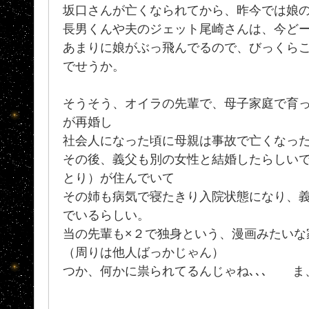
坂口さんが亡くなられてから、昨今では娘
長男くんや夫のジェット尾崎さんは、今ど
あまりに娘がぶっ飛んでるので、びっくら
でせうか。
そうそう、オイラの先輩で、母子家庭で育
が再婚し
社会人になった頃に母親は事故で亡くなっ
その後、義父も別の女性と結婚したらしい
とり）が住んでいて
その姉も病気で寝たきり入院状態になり、
でいるらしい。
当の先輩も×２で独身という、漫画みたいな
（周りは他人ばっかじゃん）
つか、何かに祟られてるんじゃね､､､ ま