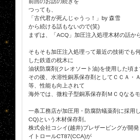
前回のお話の続きを
つっても、
「古代君が死んじゃうっ！」by 森雪
から続ける話もないので(笑)
まずは、「ACQ」加圧注入処理木材の話か
そもそも加圧注入処理って最近の技術でも何
した鉄道の枕木に
油状防腐剤(クレオソート油)を使用した頃
その後、水溶性銅系保存剤としてＣＣＡ・
等、性能も向上されて
海外では、微粒子型銅系保存剤ＭＣＱなる
一条工務店が加圧用・防腐防蟻薬剤に採用し
CQ)という木材保存剤。
株式会社コシイ(越井)プレザービングが開
イトロールCT87(CCA)が