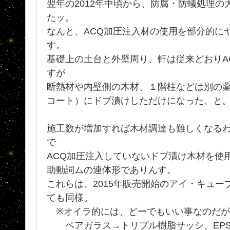
翌年の2012年中頃から、防腐・防蟻処理
たッ。
なんと、ACQ加圧注入材の使用を部分的に
す。
基礎上の土台と外壁周り、軒は従来どおりA
すが
断熱材や内壁側の木材、１階柱などは別の
コート）にドブ漬けしただけになった、と
施工数が増加すれば木材調達も難しくなる
で
ACQ加圧注入していないドブ漬け木材を使
助動詞ムの連体形でありんす。
これらは、2015年販売開始のアイ・キュー
ても同様。
※オイラ的には、どーでもいい事なのだが(笑)
ペアガラス→トリプル樹脂サッシ、EPS