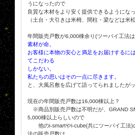
うになったので
良質な木材をより安く提供できるようになった
（土台・大引きは米栂、間柱・梁などは米
年間販売戸数が6,000棟余り(ツーバイ工法
素材が命。
お客様に本物の安心と満足をお届けするには
てこだわる
しかない。
私たちの思いはその一点に尽きます。
と、大風呂敷を広げて語ってられましたが
現在の年間販売戸数は16,000棟以上？
※商品別販売戸数は不明だが、GRAND SM
5,000棟以上らしいので
他のi-smartやi-cube(共にツーバイ
法の販売戸数は