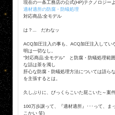
現在の一条工務店の公式(HP)テクノロジー
適材適所の防腐・防蟻処理
対応商品:全モデル
は？... だわなッ
ACQ加圧注入の事も、ACQ加圧注入して
明は一切なし。
"対応商品:全モデル" と防腐・防蟻処理範
な話は茶を濁し
肝心な防腐・防蟻処理方法については語ら
を主張するとは。
久しぶりに、びっくらこいた屁こいた～案
100万歩譲って、『適材適所』･･･って、
こかい 笑)