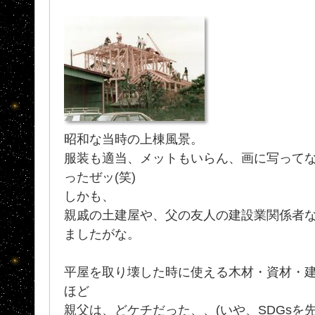
昭和な当時の上棟風景。
服装も適当、メットもいらん、画に写って
ったぜッ(笑)
しかも、
親戚の土建屋や、父の友人の建設業関係者
ましたがな。
平屋を取り壊した時に使える木材・資材・
ほど
親父は、どケチだった、、(いや、SDGsを