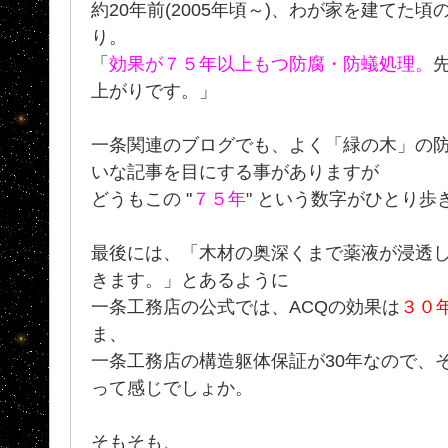
約20年前(2005年頃～)、わが家を建てた頃
り。
「
効果が７５年以上もつ防腐・防蟻処理。
上がりです。」
一条関連のブログでも、よく「緑の木」の防
いな記事を目にする事がありますが
どうもこの "
７５年
" という数字がひとり
最後には、「木材の奥深くまで薬液が浸透
きます。」とあるように
一条工務店の公式では、ACQの効果は
３０
ま、
一条工務店の構造躯体保証が30年なので、
って感じでしょか。
そもそも、