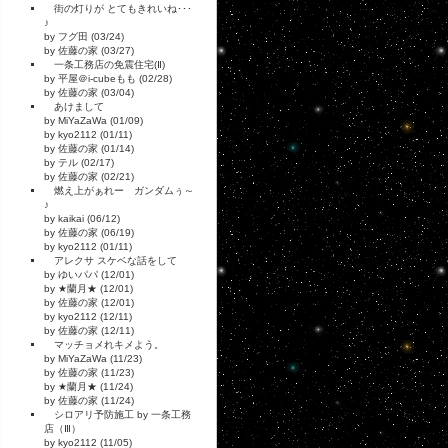
街の灯りが とてもきれいね･･･
♪
by フグ田 (03/24)
by 佐藤の家 (03/27)
一条工務店の免震住宅(Ⅱ)
by 平屋＠i-cubeもも (02/28)
by 佐藤の家 (03/04)
あけまして
by MiYaZaWa (01/09)
by kyo2112 (01/11)
by 佐藤の家 (01/14)
by テル (02/17)
by 佐藤の家 (02/21)
燃え上がぁれー ガンダムぅ～
♪
by kaikai (06/12)
by 佐藤の家 (06/19)
by kyo2112 (01/11)
アレクサ スケベな話をして
by ゆいパパ (12/01)
by ★蘭月★ (12/01)
by 佐藤の家 (12/01)
by kyo2112 (12/11)
by 佐藤の家 (12/11)
マッチョメれキメよう。
by MiYaZaWa (11/23)
by 佐藤の家 (11/23)
by ★蘭月★ (11/24)
by 佐藤の家 (11/24)
シロアリ予防施工 by 一条工務
店（Ⅲ）
by kyo2112 (11/05)