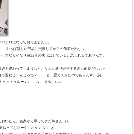
ボロボロになっておりましたッ。
.... やっぱ新しい部品に交換してからの作業だわなッ。
が、大なり小なり築22年の劣化はしていると思われるでありんす。
ＧＷも終わってしまうし～、なんか取り寄せするのも面倒だしぃ～
必要ねぇーんじゃね？･･･ と、思えてきたのでありんす。(笑)
ゥットゥルー ♪ 』 by まゆしぃ☆
ておいたら、実家から帰ってきた嫁さん曰く
テ貼っておけーや、ボケカス 」 と。