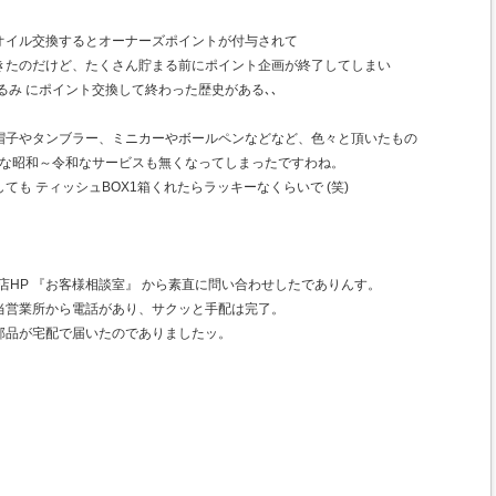
オイル交換するとオーナーズポイントが付与されて
きたのだけど、たくさん貯まる前にポイント企画が終了してしまい
るみ にポイント交換して終わった歴史がある､､
帽子やタンブラー、ミニカーやボールペンなどなど、色々と頂いたもの
んな昭和～令和なサービスも無くなってしまったですわね。
も ティッシュBOX1箱くれたらラッキーなくらいで (笑)
店HP 『お客様相談室』 から素直に問い合わせしたでありんす。
当営業所から電話があり、サクッと手配は完了。
部品が宅配で届いたのでありましたッ。