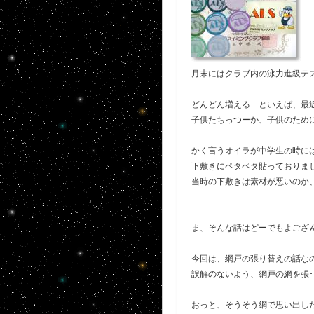
月末にはクラブ内の泳力進級テ
どんどん増える･･といえば、
子供たちっつーか、子供のために
かく言うオイラが中学生の時に
下敷きにペタペタ貼っておりまし
当時の下敷きは素材が悪いのか
ま、そんな話はどーでもよござ
今回は、網戸の張り替えの話な
誤解のないよう、網戸の網を張･り
おっと、そうそう網で思い出し