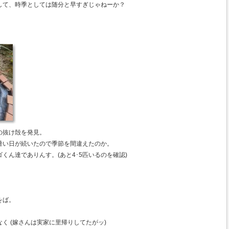
して、時季としては随分と早すぎじゃねーか？
の抜け殻を発見。
暑い日が続いたので季節を間違えたのか。
くん達でありんす。(あと4･5匹いるのを確認)
をば。
く (嫁さんは実家に里帰りしてたがッ)