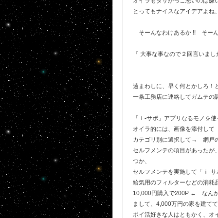
オイラもダサかっこ悪いのは嫌
とってもナイスなアイデアよね、
そーんなわけあるか !! そーん
『 大事な事なので２回言いまし
遠まわしに、早く何とかしろ！
一条工務店に連絡してガムテの調
「ｉ-サポ」アプリなるモノを使
オイラ的には、画像を添付して
カテゴリ別に選択して→ 網戸
セルフメンテの項目があったが
つか、
セルフメンテを実施して「ｉ-サポ
給気用のフィルターなどの消耗
10,000円購入で200P ← 
まして、4,000万円の家を建て
ポイ活好きな人はともかく、オ