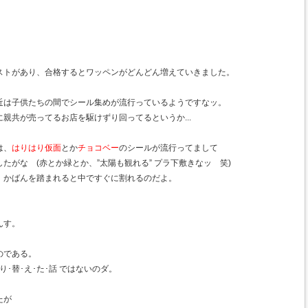
ストがあり、合格するとワッペンがどんどん増えていきました。
最近は子供たちの間でシール集めが流行っているようですなッ。
親共が売ってるお店を駆けずり回ってるというか...
は、
はりはり仮面
とか
チョコベー
のシールが流行ってまして
たがな (赤とか緑とか、”太陽も観れる” プラ下敷きなッ 笑)
、かばんを踏まれると中ですぐに割れるのだよ。
んす。
のである。
･替･え･た･話 ではないのダ。
たが