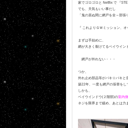
家でゴロゴロと Netflix で 『
でも、天気もいい事だし
「鬼の居ぬ間に網戸を全～部張
『 これよりＧＷミッション、オ
まずは手始めに、
網が大きく裂けてるベイウインドウ
網戸が外れない・・・
つか、
外れ止め部品等がバキ☆バキと
築22年、一度も網戸の張替を
しかも、
ベイウインドウ(２階部)の
室内
ネジを限界まで緩め、あとは力ま