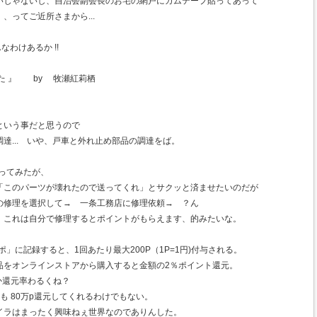
いじゃないし、自治会副会長のお宅の網戸にガムテープ貼ってあって
、ってご近所さまから...
なわけあるか !!
た 』 by 牧瀬紅莉栖
という事だと思うので
達... いや、戸車と外れ止め部品の調達をば。
ってみたが、
「このパーツが壊れたので送ってくれ」とサクッと済ませたいのだが
の修理を選択して→ 一条工務店に修理依頼→ ？ん
、これは自分で修理するとポイントがもらえます、的みたいな。
」に記録すると、1回あたり最大200P（1P=1円)付与される。
品をオンラインストアから購入すると金額の2％ポイント還元。
なんか還元率わるくね？
ても 80万p還元してくれるわけでもない。
イラはまったく興味ねぇ世界なのでありんした。