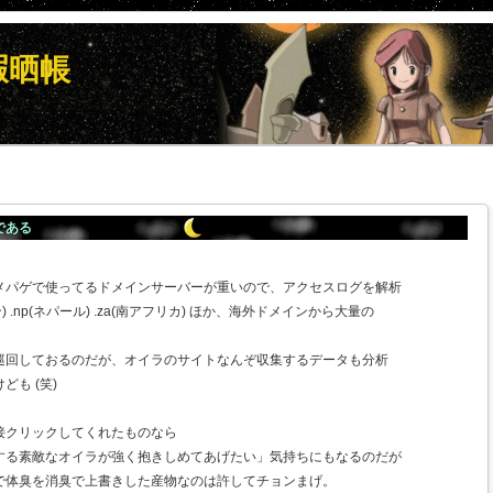
暇晒帳
である
メパゲで使ってるドメインサーバーが重いので、アクセスログを解析
) .np(ネパール) .za(南アフリカ) ほか、海外ドメインから大量の
巡回しておるのだが、オイラのサイトなんぞ収集するデータも分析
も (笑)
接クリックしてくれたものなら
する素敵なオイラが強く抱きしめてあげたい」気持ちにもなるのだが
で体臭を消臭で上書きした産物なのは許してチョンまげ。