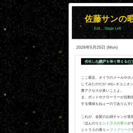
佐藤サンの
Exit.... Stage Left
2026年5月25日 (Mon)
劣化した網戸を張り替えるの
ここ最近、オイラのメールやホ
してみたのだが .re(レオユニオン
糞アクセスが多いことよ。
ま、ボットやクローラーが自動
する価値もねぇーのでありんすけど
これが、金髪のお姉チャンが直
「ほんのりと
シトラスの香り
が
シトラスの香り＝
ファブリーズ