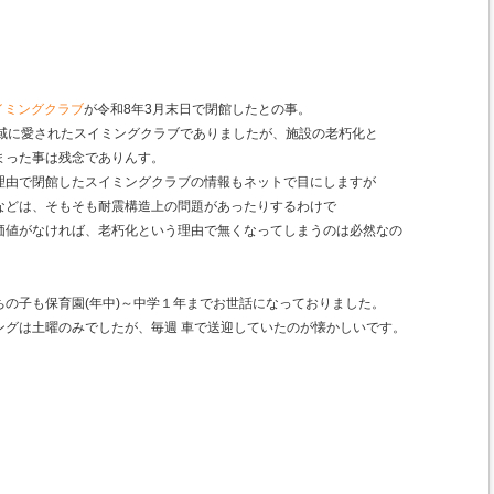
イミングクラブ
が令和8年3月末日で閉館したとの事。
地域に愛されたスイミングクラブでありましたが、施設の老朽化と
まった事は残念でありんす。
理由で閉館したスイミングクラブの情報もネットで目にしますが
などは、そもそも耐震構造上の問題があったりするわけで
価値がなければ、老朽化という理由で無くなってしまうのは必然なの
の子も保育園(年中)～中学１年までお世話になっておりました。
ングは土曜のみでしたが、毎週 車で送迎していたのが懐かしいです。