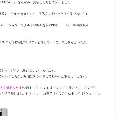
STEINS;GATE』 なんぞを一気観したりしておりました。
り替えてヤルぞぉぉ！」と、突然立ち上がったオイラでありんす。
ペレーション・スクルドの概要を説明する 』 by 鳳凰院凶真
(２階部)の網戸をサクッと外して～♪ と、取っ掛かかったが...
音を立てビクとも動かないのでありんす。
してないどころか反対側にスライドして動かした事もねーしなッ、
側から網戸を外す
作業は、思っていたよりデンジャラスでありんす(笑)
かせで外しましたけどね､､､ 反動でオイラごと落下しそうだったぜッ。