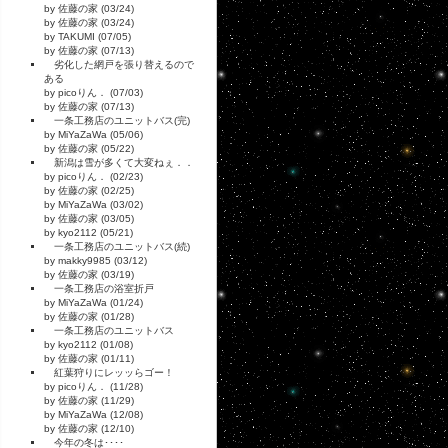
by 佐藤の家 (03/24)
by 佐藤の家 (03/24)
by TAKUMI (07/05)
by 佐藤の家 (07/13)
劣化した網戸を張り替えるので
ある
by picoりん． (07/03)
by 佐藤の家 (07/13)
一条工務店のユニットバス(完)
by MiYaZaWa (05/06)
by 佐藤の家 (05/22)
新潟は雪が多くて大変ねぇ．．
by picoりん． (02/23)
by 佐藤の家 (02/25)
by MiYaZaWa (03/02)
by 佐藤の家 (03/05)
by kyo2112 (05/21)
一条工務店のユニットバス(続)
by makky9985 (03/12)
by 佐藤の家 (03/19)
一条工務店の浴室折戸
by MiYaZaWa (01/24)
by 佐藤の家 (01/28)
一条工務店のユニットバス
by kyo2112 (01/08)
by 佐藤の家 (01/11)
紅葉狩りにレッッらゴー！
by picoりん． (11/28)
by 佐藤の家 (11/29)
by MiYaZaWa (12/08)
by 佐藤の家 (12/10)
今年の冬は････