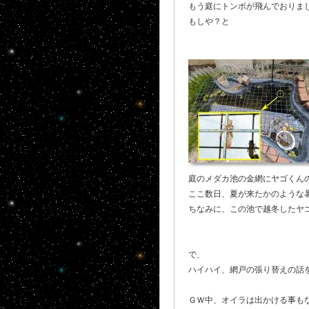
もう庭にトンボが飛んでおりま
もしや？と
庭のメダカ池の金網にヤゴくん
ここ数日、夏が来たかのような
ちなみに、この池で越冬したヤゴ
で、
ハイハイ、網戸の張り替えの話
ＧＷ中、オイラは出かける事もな