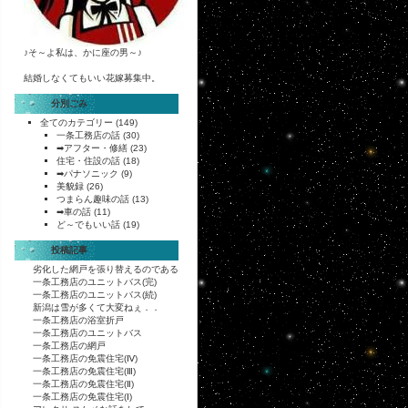
♪そ～よ私は、かに座の男～♪
結婚しなくてもいい花嫁募集中。
分別ごみ
全てのカテゴリー
(149)
一条工務店の話
(30)
➡アフター・修繕
(23)
住宅・住設の話
(18)
➡パナソニック
(9)
美貌録
(26)
つまらん趣味の話
(13)
➡車の話
(11)
ど～でもいい話
(19)
投稿記事
劣化した網戸を張り替えるのである
一条工務店のユニットバス(完)
一条工務店のユニットバス(続)
新潟は雪が多くて大変ねぇ．．
一条工務店の浴室折戸
一条工務店のユニットバス
一条工務店の網戸
一条工務店の免震住宅(Ⅳ)
一条工務店の免震住宅(Ⅲ)
一条工務店の免震住宅(Ⅱ)
一条工務店の免震住宅(Ⅰ)