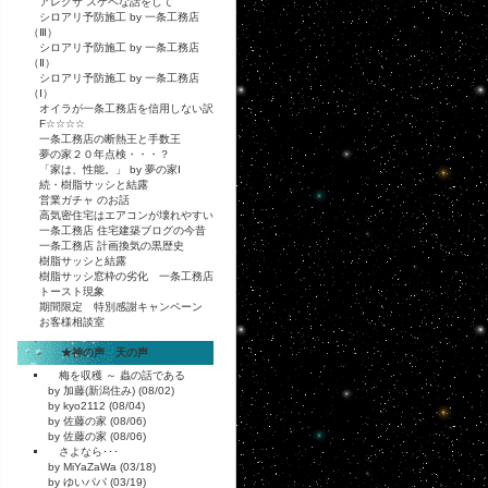
アレクサ スケベな話をして
シロアリ予防施工 by 一条工務店
（Ⅲ）
シロアリ予防施工 by 一条工務店
（Ⅱ）
シロアリ予防施工 by 一条工務店
（Ⅰ）
オイラが一条工務店を信用しない訳
F☆☆☆☆
一条工務店の断熱王と手数王
夢の家２０年点検・・・？
「家は、性能。」 by 夢の家Ⅰ
続・樹脂サッシと結露
営業ガチャ のお話
高気密住宅はエアコンが壊れやすい
一条工務店 住宅建築ブログの今昔
一条工務店 計画換気の黒歴史
樹脂サッシと結露
樹脂サッシ窓枠の劣化 一条工務店
トースト現象
期間限定 特別感謝キャンペーン
お客様相談室
★神の声 天の声
梅を収穫 ～ 蟲の話である
by 加藤(新潟住み) (08/02)
by kyo2112 (08/04)
by 佐藤の家 (08/06)
by 佐藤の家 (08/06)
さよなら･･･
by MiYaZaWa (03/18)
by ゆいパパ (03/19)