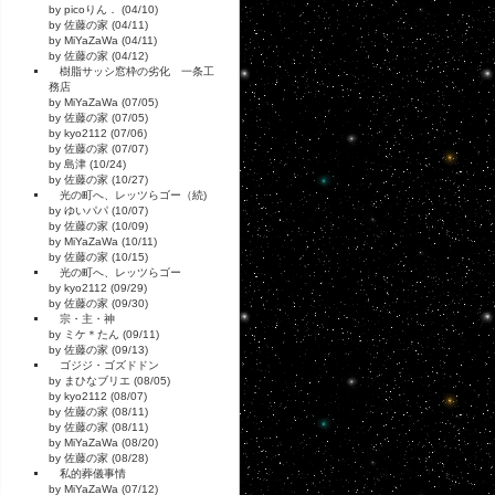
by picoりん． (04/10)
by 佐藤の家 (04/11)
by MiYaZaWa (04/11)
by 佐藤の家 (04/12)
樹脂サッシ窓枠の劣化 一条工
務店
by MiYaZaWa (07/05)
by 佐藤の家 (07/05)
by kyo2112 (07/06)
by 佐藤の家 (07/07)
by 島津 (10/24)
by 佐藤の家 (10/27)
光の町へ、レッツらゴー（続)
by ゆいパパ (10/07)
by 佐藤の家 (10/09)
by MiYaZaWa (10/11)
by 佐藤の家 (10/15)
光の町へ、レッツらゴー
by kyo2112 (09/29)
by 佐藤の家 (09/30)
宗・主・神
by ミケ＊たん (09/11)
by 佐藤の家 (09/13)
ゴジジ・ゴズドドン
by まひなブリエ (08/05)
by kyo2112 (08/07)
by 佐藤の家 (08/11)
by 佐藤の家 (08/11)
by MiYaZaWa (08/20)
by 佐藤の家 (08/28)
私的葬儀事情
by MiYaZaWa (07/12)