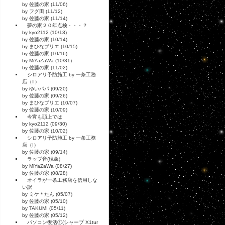
by 佐藤の家 (11/06)
by フグ田 (11/12)
by 佐藤の家 (11/14)
夢の家２０年点検・・・？
by kyo2112 (10/13)
by 佐藤の家 (10/14)
by まひなブリエ (10/15)
by 佐藤の家 (10/16)
by MiYaZaWa (10/31)
by 佐藤の家 (11/02)
シロアリ予防施工 by 一条工務
店（Ⅱ）
by ゆいパパ (09/20)
by 佐藤の家 (09/26)
by まひなブリエ (10/07)
by 佐藤の家 (10/09)
今宵も頭上では
by kyo2112 (09/30)
by 佐藤の家 (10/02)
シロアリ予防施工 by 一条工務
店（Ⅰ）
by 佐藤の家 (09/14)
ラップ音(現象)
by MiYaZaWa (08/27)
by 佐藤の家 (08/28)
オイラが一条工務店を信用しな
い訳
by ミケ＊たん (05/07)
by 佐藤の家 (05/10)
by TAKUMI (05/11)
by 佐藤の家 (05/12)
パソコン復活①(シャープ X1tur