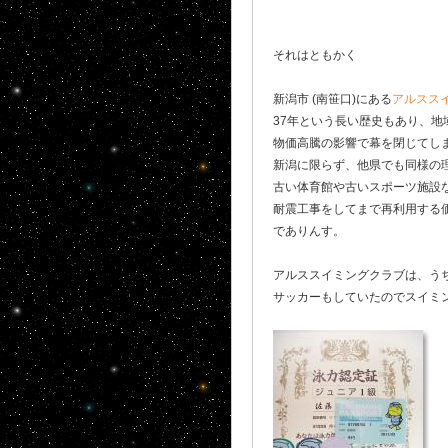
それはともかく
新潟市 (南笹口)にある
アルスス
37年という長い歴史もあり、
物価高騰の影響で幕を閉じてし
新潟に限らず、他県でも同様の
古い体育館や古いスポーツ施設
耐震工事をしてまで再利用する
でありんす。
アルススイミングクラブは、うち
サッカーもしていたのでスイミ