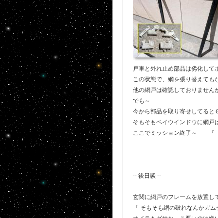
戸車と外れ止め部品は劣化して
この状態で、網を張り替えてもな
他の網戸は確認しておりません
でも～
今から部品を取り寄せしてると
そもそもベイウインドウに網戸は
ここでミッション終了～ 『 ト
-- 後日談 --
玄関に網戸のフレームを放置し
「 そもそも網の破れなんかガム