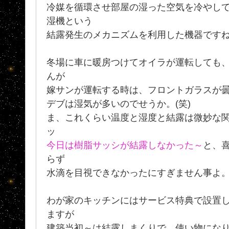
冷媒を循環させ部屋の湿った空気を冷やし
湿機という
結露発生のメカニズムを利用した機器ですね
冬場に車に暖房つけてオイラが運転しても
んが
嫁サンが運転する時は、フロントガラスが曇り
デブは湿気が多いのでせうか。(笑)
ま、これくらい温度と湿度と結露は微妙な
ッ
今日は樹脂サッシが結露しなかった～
と、
らず
水滴を目視できなかったにすぎません事よ
わが家のキッチンにはサービス特典で設置し
ますが
建築当初～は結露しまくりで、使い物にな