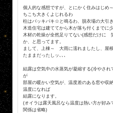
個人的な感想ですが、とにかく住みはじめ～
ちこち大きくよじれるわ
柱はバッキバキ☆と鳴るわ、脱衣場の大引きは
木造住宅は建ててから木が落ち付くまでに
木材の乾燥が全然足りてない(感想だけに 
か、と思ってます。
まして、上棟～ 大雨に濡れましたし、屋
たままだったしッ､､､
結露は空気中の水蒸気が凝縮する(冷やされ
が
部屋の暖かい空気が、温度差のある窓や収
温度になれば
結露になります。
(オイラは露天風呂なら温度は熱い方が好み
関係は省略)