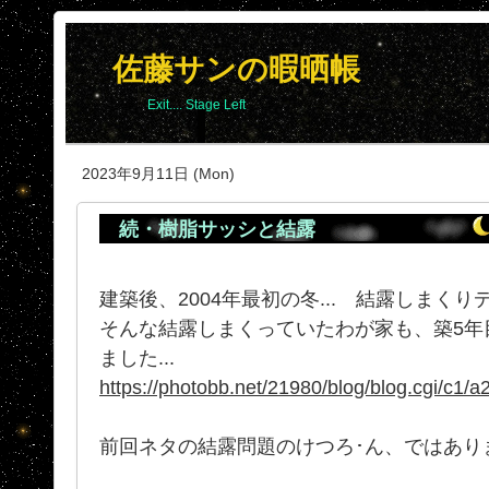
佐藤サンの暇晒帳
Exit.... Stage Left
2023年9月11日 (Mon)
続・樹脂サッシと結露
建築後、2004年最初の冬... 結露しまくり
そんな結露しまくっていたわが家も、築5年
ました...
https://photobb.net/21980/blog/blog.cgi/c1/
前回ネタの結露問題のけつろ･ん、ではあり