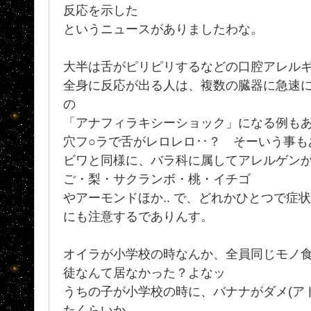
反応を示した
というニュースがありましたわな。
大半は舌がピリピリするなどの口腔アレル
全身に反応が出る人は、複数の臓器に急速
の
「アナフィラキシーショック」になる例も
穴フ○ラで舌がレロレロ･･？ そーいう事も
ビワと同様に、バラ科に属してアレルゲン
ご・梨・サクランボ・桃・イチゴ
やアーモンドほか.. で、どれかひとつで症
にも注意するでありんす。
オイラが小学校の時なんか、全員同じモノ
徒なんて居なかった？よなッ
うちの子が小学校の時に、バナナがダメ(ア
たくらいか。