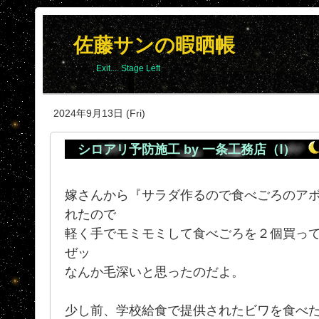
佐藤サンの暇晒帳
Exit.... Stage Left
2024年9月13日 (Fri)
シロアリ予防施工 by 一条工務店（Ⅰ）
嫁さんから『サラダ作るので食べごろのア
れたので
軽く手でモミモミして食べごろを２個買って
ぜッ
なんか毛深いと思ったのだよ。
少し前、学校給食で提供されたビワを食べた