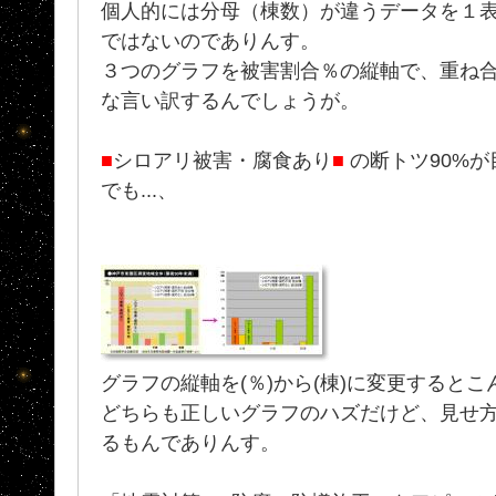
個人的には分母（棟数）が違うデータを１
ではないのでありんす。
３つのグラフを被害割合％の縦軸で、重ね
な言い訳するんでしょうが。
■
シロアリ被害・腐食あり
■
の断トツ90%が
でも...、
グラフの縦軸を(％)から(棟)に変更するとこ
どちらも正しいグラフのハズだけど、見せ
るもんでありんす。