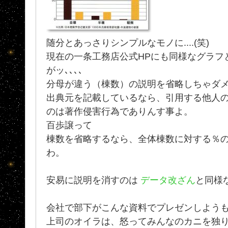
随分とあっさりシンプルなモノに....(笑)
現在の一条工務店公式HPにも同様なグラフ
がッ､､､､
分母が違う（棟数）の説明を省略しちゃダ
出典元を記載しているなら、引用する他人
のは著作侵害行為でありんす事よ。
百歩譲って
棟数を省略するなら、全体棟数に対する％
わ。
安易に説明を消すのは
データ改ざん
と同様
会社で部下がこんな資料でプレゼンしよう
上司のオイラは、怒ってみんなのカニを独