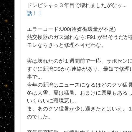
ドンピシャ☆３年目で壊れましたがなッ...
話！！
エラーコード:U00(冷媒循環量が不足)
熱交換器のガス漏れなら:F91 が出そうだが
モレならきっと修理不可だわな。
実は壊れたのが１週間前で一応、サポセン
すぐに新潟CSから連絡があり、最短で修理
事で...
今年の新潟はニュースになるほどのクソ猛
冬は大雪、夏は猛暑、おまけに原発もあるし
いくらいに環境悪し。
ま、あのクソ猛暑が少し過ぎたとはいえ、
のでした。