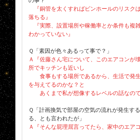
の事？
『銅管を太くすればピンホールのリスクは
落ちる』
『実際、設置場所や稼働率とか条件も複雑
わかっていない』
Ｑ「素因が色々あるって事で？」
Ａ『佐藤さん宅について、このエアコンが
所でキッチンも近いし
食事もする場所であるから、生活で発生
を与えてるのかな？と
あくまで私が想像するレベルの話なので
Ｑ「計画換気で部屋の空気の流れが発生す
る、とも言われたが」
Ａ『そんな屁理屈言ってたら、家中のエア