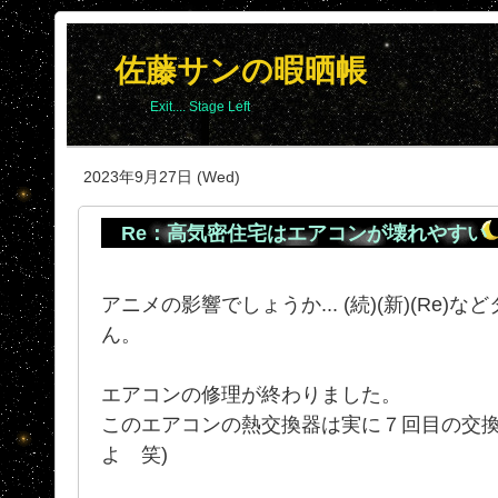
佐藤サンの暇晒帳
Exit.... Stage Left
2023年9月27日 (Wed)
Re：高気密住宅はエアコンが壊れやすい
アニメの影響でしょうか... (続)(新)(Re
ん。
エアコンの修理が終わりました。
このエアコンの熱交換器は実に７回目の交換
よ 笑)