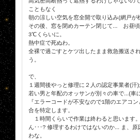
高気密高断熱って遮熱するわけじゃないの
こともなく
朝の涼しい空気を窓全開で取り込み(網戸が標
その後、窓を閉めカーテン閉じて... お昼頃
3℃くらいに。
熱中症で死ぬわ。
全裸で過ごすとケツ出したまま救急搬送さ
う。
で、
１週間後やっと修理に２人の認定事業者(汗
若い男と年配のオッサンが別々の車で...(車に
『エラーコードが不安なので1階のエアコン
合を特定します。
１時間くらいで作業は終わると思います
ん･･･? 修理するわけではないのか... ま
わな。