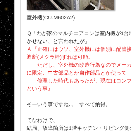
室外機(CU-M602A2)
Ｑ「わが家のマルチエアコンは室内機が1台
かせない、と言われたが」
Ａ『正確にはウソ、室外機には個別に配管
遮断(メクラ栓)すれば可能。
ただし、室外機の改造行為なのでメーカ
に限定、中古部品とか自作部品とか使って
修理した時代もあったが、現在はコンプ
という事』
そーいう事ですね､､ すべて納得。
てなわけで、
結局、故障箇所は1階キッチン・リビング側