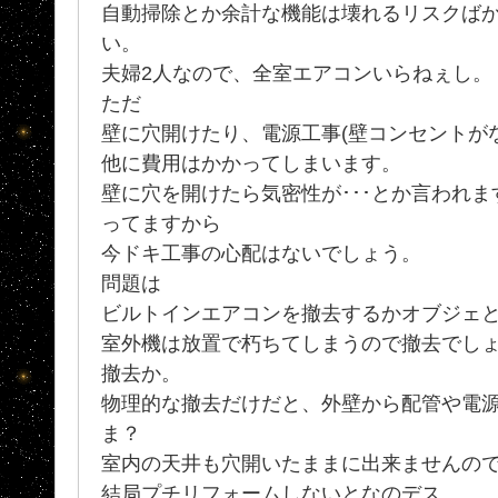
自動掃除とか余計な機能は壊れるリスクば
い。
夫婦2人なので、全室エアコンいらねぇし。
ただ
壁に穴開けたり、電源工事(壁コンセントが
他に費用はかかってしまいます。
壁に穴を開けたら気密性が･･･とか言われ
ってますから
今ドキ工事の心配はないでしょう。
問題は
ビルトインエアコンを撤去するかオブジェと
室外機は放置で朽ちてしまうので撤去でし
撤去か。
物理的な撤去だけだと、外壁から配管や電
ま？
室内の天井も穴開いたままに出来ませんので
結局プチリフォームしないとなのデス。