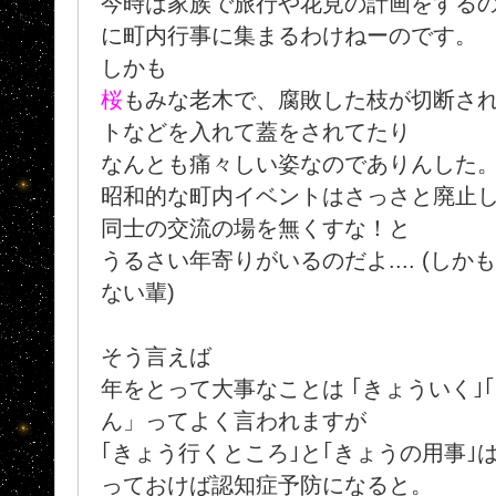
今時は家族で旅行や花見の計画をする
に町内行事に集まるわけねーのです。
しかも
桜
もみな老木で、腐敗した枝が切断さ
トなどを入れて蓋をされてたり
なんとも痛々しい姿なのでありんした
昭和的な町内イベントはさっさと廃止
同士の交流の場を無くすな！と
うるさい年寄りがいるのだよ.... (し
ない輩)
そう言えば
年をとって大事なことは ｢きょういく｣
ん」ってよく言われますが
｢きょう行くところ｣と｢きょうの用事｣
っておけば認知症予防になると。