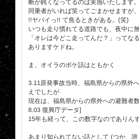
断が鈍くなってるのは実感いたします
同乗者がいれば笑ってごまかせますが
!!ヤバイっ!! て焦るときがある。(笑)
いつも走り慣れてる道路でも、夜中に無
「オレは今どこ走ってんだ？」ってな
ありますケドね。
ま、オイラのボケ話はともかく
3.11原発事故当時、福島県からの県外への
えでしたが
現在は、福島県からの県外への避難者数は 1
8.03 復興庁データ]
15年も経って、この数字なのでありん
あまり知られてない話として (つか、誰