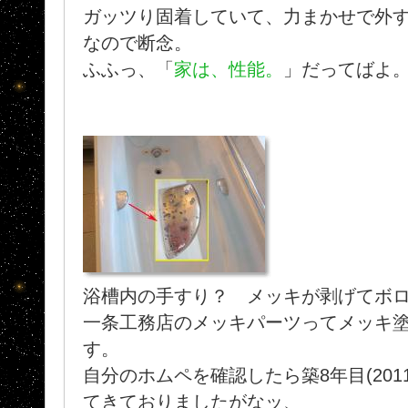
ガッツり固着していて、力まかせで外
なので断念。
ふふっ、「
家は、性能。
」だってばよ
浴槽内の手すり？ メッキが剥げてボ
一条工務店のメッキパーツってメッキ
す。
自分のホムペを確認したら築8年目(201
てきておりましたがなッ、