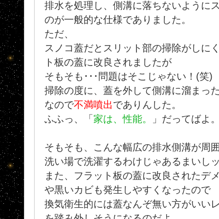
排水を処理し、側溝に落ちないように
のが一般的な仕様でありました。
ただ、
スノコ蓋だとスリット部の掃除がしに
ト板の蓋に改良されましたが
そもそも･･･問題はそこじゃない！(笑)
掃除の度に、蓋を外して側溝に溜まっ
なので
不満噴出
でありんした。
ふふっ、「
家は、性能。
」だってばよ
そもそも、こんな幅広の排水側溝が周
洗い場で洗濯するわけじゃあるまいしッ..
また、フラット板の蓋に改良されたデ
や黒いカビも発生しやすくなったので
換気衛生的には蓋なんぞ無い方がいい
を踏み外しそうになるのだよ...