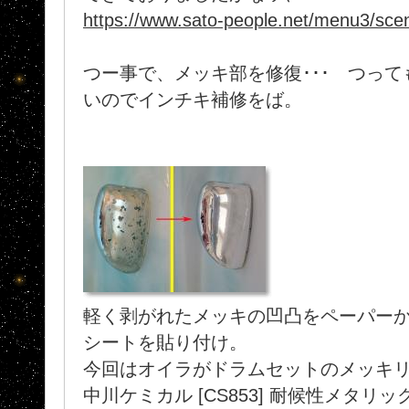
https://www.sato-people.net/menu3/sc
つー事で、メッキ部を修復･･･ つっ
いのでインチキ補修をば。
軽く剥がれたメッキの凹凸をペーパー
シートを貼り付け。
今回はオイラがドラムセットのメッキ
中川ケミカル [CS853] 耐候性メタ