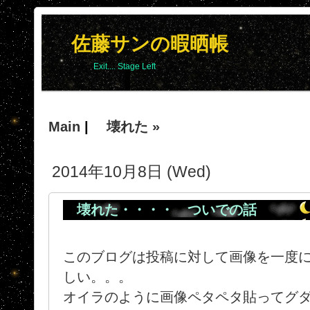
佐藤サンの暇晒帳
Exit.... Stage Left
Main
|
壊れた »
2014年10月8日 (Wed)
壊れた・・・・ ついでの話
このブログは投稿に対して画像を一度
しい。。。
オイラのように画像ペタペタ貼ってグ