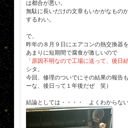
は都合が悪い。
無駄に長いだけの文章もいかがなもの
するわい。
で、
昨年の８月９日にエアコンの熱交換器
あまりに短期間で腐食が激しいので
「原因不明なので工場に送って、後日
シタ。
今回、修理のついでにその結果の報告
ーな、後日って１年後だぜ 笑）
結論としては・・・・ よくわからな