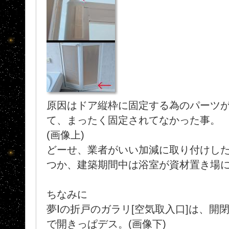
原因はドア縦枠に固定する為のパーツ
て、まったく固定されてなかった事。
(画像上)
どーせ、業者がいい加減に取り付けし
つか、建築期間中は浴室が資材置き場にも
ちなみに
夢Ⅰの折戸のガラリ[空気取入口]は、開
で開きっぱデス。(画像下)