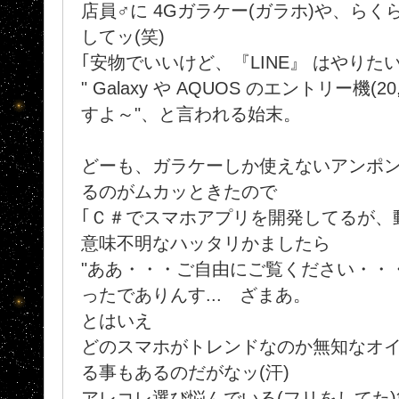
店員♂に 4Gガラケー(ガラホ)や、ら
してッ(笑)
｢安物でいいけど、『LINE』 はやりたい.
" Galaxy や AQUOS のエントリー機(
すよ～"、と言われる始末。
どーも、ガラケーしか使えないアンポ
るのがムカッときたので
｢Ｃ＃でスマホアプリを開発してるが、
意味不明なハッタリかましたら
"ああ・・・ご自由にご覧ください・・
ったでありんす... ざまあ。
とはいえ
どのスマホがトレンドなのか無知なオ
る事もあるのだがなッ(汗)
アレコレ選び悩んでいる(フリをしてた)