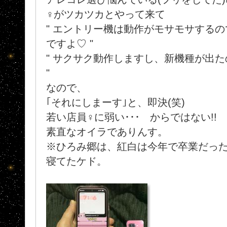
♀がツカツカとやって来て
" エントリー機は動作がモサモサする
ですよ♡ "
" サクサク動作しますし、新機種が出
"
なので、
｢それにしまーす｣と、即決(笑)
若い店員♀に弱い･･･ からではない!!
素直なオイラでありんす。
※ひろみ郷は、紅白は今年で卒業だった
寝てたケド。