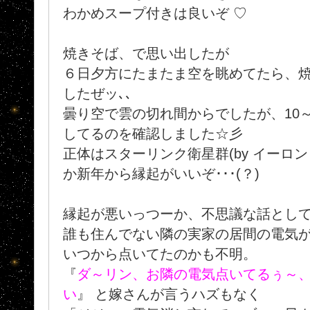
わかめスープ付きは良いぞ ♡
焼きそば、で思い出したが
６日夕方にたまたま空を眺めてたら、
したぜッ､､
曇り空で雲の切れ間からでしたが、10
してるのを確認しました☆彡
正体はスターリンク衛星群(by イーロ
か新年から縁起がいいぞ･･･(？)
縁起が悪いっつーか、不思議な話とし
誰も住んでない隣の実家の居間の電気が
いつから点いてたのかも不明。
『
ダ～リン、お隣の電気点いてるぅ～
い
』 と嫁さんが言うハズもなく