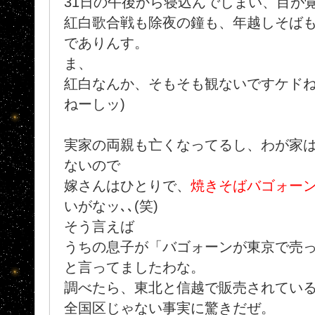
31日の午後から寝込んでしまい、目が
紅白歌合戦も除夜の鐘も、年越しそば
でありんす。
ま、
紅白なんか、そもそも観ないですケドね..
ねーしッ)
実家の両親も亡くなってるし、わが家
ないので
嫁さんはひとりで、
焼きそばバゴォー
いがなッ､､(笑)
そう言えば
うちの息子が「バゴォーンが東京で売
と言ってましたわな。
調べたら、東北と信越で販売されている
全国区じゃない事実に驚きだぜ。