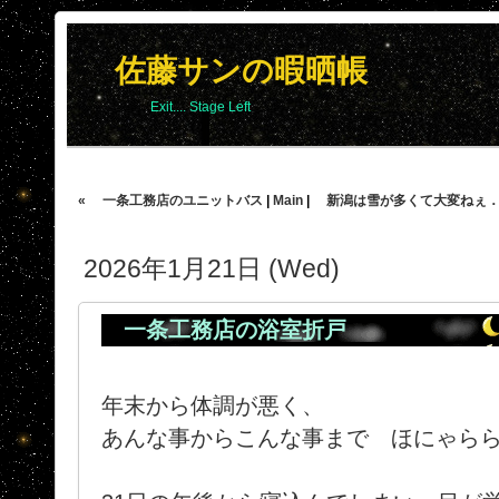
佐藤サンの暇晒帳
Exit.... Stage Left
« 一条工務店のユニットバス
|
Main
|
新潟は雪が多くて大変ねぇ．．
2026年1月21日 (Wed)
一条工務店の浴室折戸
年末から体調が悪く、
あんな事からこんな事まで ほにゃらら・