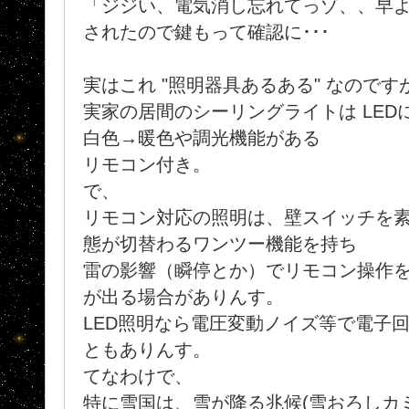
「ジジい、電気消し忘れてっゾ、、早よ消
されたので鍵もって確認に･･･
実はこれ "照明器具あるある" なのですが
実家の居間のシーリングライトは LE
白色→暖色や調光機能がある
リモコン付き。
で、
リモコン対応の照明は、壁スイッチを素早
態が切替わるワンツー機能を持ち
雷の影響（瞬停とか）でリモコン操作を 
が出る場合がありんす。
LED照明なら電圧変動ノイズ等で電子
ともありんす。
てなわけで、
特に雪国は、雪が降る兆候(雪おろしカ