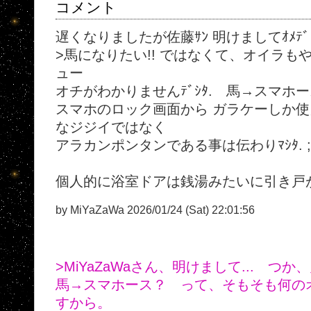
コメント
遅くなりましたが佐藤ｻﾝ 明けましてｵﾒﾃﾞﾄｳ
>馬になりたい!! ではなくて、オイラも
ュー
オチがわかりませんﾃﾞｼﾀ. 馬→スマホース
スマホのロック画面から ガラケーしか
なジジイではなく
アラカンポンタンである事は伝わりﾏｼﾀ. ;-
個人的に浴室ドアは銭湯みたいに引き戸が
by MiYaZaWa 2026/01/24 (Sat) 22:01:56
>MiYaZaWaさん、明けまして... つ
馬→スマホース？ って、そもそも何の
すから。