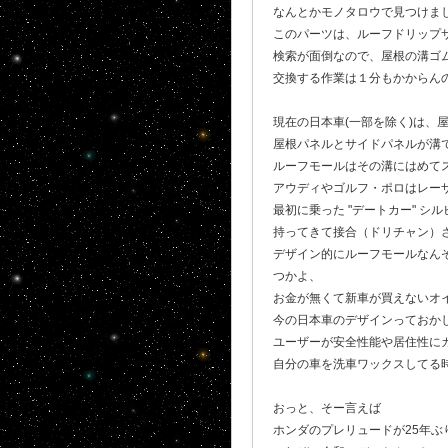
なんとかモノタロウで見つけま
このパーツは、ルーフドリップ
検索が面倒なので、屋根の溝ゴ
交換する作業は１分もかからんの
現在の日本車(一部を除く)は、
屋根パネルとサイドパネルが溝
ルーフモールはその溝にはめて
アウディやゴルフ・ポロはレー
最初に乗った "デートカー" 
持ってきて接合（ドリチャン）
デザイン的にルーフモールなん
つかよ、
お金が無くて新車が買えないオ
今の日本車のデザインっておか
ユーザーが安全性能や居住性に
自分の車を洗車ワックスしてる
おっと、そー言えば
ホンダのプレリュードが25年ぶ