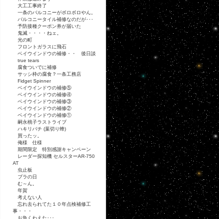
大工工事終了
一条のバルコニーがボロボロやん。
バルコニータイル補修なのだが･･･
予防接種クーポン券が届いた
鬼滅・・・・ねェ。
光の町
フロントガラスに飛石
ベイウインドウの補修・・ 後日談
true tears
腐食ついでに補修
サッシ枠の腐食？一条工務店
Fidget Spinner
ベイウインドウの補修⑤
ベイウインドウの補修④
ベイウインドウの補修③
ベイウインドウの補修②
ベイウインドウの補修①
嗣永桃子ラストライブ
ハキリバチ (葉切り蜂)
買ったッ。
俺様 仕様
期間限定 特別感謝キャンペーン
レーダー探知機 セルスターAR-750
AT
虫止板
ブラの日
む～ん。
年賀
考えない人
忘れ去られてた１０年点検補修工
事・・・
お魚くわえた･･･