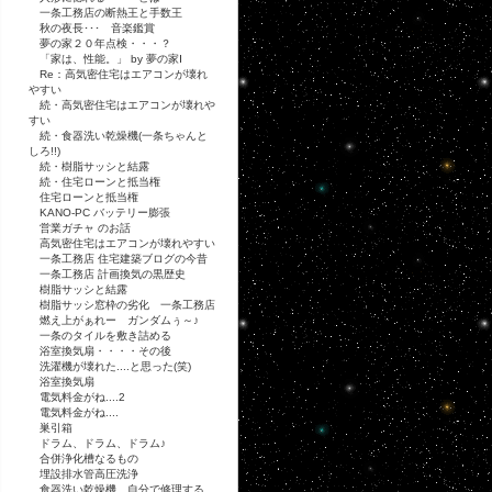
一条工務店の断熱王と手数王
秋の夜長･･･ 音楽鑑賞
夢の家２０年点検・・・？
「家は、性能。」 by 夢の家Ⅰ
Re：高気密住宅はエアコンが壊れ
やすい
続・高気密住宅はエアコンが壊れや
すい
続・食器洗い乾燥機(一条ちゃんと
しろ!!)
続・樹脂サッシと結露
続・住宅ローンと抵当権
住宅ローンと抵当権
KANO-PC バッテリー膨張
営業ガチャ のお話
高気密住宅はエアコンが壊れやすい
一条工務店 住宅建築ブログの今昔
一条工務店 計画換気の黒歴史
樹脂サッシと結露
樹脂サッシ窓枠の劣化 一条工務店
燃え上がぁれー ガンダムぅ～♪
一条のタイルを敷き詰める
浴室換気扇・・・・その後
洗濯機が壊れた....と思った(笑)
浴室換気扇
電気料金がね....2
電気料金がね....
巣引箱
ドラム、ドラム、ドラム♪
合併浄化槽なるもの
埋設排水管高圧洗浄
食器洗い乾燥機 自分で修理する