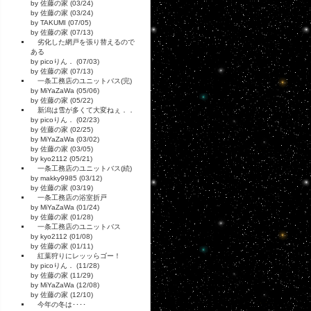
by 佐藤の家 (03/24)
by 佐藤の家 (03/24)
by TAKUMI (07/05)
by 佐藤の家 (07/13)
劣化した網戸を張り替えるので
ある
by picoりん． (07/03)
by 佐藤の家 (07/13)
一条工務店のユニットバス(完)
by MiYaZaWa (05/06)
by 佐藤の家 (05/22)
新潟は雪が多くて大変ねぇ．．
by picoりん． (02/23)
by 佐藤の家 (02/25)
by MiYaZaWa (03/02)
by 佐藤の家 (03/05)
by kyo2112 (05/21)
一条工務店のユニットバス(続)
by makky9985 (03/12)
by 佐藤の家 (03/19)
一条工務店の浴室折戸
by MiYaZaWa (01/24)
by 佐藤の家 (01/28)
一条工務店のユニットバス
by kyo2112 (01/08)
by 佐藤の家 (01/11)
紅葉狩りにレッッらゴー！
by picoりん． (11/28)
by 佐藤の家 (11/29)
by MiYaZaWa (12/08)
by 佐藤の家 (12/10)
今年の冬は････