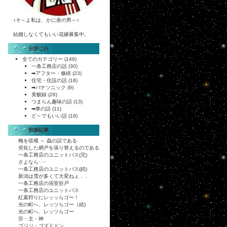
♪そ～よ私は、かに座の男～♪
結婚しなくてもいい花嫁募集中。
分別ごみ
全てのカテゴリー
(149)
一条工務店の話
(30)
➡アフター・修繕
(23)
住宅・住設の話
(18)
➡パナソニック
(9)
美貌録
(26)
つまらん趣味の話
(13)
➡車の話
(11)
ど～でもいい話
(19)
投稿記事
梅を収穫 ～ 蟲の話である
劣化した網戸を張り替えるのである
一条工務店のユニットバス(完)
さよなら･･･
一条工務店のユニットバス(続)
新潟は雪が多くて大変ねぇ．．
一条工務店の浴室折戸
一条工務店のユニットバス
紅葉狩りにレッッらゴー！
光の町へ、レッツらゴー（続)
光の町へ、レッツらゴー
宗・主・神
ゴジジ・ゴズドドン