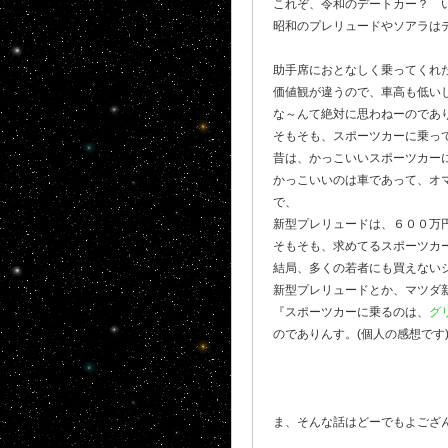
これぞ、令和のデートカー？ 
昭和のプレリュードやソアラは
助手席におとなしく乗ってくれ
価値観が違うので、車高も低い
な～んて絶対に思わねーのであり
そもそも、スポーツカーに乗っ
昔は、かっこいいスポーツカー
かっこいいのは車であって、オマ
で、
新型プレリュードは、６００万円
そもそも、求めてるスポーツカ
結局、多くの若者にも買えない
新型プレリュードとか、マツダ
『スポーツカーに乗るのは、
グ
のでありんす。(個人の感想です
ま、そんな話はどーでもよござ