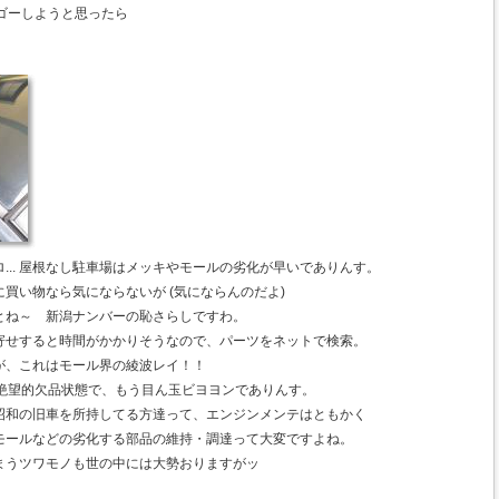
らゴーしようと思ったら
... 屋根なし駐車場はメッキやモールの劣化が早いでありんす。
買い物なら気にならないが (気にならんのだよ)
とね～ 新潟ナンバーの恥さらしですわ。
寄せすると時間がかかりそうなので、パーツをネットで検索。
が、これはモール界の綾波レイ！！
に絶望的欠品状態で、もう目ん玉ビヨヨンでありんす。
昭和の旧車を所持してる方達って、エンジンメンテはともかく
モールなどの劣化する部品の維持・調達って大変ですよね。
まうツワモノも世の中には大勢おりますがッ