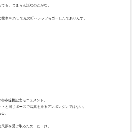
つっても、つまらん話なのだがな。
愛車MOVE で光の町へレッツらゴーしたでありんす。
姉妹都市提携記念モニュメント。
ントと同じポーズで写真を撮るアンポンタンではない。
ある。
住民票を受け取るため・だ・け。