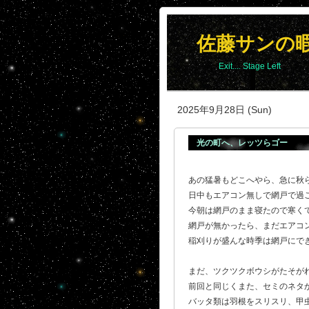
佐藤サンの
Exit.... Stage Left
2025年9月28日 (Sun)
光の町へ、レッツらゴー
あの猛暑もどこへやら、急に秋
日中もエアコン無しで網戸で過
今朝は網戸のまま寝たので寒く
網戸が無かったら、まだエアコ
稲刈りが盛んな時季は網戸にで
まだ、ツクツクボウシがたそが
前回と同じくまた、セミのネタか
バッタ類は羽根をスリスリ、甲虫