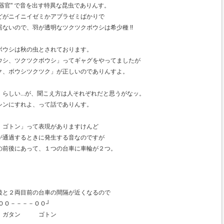
"器官" で音を出す特異な昆虫でありんす。
どがニイニイゼミかアブラゼミばかりで
ないので、羽が透明なツクツクボウシは希少種 !!
ボウシは秋の虫とされております。
ウシ、ツクツクボウシ」ってギャグをやってましたが
ク、ボウシツクツク」が正しいのでありんすよ。
らしい...が、聞こえ方は人それぞれだと思うがなッ。
シンにすれよ、って話でありんす。
、ゴトン」って表現がありますけんど
が通過するときに発生する音なのですが
の前後にあって、１つの台車に車輪が２つ。
ン
後と２両目前の台車の間隔が近くなるので
Ｏ－－－－ＯＯ┘
タン ゴトン