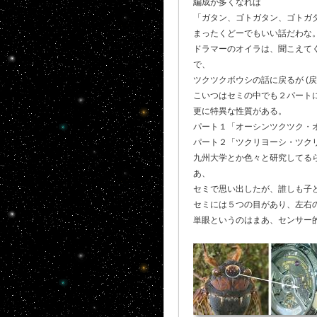
編成が多くなれば
「ガタン、ゴトガタン、ゴトガタン
まったくどーでもいい話だわな
ドラマーのオイラは、聞こえてく
で、
ツクツクボウシの話に戻るが (戻
こいつはセミの中でも２パート
更に特異な性質がある。
パート１「オーシンツクツク・
パート２「ツクリヨーシ・ツク
九州大学とか色々と研究してる
あ、
セミで思い出したが、誰しも子
セミには５つの目があり、左右
単眼というのはまあ、センサー