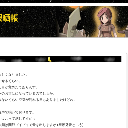
暇晒帳
らしくなりました。
ごせるくらい。
て目が覚めたでありんす。
ンのお世話になっているのでしょか。
きないくらい空気が汚れる日もありましたけどね。
れ声で鳴いております。
よ､､って感じですがッ
類は関節ブイブイで音を出しますが (摩擦発音という)