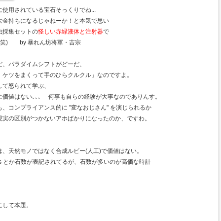
使用されている宝石そっくりでね...
大金持ちになるじゃねーか！と本気で思い
虫採集セットの
怪しい赤緑液体と注射器
で
笑) by 暴れん坊将軍・吉宗
だ、パラダイムシフトがどーだ、
、ケツをまくって手のひらクルクル」なのですよ。
して怒られて学ぶ、
価値はない､､､ 何事も自らの経験が大事なのでありんす。
、コンプライアンス的に "変なおじさん" を演じられるか
現実の区別がつかないアホばかりになったのか、ですわ。
、天然モノではなく合成ルビー(人工)で価値はない。
wels とか石数が表記されてるが、石数が多いのが高価な時計
にして本題。