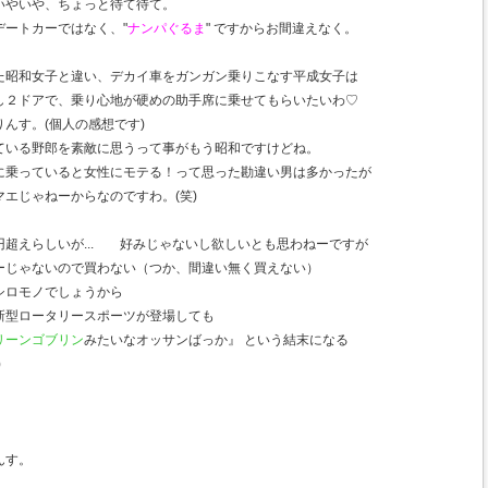
いやいや、ちょっと待て待て。
デートカーではなく、"
ナンパぐるま
" ですからお間違えなく。
た昭和女子と違い、デカイ車をガンガン乗りこなす平成女子は
し２ドアで、乗り心地が硬めの助手席に乗せてもらいたいわ♡
んす。(個人の感想です)
ている野郎を素敵に思うって事がもう昭和ですけどね。
に乗っていると女性にモテる！って思った勘違い男は多かったが
エじゃねーからなのですわ。(笑)
超えらしいが... 好みじゃないし欲しいとも思わねーですが
ーじゃないので買わない（つか、間違い無く買えない）
シロモノでしょうから
新型ロータリースポーツが登場しても
リーンゴブリン
みたいなオッサンばっか』 という結末になる
)
んす。