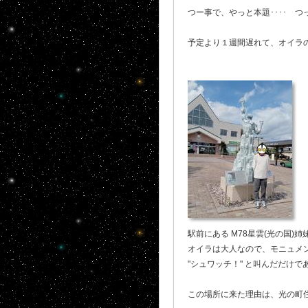
つー事で、やっと本題････ 
予定より１週間遅れて、オイラの
駅前にある M78星雲(光の国)
オイラは大人なので、モニュメ
"シュワッチ！" と叫んだだけで
この場所に来た理由は、光の町