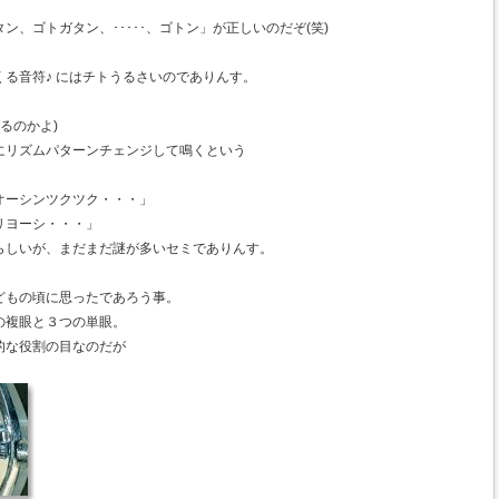
、ゴトガタン、･････、ゴトン」が正しいのだぞ(笑)
。
る音符♪ にはチトうるさいのでありんす。
るのかよ)
にリズムパターンチェンジして鳴くという
オーシンツクツク・・・」
リヨーシ・・・」
らしいが、まだまだ謎が多いセミでありんす。
どもの頃に思ったであろう事。
の複眼と３つの単眼。
的な役割の目なのだが