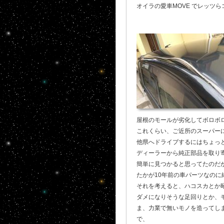
オイラの愛車MOVE でレッツ
屋根のモールが劣化してボロボロ
これくらい、ご近所のスーパーに
他県へドライブするにはちょっ
ディーラーから純正部品を取り
簡単に見つかると思ってたのだ
たかが10年前の車パーツなの
それを考えると、ハコスカとか
ダメになりそうな足回りとか、
ま、力業で無いモノを造ってし
で、