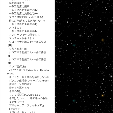
私的葬儀事情
一条工務店の網戸
一条工務店の免震住宅(Ⅳ)
一条工務店の免震住宅(Ⅲ)
フジミ模型②(SILVIA S110型)
街の灯りが とてもきれいね･･･♪
一条工務店の免震住宅(Ⅱ)
あけまして
一条工務店の免震住宅(Ⅰ)
アレクサ スケベな話をして
マッチョメれキメよう。
シロアリ予防施工 by 一条工務店
（Ⅲ）
今宵も頭上では
シロアリ予防施工 by 一条工務店
（Ⅱ）
シロアリ予防施工 by 一条工務店
（Ⅰ）
ラップ音(現象)
パソコン復活②(Macintosh Quadra
840AV)
オイラが一条工務店を信用しない訳
パソコン復活①(シャープ X1turbo)
住宅ローン契約終了
安かろう悪かろう
今年の冬は････
フジミ模型①(AUDI80 1.9E)
今年はたつっッ！ 年末年始のお話
１０年に一度････
プリっキュア、プリっキュアぁ ♪
F☆☆☆☆
人形に惚れる・・・とは