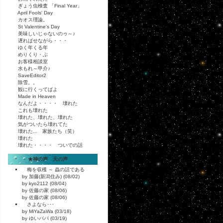
ぎょう虫検査 「Final Year」
April Fools' Day
カオス理論。
St Valentine's Day
美味しいじゃないのゥ～♪
遅ればせながら・・・
ゆく年くる年
めりくり・ぶ
お客様相談室
水もれ～甲介♪
SaveEditor2
除雪。。
観に行くってばよ
Made in Heaven
なんだよ・・・・ 壊れた
これも壊れた
壊れた、壊れた、壊れた
気がついたら壊れてた
壊れた... 家族たち（笑）
壊れた
壊れた・・・・ ついでの話
★神の声 天の声
梅を収穫 ～ 蟲の話である
by 加藤(新潟住み) (08/02)
by kyo2112 (08/04)
by 佐藤の家 (08/06)
by 佐藤の家 (08/06)
さよなら･･･
by MiYaZaWa (03/18)
by ゆいパパ (03/19)