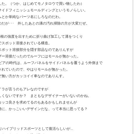
した。（つか、はじめてモノタロウで買い物したわ）
サイドフィニッシュモールディングというモノらしい。
ムとか単純なパーツ名にしろなのだわ。
だが･･･ 外したあとの溝の汚れ掃除の方が大変だぜ。
屋根の強度を出すために折り曲げ加工して溝をつくり
でスポット溶接されている構造。
スポット溶接部分を隠す部品なのでありんすが
ザー溶接だったのでルーフにはモールが無かった。
シルビアの時代は、ルーフパネルをサイドパネルを覆うよう外側まで
されていたので、やはりモールが無かった。
ぞ無い方がカッコイイ車なのでありんす。
イラが言うのもアレなのですが
しくないですか？ まともなデザイナーがいないのかね。
カッコ良さを求めてるのもあるかもしれませんが
時に、かっこいいデザインだな、って本当に思ってる？
りハイブリッドスポーツとして復活らしいが...