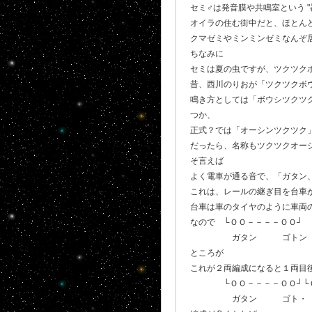
セミ♂は発音膜や共鳴室という 
オイラの住む街中だと、ほとん
クマゼミやミンミンゼミなんぞ居
ちなみに
セミは夏の虫ですが、ツクツク
昔、西川のりおが「ツクツクボ
鳴き方としては「ボウシツクツ
つか、
正式？では「オーシンツクツク」
だったら、名称もツクツクオー
そ言えば
よく電車が通る音で、「ガタン
これは、レールの継ぎ目を台車
台車は車のタイヤのように車両
なので └ＯＯ－－－－ＯＯ┘
ガタン ゴト
ところが
これが２両編成になると１両目
└ＯＯ－－－－ＯＯ┘└Ｏ
ガタン ゴト・ ガ