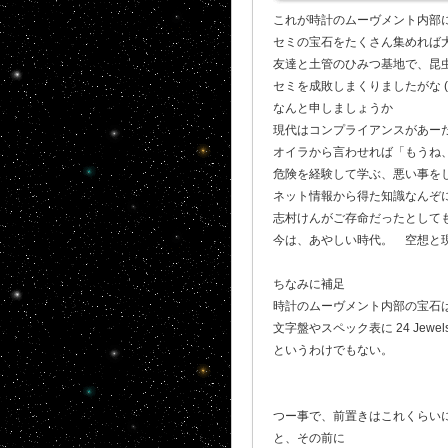
これが時計のムーヴメント内部に
セミの宝石をたくさん集めれば
友達と土管のひみつ基地で、昆
セミを成敗しまくりましたがな (
なんと申しましょうか
現代はコンプライアンスがあー
オイラから言わせれば「もうね
危険を経験して学ぶ、悪い事を
ネット情報から得た知識なんぞに
志村けんがご存命だったとしても
今は、あやしい時代。 空想と
ちなみに補足
時計のムーヴメント内部の宝石は
文字盤やスペック表に 24 Je
というわけでもない。
つー事で、前置きはこれくらい
と、その前に