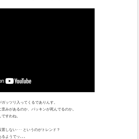
がガッツリ入ってくるでありんす。
に歪みがあるのか、パッキンが死んでるのか。
しですわね。
置しない･･･ というのがトレンド？
るようでッ､､､