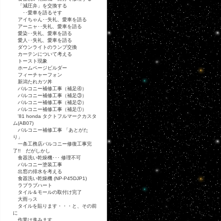
「減圧弁」を交換する
･･愛車を語るそす
アイちゃん･･失礼、愛車を語る
アーニャ･･失礼、愛車を語る
愛染･･失礼、愛車を語る
愛人･･失礼、愛車を語る
ダウンライトのランプ交換
カーテンについて考える
トースト現象
ホームページビルダー
フィーチャーフォン
新潟たれカツ丼
バルコニー補修工事（補足④）
バルコニー補修工事（補足③）
バルコニー補修工事（補足②）
バルコニー補修工事（補足①）
'81 honda タクトフルマークカスタ
ム(AB07)
バルコニー補修工事 「あとがた
り」
一条工務店バルコニー修復工事完
了!! だがしかし
食器洗い乾燥機･･･ 修理不可
バルコニー塗装工事
出窓の排水を考える
食器洗い乾燥機 (NP-P45DJP1)
ラブラブハート
タイル＆モールの取付け完了
大雨っス
タイルを貼ります・・・と、その前
に
作業は進みます