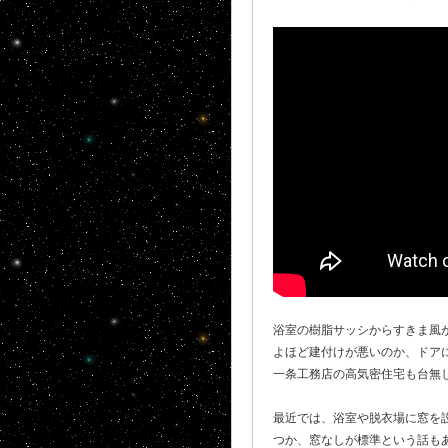
浴室の樹脂サッシからすきま風
よほど建付けが悪いのか、ドア
一条工務店の高気密住宅も台無
最近では、浴室や脱衣場に窓を設
つか、窓なしが標準という話もあ