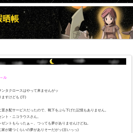
暇晒帳
～ル
サンタクロースはやって来ませんがッ
ますけども (汗)
に置き配サービスだったので、靴下をぶら下げた記憶もありません。
セント・ニコラウスさん。
レゼントもらったぁ～、つっても夢がありませんけどね。
家が建つくらいの夢がありそーだがッ(古いっっ)