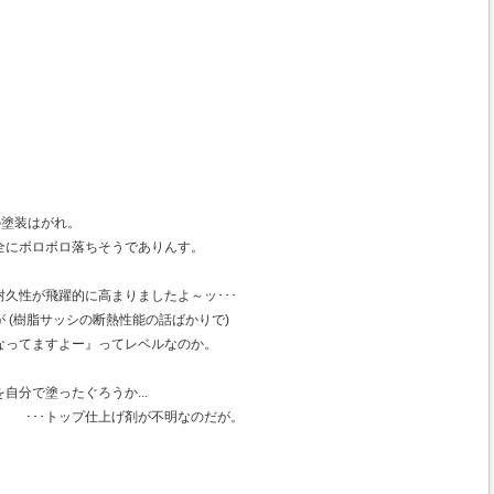
の塗装はがれ。
全にボロボロ落ちそうでありんす。
久性が飛躍的に高まりましたよ～ッ･･･
 (樹脂サッシの断熱性能の話ばかりで)
なってますよー』ってレベルなのか。
自分で塗ったぐろうか...
･･･トップ仕上げ剤が不明なのだが。