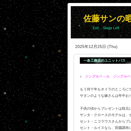
佐藤サンの
Exit.... Stage Left
2025年12月25日 (Thu)
一条工務店のユニットバス
♪
ジングルベ～ル ジングルベ
もう何十年もオイラのところに
サタンのような嫁さんは年中おり
子供の頃からプレゼントは枕元
サンタ・クロースのモデルは、
セント・ニコラウスさんからプ
セント・ルイスなら、田園調布に