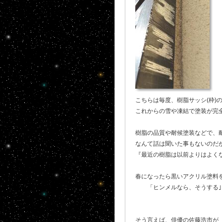
こちらは毎度、樹脂サッシ(枠)
これからの雪や凍結で塗装が完
樹脂の品質や耐候塗装などで、耐
なんて話は聞いた事もないのだが
『最近の樹脂は以前よりはよく
春になったら黒いアクリル塗料を
「ヒンメルなら、そうする｣ 
そう言えば、俳優の佐藤浩市が