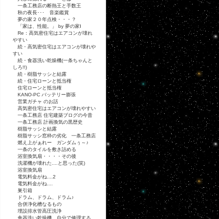
一条工務店の断熱王と手数王
秋の夜長･･･ 音楽鑑賞
夢の家２０年点検・・・？
「家は、性能。」 by 夢の家Ⅰ
Re：高気密住宅はエアコンが壊れ
やすい
続・高気密住宅はエアコンが壊れや
すい
続・食器洗い乾燥機(一条ちゃんと
しろ!!)
続・樹脂サッシと結露
続・住宅ローンと抵当権
住宅ローンと抵当権
KANO-PC バッテリー膨張
営業ガチャ のお話
高気密住宅はエアコンが壊れやすい
一条工務店 住宅建築ブログの今昔
一条工務店 計画換気の黒歴史
樹脂サッシと結露
樹脂サッシ窓枠の劣化 一条工務店
燃え上がぁれー ガンダムぅ～♪
一条のタイルを敷き詰める
浴室換気扇・・・・その後
洗濯機が壊れた....と思った(笑)
浴室換気扇
電気料金がね....2
電気料金がね....
巣引箱
ドラム、ドラム、ドラム♪
合併浄化槽なるもの
埋設排水管高圧洗浄
食器洗い乾燥機 自分で修理する