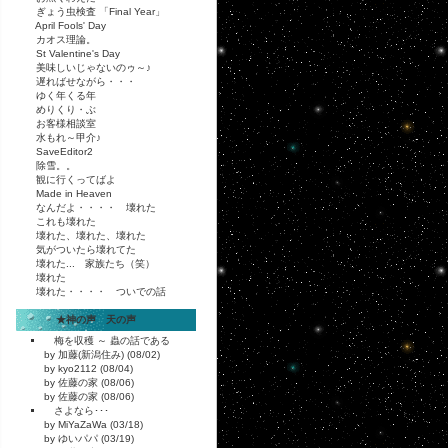
ぎょう虫検査 「Final Year」
April Fools' Day
カオス理論。
St Valentine's Day
美味しいじゃないのゥ～♪
遅ればせながら・・・
ゆく年くる年
めりくり・ぶ
お客様相談室
水もれ～甲介♪
SaveEditor2
除雪。。
観に行くってばよ
Made in Heaven
なんだよ・・・・ 壊れた
これも壊れた
壊れた、壊れた、壊れた
気がついたら壊れてた
壊れた... 家族たち（笑）
壊れた
壊れた・・・・ ついでの話
★神の声 天の声
梅を収穫 ～ 蟲の話である
by 加藤(新潟住み) (08/02)
by kyo2112 (08/04)
by 佐藤の家 (08/06)
by 佐藤の家 (08/06)
さよなら･･･
by MiYaZaWa (03/18)
by ゆいパパ (03/19)