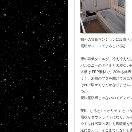
昭和の賃貸マンションに設置されて
照明がレトロでよろしい(笑)
床の磁気タイルが、冷え冷えだ
バルコニーのタイルと大差ない(
浴槽は FRP素材で、20年も
よく、浴槽のフタを開けて蒸気で浴
それで暖かくなんかなりません､
つか、
魔法瓶浴槽じゃないのでガンガ
夢Ⅲになると i-クオリティ と
照明がダウンライトになり、から
今ドキは浴室の床にも床暖房を
逆に言えば、そこまでしないと