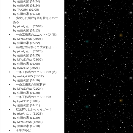
by 佐藤の家 (03/24)
by 佐藤の家 (03/24)
by TAKUMI (07/05)
by 佐藤の家 (07/13)
劣化した網戸を張り替えるので
ある
by picoりん． (07/03)
by 佐藤の家 (07/13)
一条工務店のユニットバス(完)
by MiYaZaWa (05/06)
by 佐藤の家 (05/22)
新潟は雪が多くて大変ねぇ．．
by picoりん． (02/23)
by 佐藤の家 (02/25)
by MiYaZaWa (03/02)
by 佐藤の家 (03/05)
by kyo2112 (05/21)
一条工務店のユニットバス(続)
by makky9985 (03/12)
by 佐藤の家 (03/19)
一条工務店の浴室折戸
by MiYaZaWa (01/24)
by 佐藤の家 (01/28)
一条工務店のユニットバス
by kyo2112 (01/08)
by 佐藤の家 (01/11)
紅葉狩りにレッッらゴー！
by picoりん． (11/28)
by 佐藤の家 (11/29)
by MiYaZaWa (12/08)
by 佐藤の家 (12/10)
今年の冬は････