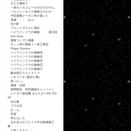
大工工事終了
一条のバルコニーがボロボロやん。
バルコニータイル補修なのだが･･･
予防接種クーポン券が届いた
鬼滅・・・・ねェ。
光の町
フロントガラスに飛石
ベイウインドウの補修・・ 後日談
true tears
腐食ついでに補修
サッシ枠の腐食？一条工務店
Fidget Spinner
ベイウインドウの補修⑤
ベイウインドウの補修④
ベイウインドウの補修③
ベイウインドウの補修②
ベイウインドウの補修①
嗣永桃子ラストライブ
ハキリバチ (葉切り蜂)
買ったッ。
俺様 仕様
期間限定 特別感謝キャンペーン
レーダー探知機 セルスターAR-750
AT
虫止板
ブラの日
む～ん。
年賀
考えない人
忘れ去られてた１０年点検補修工
事・・・
お魚くわえた･･･