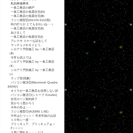
私的葬儀事情
一条工務店の網戸
一条工務店の免震住宅(Ⅳ)
一条工務店の免震住宅(Ⅲ)
フジミ模型②(SILVIA S110型)
街の灯りが とてもきれいね･･･♪
一条工務店の免震住宅(Ⅱ)
あけまして
一条工務店の免震住宅(Ⅰ)
アレクサ スケベな話をして
マッチョメれキメよう。
シロアリ予防施工 by 一条工務店
（Ⅲ）
今宵も頭上では
シロアリ予防施工 by 一条工務店
（Ⅱ）
シロアリ予防施工 by 一条工務店
（Ⅰ）
ラップ音(現象)
パソコン復活②(Macintosh Quadra
840AV)
オイラが一条工務店を信用しない訳
パソコン復活①(シャープ X1turbo)
住宅ローン契約終了
安かろう悪かろう
今年の冬は････
フジミ模型①(AUDI80 1.9E)
今年はたつっッ！ 年末年始のお話
１０年に一度････
プリっキュア、プリっキュアぁ ♪
F☆☆☆☆
人形に惚れる・・・とは