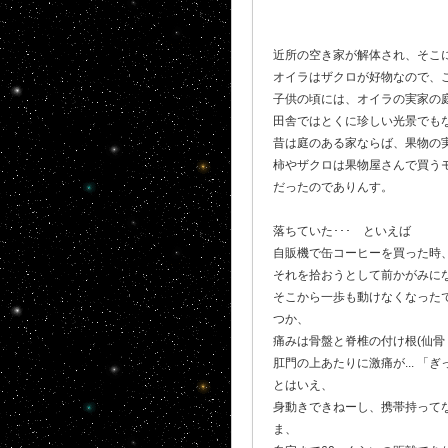
近所の空き家が解体され、そこ
オイラはザクロが好物なので、
子供の頃には、オイラの実家の
田舎ではとくに珍しい光景でも
昔は庭のある家ならば、果物の
柿やザクロは果物屋さんで買う
だったのでありんす。
落ちていた･･･ といえば
自販機で缶コーヒーを買った時
それを拾おうとして前かがみになっ
そこから一歩も動けなくなったで
つか、
痛みは骨盤と脊椎の付け根(仙骨
肛門の上あたりに激痛が... 
とはいえ、
身動きできねーし、携帯持ってな
ま、