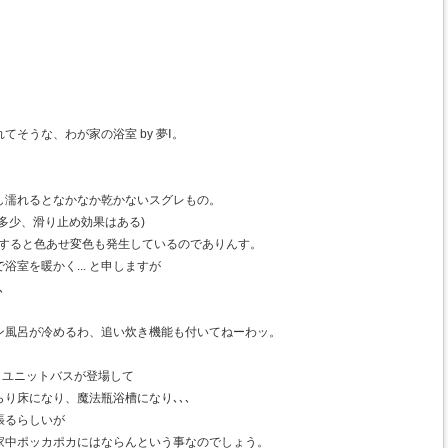
そうな、わが家の浴室 by 夢Ⅰ。
し濡れるとなかなか乾かないスグレもの。
多少、滑り止め効果はある)
経過すると色あせ変色も発生しているのでありんす。
室を暖かく... と申しますが
､
ン風呂が冷めるわ、追い炊き機能も付いてねーわッ。
いうユニットバスが登場して
り床になり、魔法瓶浴槽になり､､､
張るらしいが
家中ポッカポカにはならんという事なのでしょう。