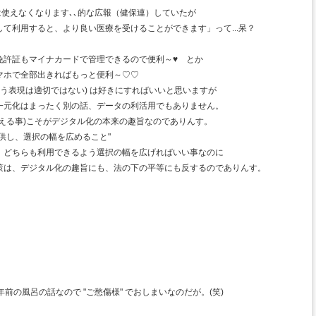
は使えなくなります､､的な広報（健保連）していたが
て利用すると、より良い医療を受けることができます」って...呆？
免許証もマイナカードで管理できるので便利～♥ とか
マホで全部出きればもっと便利～♡♡
いう表現は適切ではない) は好きにすればいいと思いますが
一元化はまったく別の話、データの利活用でもありません。
える事)こそがデジタル化の本来の趣旨なのでありんす。
供し、選択の幅を広めること"
、どちらも利用できるよう選択の幅を広げればいい事なのに
策は、デジタル化の趣旨にも、法の下の平等にも反するのでありんす。
。
前の風呂の話なので "ご愁傷様" でおしまいなのだが。(笑)