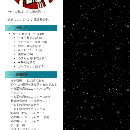
♪そ～よ私は、かに座の男～♪
結婚しなくてもいい花嫁募集中。
分別ごみ
全てのカテゴリー
(149)
一条工務店の話
(30)
➡アフター・修繕
(23)
住宅・住設の話
(18)
➡パナソニック
(9)
美貌録
(26)
つまらん趣味の話
(13)
➡車の話
(11)
ど～でもいい話
(19)
投稿記事
梅を収穫 ～ 蟲の話である
劣化した網戸を張り替えるのである
一条工務店のユニットバス(完)
さよなら･･･
一条工務店のユニットバス(続)
新潟は雪が多くて大変ねぇ．．
一条工務店の浴室折戸
一条工務店のユニットバス
紅葉狩りにレッッらゴー！
光の町へ、レッツらゴー（続)
光の町へ、レッツらゴー
宗・主・神
ゴジジ・ゴズドドン