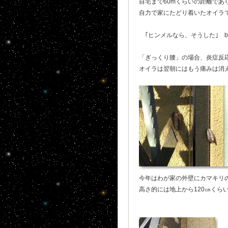
自宅まで60mくらいの距離で
自力で家にたどり着いたオイラであ
｢ヒンメルなら、そうした｣ b
「ぎっくり腰」の場合、炎症反
オイラは翌朝にはもう痛みは消え
今年はわが家の外壁にカマキリの
高さ的には地上から120㎝くら