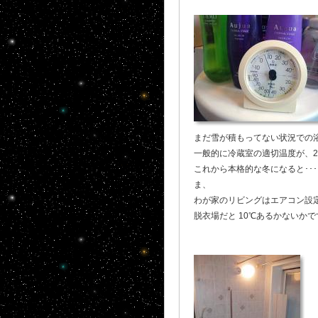
まだ雪が積もってない状況での浴
一般的に冷蔵室の適切温度が、
これから本格的な冬になると･･
ま、
わが家のリビングはエアコン設定
脱衣場だと 10℃あるかないかです