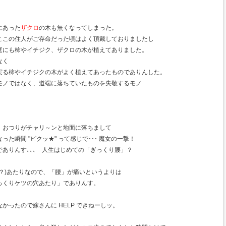
にあった
ザクロ
の木も無くなってしまった。
ここの住人がご存命だった頃はよく頂戴しておりましたし
庭にも柿やイチジク、ザクロの木が植えてありました。
なく
実る柿やイチジクの木がよく植えてあったものでありんした。
モノではなく、道端に落ちていたものを失敬するモノ
、おつりがチャリ～ンと地面に落ちまして
た瞬間 "ビクッ★" って感じで･･･ 魔女の一撃！
ありんす､､､ 人生はじめての「ぎっくり腰」？
？)あたりなので、「腰」が痛いというよりは
「ぎっくりケツの穴あたり」でありんす。
かったので嫁さんに HELP できねーしッ。