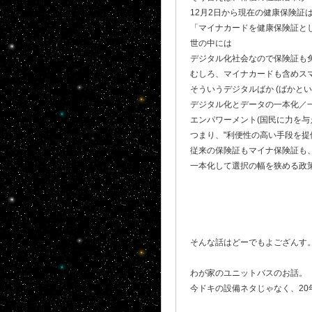
12月2日から現在の健康保険証
「マイナカードを健康保険証とし
世の中には
デジタル化社会なので保険証も
むしろ、マイナカードも含めス
そういうデジタルばか (ばかと
デジタル化とデータの一本化／
エンパワーメント(国民に力を与
つまり、"利便性の高い手段を提
従来の保険証もマイナ保険証も
一本化して選択の幅を狭める政
そんな話はどーでもよござんす
わが家のユニットバスのお話。
今ドキの設備ネタじゃなく、20年