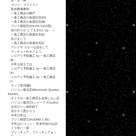
宗・主・神
ゴジジ・ゴズドドン
私的葬儀事情
一条工務店の網戸
一条工務店の免震住宅(Ⅳ)
一条工務店の免震住宅(Ⅲ)
フジミ模型②(SILVIA S110型)
街の灯りが とてもきれいね･･･♪
一条工務店の免震住宅(Ⅱ)
あけまして
一条工務店の免震住宅(Ⅰ)
アレクサ スケベな話をして
マッチョメれキメよう。
シロアリ予防施工 by 一条工務店
（Ⅲ）
今宵も頭上では
シロアリ予防施工 by 一条工務店
（Ⅱ）
シロアリ予防施工 by 一条工務店
（Ⅰ）
ラップ音(現象)
パソコン復活②(Macintosh Quadra
840AV)
オイラが一条工務店を信用しない訳
パソコン復活①(シャープ X1turbo)
住宅ローン契約終了
安かろう悪かろう
今年の冬は････
フジミ模型①(AUDI80 1.9E)
今年はたつっッ！ 年末年始のお話
１０年に一度････
プリっキュア、プリっキュアぁ ♪