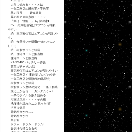
F☆☆☆☆
人形に惚れる・・・とは
一条工務店の断熱王と手数王
秋の夜長･･･ 音楽鑑賞
夢の家２０年点検・・・？
「家は、性能。」 by 夢の家Ⅰ
Re：高気密住宅はエアコンが壊れ
やすい
続・高気密住宅はエアコンが壊れや
すい
続・食器洗い乾燥機(一条ちゃんと
しろ!!)
続・樹脂サッシと結露
続・住宅ローンと抵当権
住宅ローンと抵当権
KANO-PC バッテリー膨張
営業ガチャ のお話
高気密住宅はエアコンが壊れやすい
一条工務店 住宅建築ブログの今昔
一条工務店 計画換気の黒歴史
樹脂サッシと結露
樹脂サッシ窓枠の劣化 一条工務店
燃え上がぁれー ガンダムぅ～♪
一条のタイルを敷き詰める
浴室換気扇・・・・その後
洗濯機が壊れた....と思った(笑)
浴室換気扇
電気料金がね....2
電気料金がね....
巣引箱
ドラム、ドラム、ドラム♪
合併浄化槽なるもの