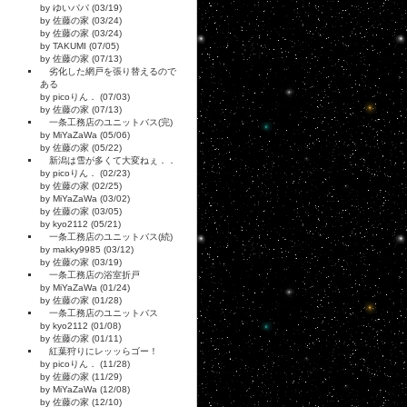
by ゆいパパ (03/19)
by 佐藤の家 (03/24)
by 佐藤の家 (03/24)
by TAKUMI (07/05)
by 佐藤の家 (07/13)
劣化した網戸を張り替えるので
ある
by picoりん． (07/03)
by 佐藤の家 (07/13)
一条工務店のユニットバス(完)
by MiYaZaWa (05/06)
by 佐藤の家 (05/22)
新潟は雪が多くて大変ねぇ．．
by picoりん． (02/23)
by 佐藤の家 (02/25)
by MiYaZaWa (03/02)
by 佐藤の家 (03/05)
by kyo2112 (05/21)
一条工務店のユニットバス(続)
by makky9985 (03/12)
by 佐藤の家 (03/19)
一条工務店の浴室折戸
by MiYaZaWa (01/24)
by 佐藤の家 (01/28)
一条工務店のユニットバス
by kyo2112 (01/08)
by 佐藤の家 (01/11)
紅葉狩りにレッッらゴー！
by picoりん． (11/28)
by 佐藤の家 (11/29)
by MiYaZaWa (12/08)
by 佐藤の家 (12/10)