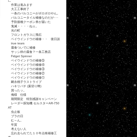
に
作業は進みます
大工工事終了
一条のバルコニーがボロボロやん。
バルコニータイル補修なのだが･･･
予防接種クーポン券が届いた
鬼滅・・・・ねェ。
光の町
フロントガラスに飛石
ベイウインドウの補修・・ 後日談
true tears
腐食ついでに補修
サッシ枠の腐食？一条工務店
Fidget Spinner
ベイウインドウの補修⑤
ベイウインドウの補修④
ベイウインドウの補修③
ベイウインドウの補修②
ベイウインドウの補修①
嗣永桃子ラストライブ
ハキリバチ (葉切り蜂)
買ったッ。
俺様 仕様
期間限定 特別感謝キャンペーン
レーダー探知機 セルスターAR-750
AT
虫止板
ブラの日
む～ん。
年賀
考えない人
忘れ去られてた１０年点検補修工