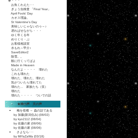
事・・・
お魚くわえた･･･
ぎょう虫検査 「Final Year」
April Fools' Day
カオス理論。
St Valentine's Day
美味しいじゃないのゥ～♪
遅ればせながら・・・
ゆく年くる年
めりくり・ぶ
お客様相談室
水もれ～甲介♪
SaveEditor2
除雪。。
観に行くってばよ
Made in Heaven
なんだよ・・・・ 壊れた
これも壊れた
壊れた、壊れた、壊れた
気がついたら壊れてた
壊れた... 家族たち（笑）
壊れた
壊れた・・・・ ついでの話
★神の声 天の声
梅を収穫 ～ 蟲の話である
by 加藤(新潟住み) (08/02)
by kyo2112 (08/04)
by 佐藤の家 (08/06)
by 佐藤の家 (08/06)
さよなら･･･
by MiYaZaWa (03/18)