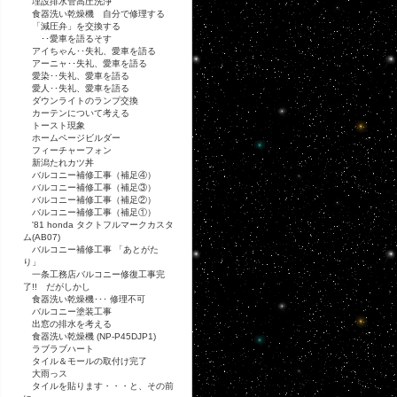
埋設排水管高圧洗浄
食器洗い乾燥機 自分で修理する
「減圧弁」を交換する
･･愛車を語るそす
アイちゃん･･失礼、愛車を語る
アーニャ･･失礼、愛車を語る
愛染･･失礼、愛車を語る
愛人･･失礼、愛車を語る
ダウンライトのランプ交換
カーテンについて考える
トースト現象
ホームページビルダー
フィーチャーフォン
新潟たれカツ丼
バルコニー補修工事（補足④）
バルコニー補修工事（補足③）
バルコニー補修工事（補足②）
バルコニー補修工事（補足①）
'81 honda タクトフルマークカスタ
ム(AB07)
バルコニー補修工事 「あとがた
り」
一条工務店バルコニー修復工事完
了!! だがしかし
食器洗い乾燥機･･･ 修理不可
バルコニー塗装工事
出窓の排水を考える
食器洗い乾燥機 (NP-P45DJP1)
ラブラブハート
タイル＆モールの取付け完了
大雨っス
タイルを貼ります・・・と、その前