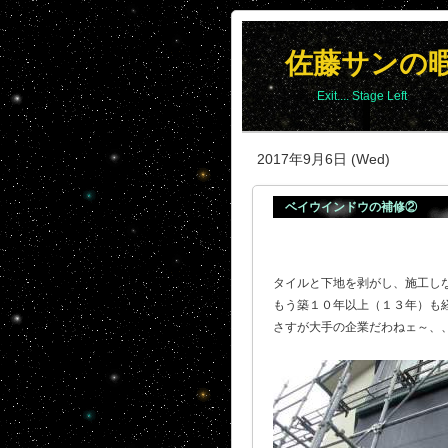
佐藤サンの
Exit.... Stage Left
2017年9月6日 (Wed)
ベイウインドウの補修②
タイルと下地を剥がし、施工し
もう築１０年以上（１３年）も
さすが大手の企業だわねェ～、