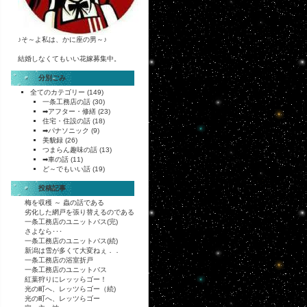
♪そ～よ私は、かに座の男～♪
結婚しなくてもいい花嫁募集中。
分別ごみ
全てのカテゴリー
(149)
一条工務店の話
(30)
➡アフター・修繕
(23)
住宅・住設の話
(18)
➡パナソニック
(9)
美貌録
(26)
つまらん趣味の話
(13)
➡車の話
(11)
ど～でもいい話
(19)
投稿記事
梅を収穫 ～ 蟲の話である
劣化した網戸を張り替えるのである
一条工務店のユニットバス(完)
さよなら･･･
一条工務店のユニットバス(続)
新潟は雪が多くて大変ねぇ．．
一条工務店の浴室折戸
一条工務店のユニットバス
紅葉狩りにレッッらゴー！
光の町へ、レッツらゴー（続)
光の町へ、レッツらゴー