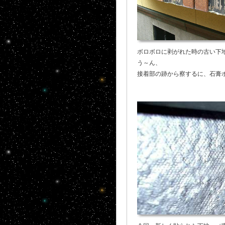
ボロボロに剥がれた時の古い下
う～ん、
接着部の跡から察するに、石膏