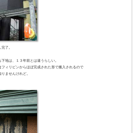
し完了。
る下地は、１３年前とは違うらしい。
はフィリピンからほぼ完成された形で搬入されるので
知りませんけれど。