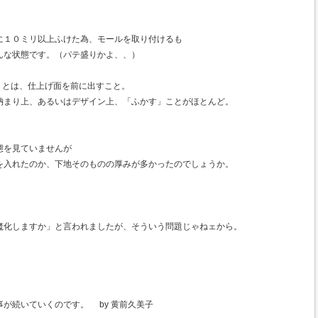
に１０ミリ以上ふけた為、モールを取り付けるも
んな状態です。（パテ盛りかよ、、）
」とは、仕上げ面を前に出すこと。
まり上、あるいはデザイン上、「ふかす」ことがほとんど。
態を見ていませんが
を入れたのか、下地そのものの厚みが多かったのでしょうか。
魔化しますか」と言われましたが、そういう問題じゃねェから。
が続いていくのです。 by 黄前久美子