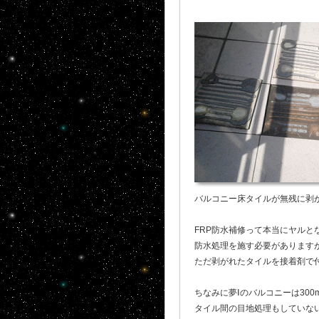
バルコニー床タイルが無残に剥
FRP防水補修って本当にヤルと
防水処理を施す必要があります
ただ剥がれたタイルを接着剤で付
ちなみに夢Ⅰのバルコニーは30
タイル間の目地処理もしていな