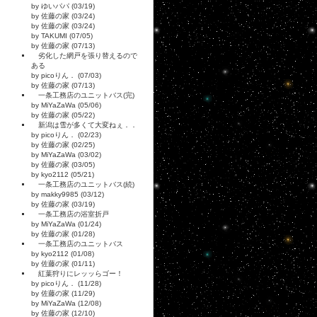
by ゆいパパ (03/19)
by 佐藤の家 (03/24)
by 佐藤の家 (03/24)
by TAKUMI (07/05)
by 佐藤の家 (07/13)
劣化した網戸を張り替えるので
ある
by picoりん． (07/03)
by 佐藤の家 (07/13)
一条工務店のユニットバス(完)
by MiYaZaWa (05/06)
by 佐藤の家 (05/22)
新潟は雪が多くて大変ねぇ．．
by picoりん． (02/23)
by 佐藤の家 (02/25)
by MiYaZaWa (03/02)
by 佐藤の家 (03/05)
by kyo2112 (05/21)
一条工務店のユニットバス(続)
by makky9985 (03/12)
by 佐藤の家 (03/19)
一条工務店の浴室折戸
by MiYaZaWa (01/24)
by 佐藤の家 (01/28)
一条工務店のユニットバス
by kyo2112 (01/08)
by 佐藤の家 (01/11)
紅葉狩りにレッッらゴー！
by picoりん． (11/28)
by 佐藤の家 (11/29)
by MiYaZaWa (12/08)
by 佐藤の家 (12/10)