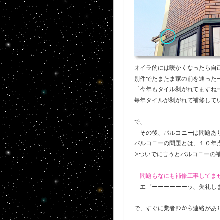
オイラ的には暖かくなったら自
別件でたまたま家の前を通った一
「今年もタイル剥がれてますね
毎年タイルが剥がれて補修して
で、
「その後、バルコニーは問題あ
バルコニーの問題とは、１０年点検
※ついでに言うとバルコニーの補
「
問題もなにも補修工事してませ
「エ゛ーーーーーーッ、失礼しまし
で、すぐに業者ｻﾝから連絡があ