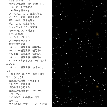
埋設排水管高圧洗浄
食器洗い乾燥機 自分で修理する
「減圧弁」を交換する
･･愛車を語るそす
アイちゃん･･失礼、愛車を語る
アーニャ･･失礼、愛車を語る
愛染･･失礼、愛車を語る
愛人･･失礼、愛車を語る
ダウンライトのランプ交換
カーテンについて考える
トースト現象
ホームページビルダー
フィーチャーフォン
新潟たれカツ丼
バルコニー補修工事（補足④）
バルコニー補修工事（補足③）
バルコニー補修工事（補足②）
バルコニー補修工事（補足①）
'81 honda タクトフルマークカスタ
ム(AB07)
バルコニー補修工事 「あとがた
り」
一条工務店バルコニー修復工事完
了!! だがしかし
食器洗い乾燥機･･･ 修理不可
バルコニー塗装工事
出窓の排水を考える
食器洗い乾燥機 (NP-P45DJP1)
ラブラブハート
タイル＆モールの取付け完了
大雨っス
タイルを貼ります・・・と、その前