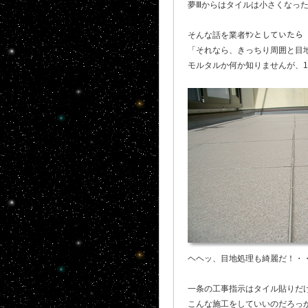
夢Ⅲからはタイルは小さくなっ
そんな話を業者ｻﾝとしていたら
「それなら、きっちり周囲と目
モルタルか何か知りませんが、
ヘヘッ、目地処理も綺麗だ！・
一条の工事指示はタイル貼りだ
こんな施工をしていいのだろっ