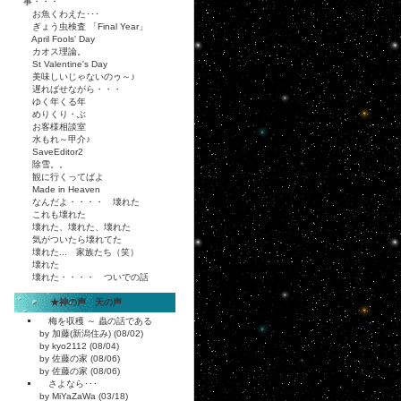
事・・・
お魚くわえた･･･
ぎょう虫検査 「Final Year」
April Fools' Day
カオス理論。
St Valentine's Day
美味しいじゃないのゥ～♪
遅ればせながら・・・
ゆく年くる年
めりくり・ぶ
お客様相談室
水もれ～甲介♪
SaveEditor2
除雪。。
観に行くってばよ
Made in Heaven
なんだよ・・・・ 壊れた
これも壊れた
壊れた、壊れた、壊れた
気がついたら壊れてた
壊れた... 家族たち（笑）
壊れた
壊れた・・・・ ついでの話
★神の声 天の声
梅を収穫 ～ 蟲の話である
by 加藤(新潟住み) (08/02)
by kyo2112 (08/04)
by 佐藤の家 (08/06)
by 佐藤の家 (08/06)
さよなら･･･
by MiYaZaWa (03/18)