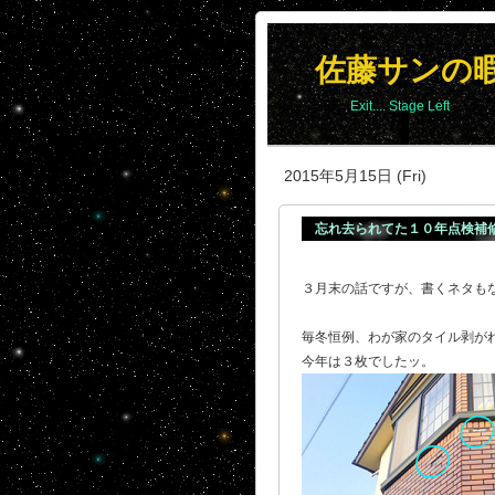
佐藤サンの
Exit.... Stage Left
2015年5月15日 (Fri)
忘れ去られてた１０年点検補
３月末の話ですが、書くネタも
毎冬恒例、わが家のタイル剥が
今年は３枚でしたッ。