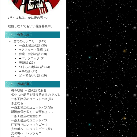
♪そ～よ私は、かに座の男～♪
結婚しなくてもいい花嫁募集中。
分別ごみ
全てのカテゴリー
(149)
一条工務店の話
(30)
➡アフター・修繕
(23)
住宅・住設の話
(18)
➡パナソニック
(9)
美貌録
(26)
つまらん趣味の話
(13)
➡車の話
(11)
ど～でもいい話
(19)
投稿記事
梅を収穫 ～ 蟲の話である
劣化した網戸を張り替えるのである
一条工務店のユニットバス(完)
さよなら･･･
一条工務店のユニットバス(続)
新潟は雪が多くて大変ねぇ．．
一条工務店の浴室折戸
一条工務店のユニットバス
紅葉狩りにレッッらゴー！
光の町へ、レッツらゴー（続)
光の町へ、レッツらゴー