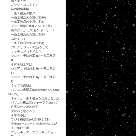
宗・主・神
ゴジジ・ゴズドドン
私的葬儀事情
一条工務店の網戸
一条工務店の免震住宅(Ⅳ)
一条工務店の免震住宅(Ⅲ)
フジミ模型②(SILVIA S110型)
街の灯りが とてもきれいね･･･♪
一条工務店の免震住宅(Ⅱ)
あけまして
一条工務店の免震住宅(Ⅰ)
アレクサ スケベな話をして
マッチョメれキメよう。
シロアリ予防施工 by 一条工務店
（Ⅲ）
今宵も頭上では
シロアリ予防施工 by 一条工務店
（Ⅱ）
シロアリ予防施工 by 一条工務店
（Ⅰ）
ラップ音(現象)
パソコン復活②(Macintosh Quadra
840AV)
オイラが一条工務店を信用しない訳
パソコン復活①(シャープ X1turbo)
住宅ローン契約終了
安かろう悪かろう
今年の冬は････
フジミ模型①(AUDI80 1.9E)
今年はたつっッ！ 年末年始のお話
１０年に一度････
プリっキュア、プリっキュアぁ ♪