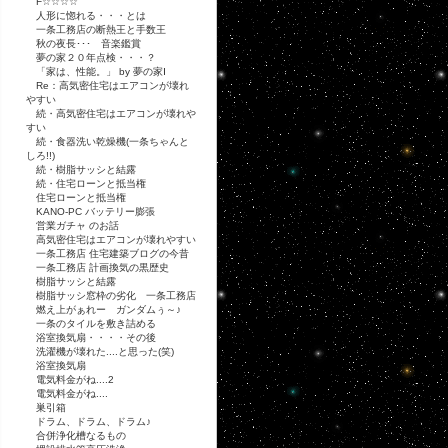
F☆☆☆☆
人形に惚れる・・・とは
一条工務店の断熱王と手数王
秋の夜長･･･ 音楽鑑賞
夢の家２０年点検・・・？
「家は、性能。」 by 夢の家Ⅰ
Re：高気密住宅はエアコンが壊れ
やすい
続・高気密住宅はエアコンが壊れや
すい
続・食器洗い乾燥機(一条ちゃんと
しろ!!)
続・樹脂サッシと結露
続・住宅ローンと抵当権
住宅ローンと抵当権
KANO-PC バッテリー膨張
営業ガチャ のお話
高気密住宅はエアコンが壊れやすい
一条工務店 住宅建築ブログの今昔
一条工務店 計画換気の黒歴史
樹脂サッシと結露
樹脂サッシ窓枠の劣化 一条工務店
燃え上がぁれー ガンダムぅ～♪
一条のタイルを敷き詰める
浴室換気扇・・・・その後
洗濯機が壊れた....と思った(笑)
浴室換気扇
電気料金がね....2
電気料金がね....
巣引箱
ドラム、ドラム、ドラム♪
合併浄化槽なるもの