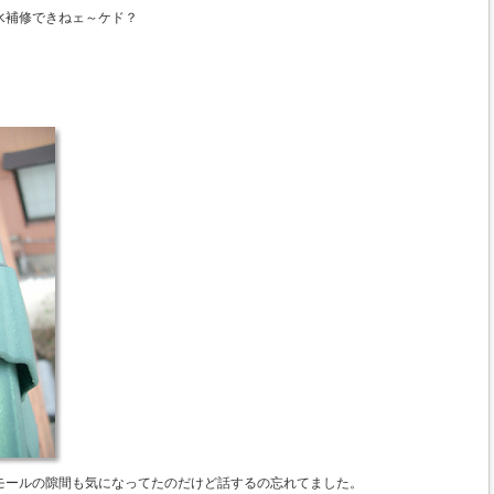
水補修できねェ～ケド？
モールの隙間も気になってたのだけど話するの忘れてました。