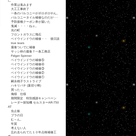
に
作業は進みます
大工工事終了
一条のバルコニーがボロボロやん。
バルコニータイル補修なのだが･･･
予防接種クーポン券が届いた
鬼滅・・・・ねェ。
光の町
フロントガラスに飛石
ベイウインドウの補修・・ 後日談
true tears
腐食ついでに補修
サッシ枠の腐食？一条工務店
Fidget Spinner
ベイウインドウの補修⑤
ベイウインドウの補修④
ベイウインドウの補修③
ベイウインドウの補修②
ベイウインドウの補修①
嗣永桃子ラストライブ
ハキリバチ (葉切り蜂)
買ったッ。
俺様 仕様
期間限定 特別感謝キャンペーン
レーダー探知機 セルスターAR-750
AT
虫止板
ブラの日
む～ん。
年賀
考えない人
忘れ去られてた１０年点検補修工