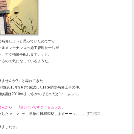
己補修しようと思っていたのですが
条メンテナンスの施工管理技士ｻﾝが
ー、すぐ補修手配します。」と。
いるので気になっているようだ。
りませんか?」と尋ねてきた。
(2013年9月)で確認したFRP防水補修工事の件。
修話は2010年までさかのぼるのだがッ ふふっ。
んから... 別にいいですケドぉぉぉお
」
たァァァ--ッ、早急に日程調整しますーーッ、、、(TT;)涙目」
りましたさ。