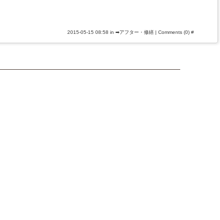
2015-05-15 08:58 in
➡アフター・修繕
|
Comments (0)
#