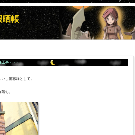
暇晒帳
修工事・・・
ないし備忘録として。
れ落ち。