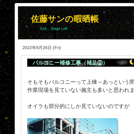
佐藤サンの暇晒帳
Exit.... Stage Left
2022年8月26日 (Fri)
バルコニー補修工事（補足②）
そもそもバルコニーって上棟～あっという
作業現場を見ていない施主も多いと思われ
オイラも部分的にしか見ていないのですが