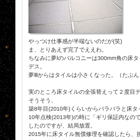
やっつけ仕事感が半端ないのだが(笑)
ま、とりあえず完了でええわ。
ちなみに夢Ⅰのバルコニーは300mm角の床
デス。
夢Ⅲからはタイルは小さくなった。（たぶん
実のところ床タイルの全張替えって２度目
そうそう、
築8年目(2010年)くらいからバラバラと床
10年点検(2013年)の時に「ギリ保証内な
したのですが、結局放置。
2015年に床タイル無償修理を確認したら