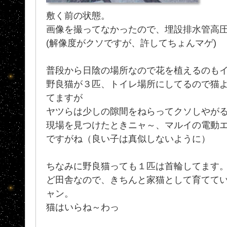
敷く前の状態。
画像を撮ってなかったので、埋設排水管高
(解像度がクソですが、許してちょんマゲ)
普段から日陰の場所なので花を植えるのも
野良猫が３匹、トイレ場所にしてるので猫
てますが
ヤツらは少しの隙間をねらってクソしやがる
現場を見つけたときニャ～、マルイの電動エア
ですがね（良い子は真似しないように）
ちなみに野良猫っても１匹は首輪してます
ど田舎なので、きちんと家猫として育てて
ャン。
猫はいらね～わっ