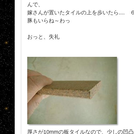
んで、
嫁さんが置いたタイルの上を歩いたら.... 
豚もいらね～わっ
おっと、失礼
厚さが10mmの板タイルなので、少しの凹