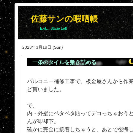
佐藤サンの暇晒帳
Exit.... Stage Left
2023年3月19日 (Sun)
一条のタイルを敷き詰める
バルコニー補修工事で、板金屋さんから作業
ど貰いました。
で、
内・外壁にペタペタ貼ってデコっちゃおう
んが即却下。
確かに完全に接着しちゃうと、あとで後悔