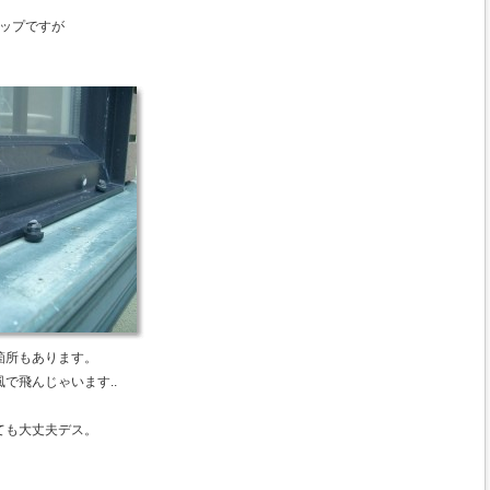
ャップですが
箇所もあります。
で飛んじゃいます..
ても大丈夫デス。