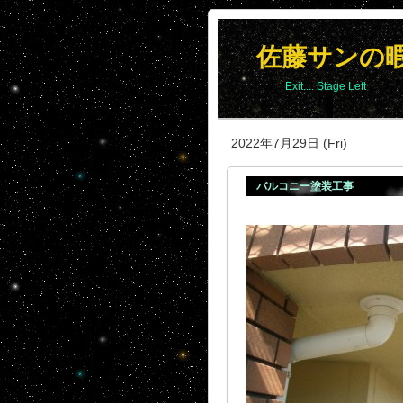
佐藤サンの
Exit.... Stage Left
2022年7月29日 (Fri)
バルコニー塗装工事