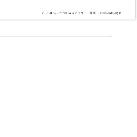
2022-07-29 21:01 in
➡アフター・修繕
|
Comments (0)
#