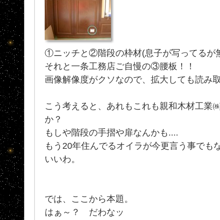
①ニッチと②階段の枠材(息子が写ってるが
それと一条工務店ご自慢の③腰板！！
画像解像度がクソなので、拡大しても読み
こう考えると、あれもこれも親和木材工業
か？
もしや階段の手摺や扉なんかも....
もう20年住んでるオイラが今更言う事でもな
いいわ。
では、ここから本題。
はぁ～？ だわなッ