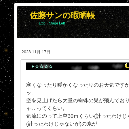
佐藤サンの暇晒帳
Exit.... Stage Left
2023 11月 17日
F☆☆☆☆
寒くなったり暖かくなったりのお天気です
ッ。
空を見上げたら大量の蜘蛛の巣が飛んでおりま
ャ､､ってくらい。
気流にのって上空30ｍくらい(計ったわけじ
(計ったわけじゃないが)の糸が