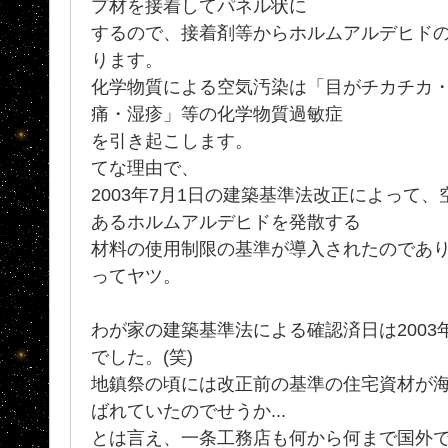
プ材を接着してパネル状に
するので、接着剤等からホルムアルデヒド
ります。
化学物質による空気汚染は「目がチカチカ
痛・湿疹」等の化学物質過敏症
を引き起こします。
てな理由で、
2003年7月1日の建築基準法改正によって
あるホルムアルデヒドを発散する
材料の使用制限の基準が導入されたのであり
ってヤツ。
わが家の建築基準法による確認済日は2003年
でした。(笑)
地鎮祭の頃には改正前の基準の住宅資材が
ばれていたのでせうか...
とは言え、一条工務店も何から何まで国外