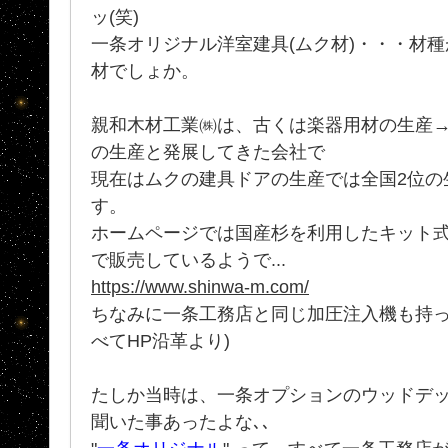
ッ(笑)
一条オリジナル洋室建具(ムク材)・・・材
材でしょか。
親和木材工業㈱は、古くは楽器用材の生産
の生産と発展してきた会社で
現在はムクの建具ドアの生産では全国2位の
す。
ホームページでは国産杉を利用したキット
で販売しているようで...
https://www.shinwa-m.com/
ちなみに一条工務店と同じ加圧注入機も持っ
べてHP沿革より)
たしか当時は、一条オプションのウッドデ
聞いた事あったよな､､