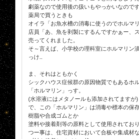
劇薬なので使用後の扱いもやっかいなのです
薬局で買うときも
オイラ「お魚水槽の消毒に使うのでホルマ
店員「あ、魚を剥製にするんですかぁー、
売ってくれました。
そ～言えば、小学校の理科室にホルマリン
っけ..
ま、それはともかく
シックハウス症候群の原因物質でもあるホ
「ホルマリン」っす。
(水溶液にはメタノールも添加されてますが)
で、この「ホルマリン」は消毒や標本の保
樹脂や合成ゴムとか
塗料や接着剤等の原料として使用されてお
つー事は、住宅資材において合板や集成材