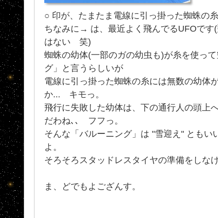
○ 印が、たまたま電線に引っ掛った蜘蛛
ちなみに→ は、最近よく飛んでるUFOです
はない 笑)
蜘蛛の幼体(一部のガの幼虫も)が糸を使っ
グ」と言うらしいが
電線に引っ掛った蜘蛛の糸には無数の幼体
か... キモっ。
飛行に失敗した幼体は、下の通行人の頭上
だわね､､ フフっ。
そんな「バルーニング」は "雪迎え" とも
よ。
そろそろスタッドレスタイヤの準備をしな
ま、どでもよござんす。