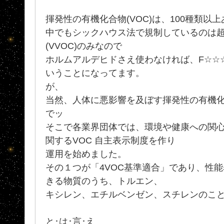
揮発性の有機化合物(VOC)は、100種類以
中でもシックハウス法で規制しているのは
(VVOC)のみなので
ホルムアルデヒドさえ使わなければ、F☆☆
いうことになってます。
が、
当然、人体に悪影響を及ぼす揮発性の有機
でッ
そこで各業界団体では、環境や健康への関
関するVOC 自主表示制度を作り
運用を始めました。
その１つが「4VOC基準適合」であり、性
きる物質のうち、トルエン、
キシレン、エチルベンゼン、スチレンのこと
と･は･言･え