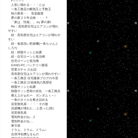
F☆☆☆☆
人形に惚れる・・・とは
一条工務店の断熱王と手数王
秋の夜長･･･ 音楽鑑賞
夢の家２０年点検・・・？
「家は、性能。」 by 夢の家Ⅰ
Re：高気密住宅はエアコンが壊れ
やすい
続・高気密住宅はエアコンが壊れや
すい
続・食器洗い乾燥機(一条ちゃんと
しろ!!)
続・樹脂サッシと結露
続・住宅ローンと抵当権
住宅ローンと抵当権
KANO-PC バッテリー膨張
営業ガチャ のお話
高気密住宅はエアコンが壊れやすい
一条工務店 住宅建築ブログの今昔
一条工務店 計画換気の黒歴史
樹脂サッシと結露
樹脂サッシ窓枠の劣化 一条工務店
燃え上がぁれー ガンダムぅ～♪
一条のタイルを敷き詰める
浴室換気扇・・・・その後
洗濯機が壊れた....と思った(笑)
浴室換気扇
電気料金がね....2
電気料金がね....
巣引箱
ドラム、ドラム、ドラム♪
合併浄化槽なるもの