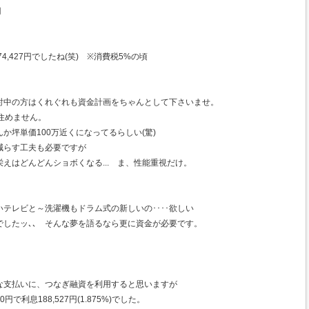
円
74,427円でしたね(笑) ※消費税5%の頃
討中の方はくれぐれも資金計画をちゃんとして下さいませ。
住めません。
か坪単価100万近くになってるらしい(驚)
減らす工夫も必要ですが
えはどんどんショボくなる... ま、性能重視だけ。
テレビと～洗濯機もドラム式の新しいの････欲しい
でしたッ､､ そんな夢を語るなら更に資金が必要です。
な支払いに、つなぎ融資を利用すると思いますが
円で利息188,527円(1.875%)でした。