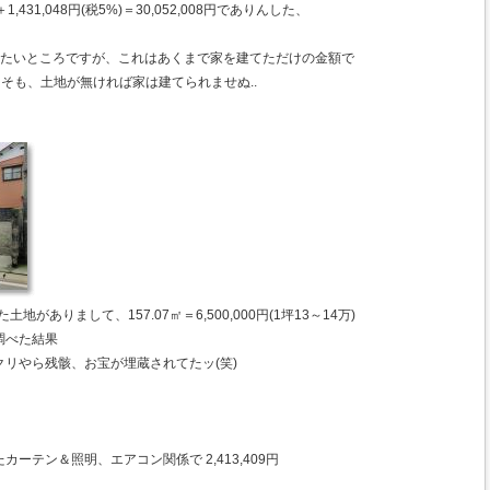
1,431,048円(税5%)＝30,052,008円でありんした、
と言いたいところですが、これはあくまで家を建てただけの金額で
もそも、土地が無ければ家は建てられませぬ..
地がありまして、157.07㎡＝6,500,000円(1坪13～14万)
調べた結果
リやら残骸、お宝が埋蔵されてたッ(笑)
ーテン＆照明、エアコン関係で 2,413,409円