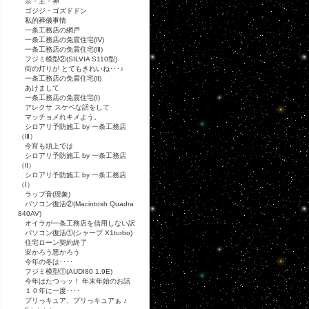
宗・主・神
ゴジジ・ゴズドドン
私的葬儀事情
一条工務店の網戸
一条工務店の免震住宅(Ⅳ)
一条工務店の免震住宅(Ⅲ)
フジミ模型②(SILVIA S110型)
街の灯りが とてもきれいね･･･♪
一条工務店の免震住宅(Ⅱ)
あけまして
一条工務店の免震住宅(Ⅰ)
アレクサ スケベな話をして
マッチョメれキメよう。
シロアリ予防施工 by 一条工務店
（Ⅲ）
今宵も頭上では
シロアリ予防施工 by 一条工務店
（Ⅱ）
シロアリ予防施工 by 一条工務店
（Ⅰ）
ラップ音(現象)
パソコン復活②(Macintosh Quadra
840AV)
オイラが一条工務店を信用しない訳
パソコン復活①(シャープ X1turbo)
住宅ローン契約終了
安かろう悪かろう
今年の冬は････
フジミ模型①(AUDI80 1.9E)
今年はたつっッ！ 年末年始のお話
１０年に一度････
プリっキュア、プリっキュアぁ ♪