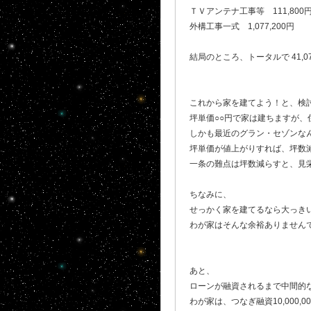
ＴＶアンテナ工事等 111,800
外構工事一式 1,077,200円
結局のところ、トータルで 41,0
これから家を建てよう！と、検
坪単価○○円で家は建ちますが、
しかも最近のグラン・セゾンなん
坪単価が値上がりすれば、坪数
一条の難点は坪数減らすと、見栄
ちなみに、
せっかく家を建てるなら大っきい
わが家はそんな余裕ありません
あと、
ローンが融資されるまで中間的
わが家は、つなぎ融資10,000,000