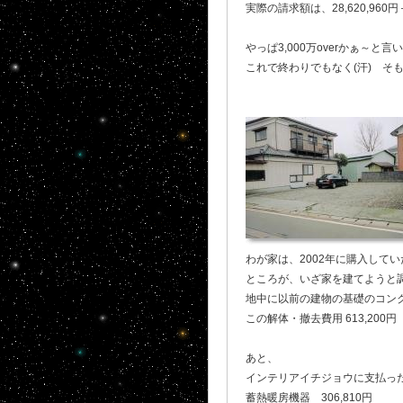
実際の請求額は、28,620,960円＋
やっぱ3,000万overかぁ～
これで終わりでもなく(汗) そ
わが家は、2002年に購入していた土
ところが、いざ家を建てようと
地中に以前の建物の基礎のコンク
この解体・撤去費用 613,200円
あと、
インテリアイチジョウに支払ったカ
蓄熱暖房機器 306,810円