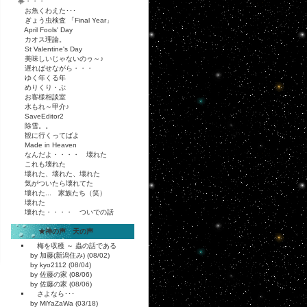
事・・・
お魚くわえた･･･
ぎょう虫検査 「Final Year」
April Fools' Day
カオス理論。
St Valentine's Day
美味しいじゃないのゥ～♪
遅ればせながら・・・
ゆく年くる年
めりくり・ぶ
お客様相談室
水もれ～甲介♪
SaveEditor2
除雪。。
観に行くってばよ
Made in Heaven
なんだよ・・・・ 壊れた
これも壊れた
壊れた、壊れた、壊れた
気がついたら壊れてた
壊れた... 家族たち（笑）
壊れた
壊れた・・・・ ついでの話
★神の声 天の声
梅を収穫 ～ 蟲の話である
by 加藤(新潟住み) (08/02)
by kyo2112 (08/04)
by 佐藤の家 (08/06)
by 佐藤の家 (08/06)
さよなら･･･
by MiYaZaWa (03/18)