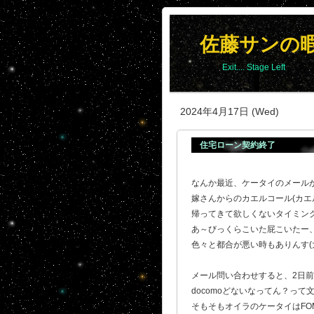
佐藤サンの
Exit.... Stage Left
2024年4月17日 (Wed)
住宅ローン契約終了
なんか最近、ケータイのメール
嫁さんからのカエルコール(カエ
帰ってきて欲しくないタイミン
あ～びっくらこいた屁こいたー
色々と都合が悪い時もありんす(
メール問い合わせすると、2日
docomoどないなってん？っ
そもそもオイラのケータイはFOMA