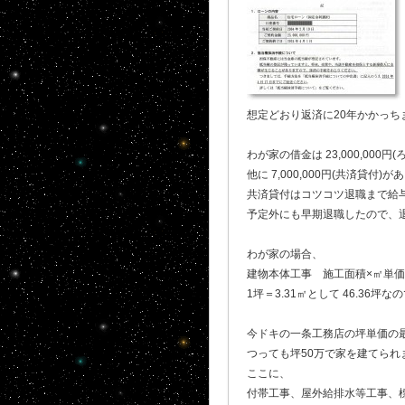
想定どおり返済に20年かかっちま
わが家の借金は 23,000,000円(
他に 7,000,000円(共済貸付)
共済貸付はコツコツ退職まで給
予定外にも早期退職したので、
わが家の場合、
建物本体工事 施工面積×㎡単価= 153
1坪＝3.31㎡として 46.36坪なので
今ドキの一条工務店の坪単価の最
つっても坪50万で家を建てられ
ここに、
付帯工事、屋外給排水等工事、