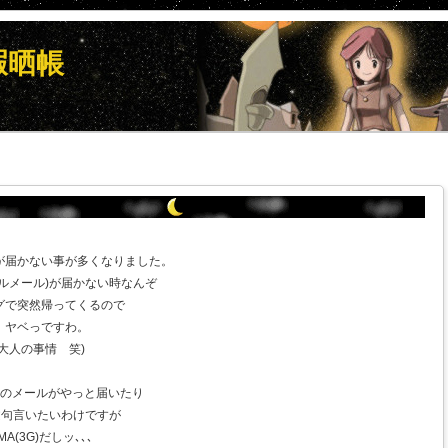
暇晒帳
が届かない事が多くなりました。
ルメール)が届かない時なんぞ
グで突然帰ってくるので
、ヤベっですわ。
大人の事情 笑)
前のメールがやっと届いたり
て文句言いたいわけですが
(3G)だしッ､､､