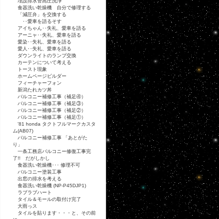
埋設排水管高圧洗浄
食器洗い乾燥機 自分で修理する
「減圧弁」を交換する
･･愛車を語るそす
アイちゃん･･失礼、愛車を語る
アーニャ･･失礼、愛車を語る
愛染･･失礼、愛車を語る
愛人･･失礼、愛車を語る
ダウンライトのランプ交換
カーテンについて考える
トースト現象
ホームページビルダー
フィーチャーフォン
新潟たれカツ丼
バルコニー補修工事（補足④）
バルコニー補修工事（補足③）
バルコニー補修工事（補足②）
バルコニー補修工事（補足①）
'81 honda タクトフルマークカスタ
ム(AB07)
バルコニー補修工事 「あとがた
り」
一条工務店バルコニー修復工事完
了!! だがしかし
食器洗い乾燥機･･･ 修理不可
バルコニー塗装工事
出窓の排水を考える
食器洗い乾燥機 (NP-P45DJP1)
ラブラブハート
タイル＆モールの取付け完了
大雨っス
タイルを貼ります・・・と、その前