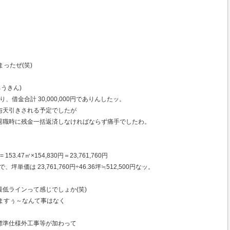
ったぜ(笑)
ろうきん)
があり、借金合計 30,000,000円でありんしたッ。
与天引きされる予定でしたが
退職時に残金一括返済しなければならず痛手でしたわ。
.47㎡×154,830円＝23,761,760円
、坪単価は 23,761,760円÷46.36坪≒512,500円なッ。
低ラインって感じでしょか(笑)
ますぅ～なんて事はなく
標準仕様外工事等が加わって