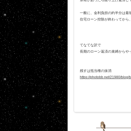
余裕があったら繰り上げ返済し
一般に、金利負担の約半分は最
住宅ローン控除が終わってから
てなてな訳で
長期のローン返済の束縛からや
残すは抵当権の抹消
https://photobb.net/21980/blog