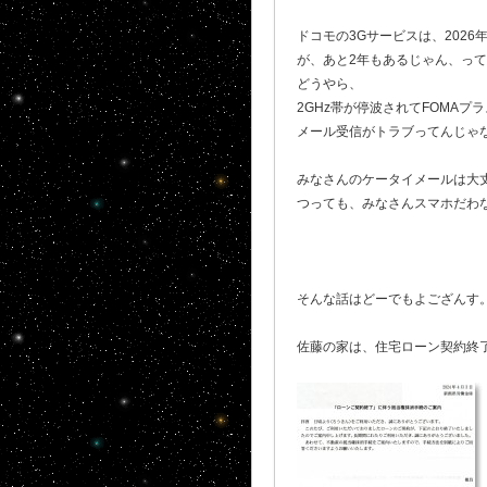
ドコモの3Gサービスは、2026
が、あと2年もあるじゃん、っ
どうやら、
2GHz帯が停波されてFOMAプラ
メール受信がトラブってんじゃ
みなさんのケータイメールは大丈
つっても、みなさんスマホだ
そんな話はどーでもよござんす
佐藤の家は、住宅ローン契約終