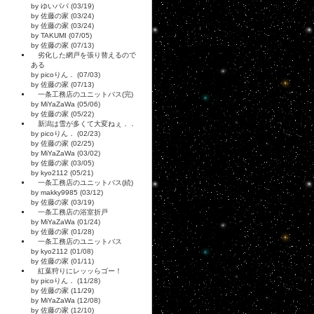
by ゆいパパ (03/19)
by 佐藤の家 (03/24)
by 佐藤の家 (03/24)
by TAKUMI (07/05)
by 佐藤の家 (07/13)
劣化した網戸を張り替えるので
ある
by picoりん． (07/03)
by 佐藤の家 (07/13)
一条工務店のユニットバス(完)
by MiYaZaWa (05/06)
by 佐藤の家 (05/22)
新潟は雪が多くて大変ねぇ．．
by picoりん． (02/23)
by 佐藤の家 (02/25)
by MiYaZaWa (03/02)
by 佐藤の家 (03/05)
by kyo2112 (05/21)
一条工務店のユニットバス(続)
by makky9985 (03/12)
by 佐藤の家 (03/19)
一条工務店の浴室折戸
by MiYaZaWa (01/24)
by 佐藤の家 (01/28)
一条工務店のユニットバス
by kyo2112 (01/08)
by 佐藤の家 (01/11)
紅葉狩りにレッッらゴー！
by picoりん． (11/28)
by 佐藤の家 (11/29)
by MiYaZaWa (12/08)
by 佐藤の家 (12/10)