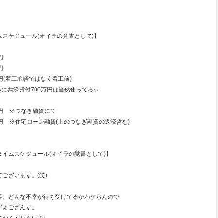
スケジュール(オイラの覚書として)】
円
円
０万円(着工承諾ではなく着工前)
貸付700万円は当然使ってるッ
０万円 ※つなぎ融資にて
０万円 ※住宅ローン融資(上のつなぎ融資の返済含む)
イムスケジュール(オイラの覚書として)】
でございます。(笑)
等、どんな不幸が待ち受けてるかわからんので
がよござんす。