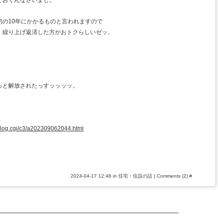
ておくんなさいまし。
初の10年にかかるものと言われますので
、繰り上げ返済した方がおトクらしいゼッ。
っと解放されたっすッッッッ。
/blog.cgi/c3/a202309062044.html
2024-04-17 12:48 in
住宅・住設の話
|
Comments (2)
#