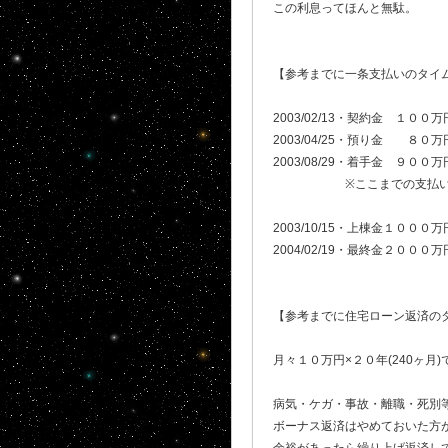
この利息ってほんと無駄。
【参考までに一条支払いのタイム
2003/02/13・契約金 １００万
2003/04/25・預り金 ８０万
2003/08/29・着手金 ９０
※ここまでの支払いに共済
2003/10/15・上棟金１００
2004/02/19・最終金２００
【参考までに住宅ローン返済のタ
月々１０万円×２０年(240ヶ月)
病気・ケガ・事故・離職・死別
ボーナス返済はやめておいた方