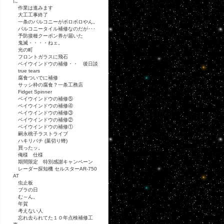
に
作業は進みます
大工工事終了
一条のバルコニーがボロボロやん。
バルコニータイル補修なのだが･･･
予防接種クーポン券が届いた
鬼滅・・・・ねェ。
光の町
フロントガラスに飛石
ベイウインドウの補修・・ 後日談
true tears
腐食ついでに補修
サッシ枠の腐食？一条工務店
Fidget Spinner
ベイウインドウの補修⑤
ベイウインドウの補修④
ベイウインドウの補修③
ベイウインドウの補修②
ベイウインドウの補修①
嗣永桃子ラストライブ
ハキリバチ (葉切り蜂)
買ったッ。
俺様 仕様
期間限定 特別感謝キャンペーン
レーダー探知機 セルスターAR-750
AT
虫止板
ブラの日
む～ん。
年賀
考えない人
忘れ去られてた１０年点検補修工