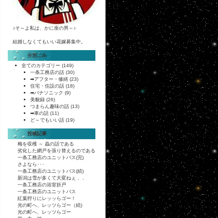
♪そ～よ私は、かに座の男～♪
結婚しなくてもいい花嫁募集中。
分別ごみ
全てのカテゴリー
(149)
一条工務店の話
(30)
➡アフター・修繕
(23)
住宅・住設の話
(18)
➡パナソニック
(9)
美貌録
(26)
つまらん趣味の話
(13)
➡車の話
(11)
ど～でもいい話
(19)
投稿記事
梅を収穫 ～ 蟲の話である
劣化した網戸を張り替えるのである
一条工務店のユニットバス(完)
さよなら･･･
一条工務店のユニットバス(続)
新潟は雪が多くて大変ねぇ．．
一条工務店の浴室折戸
一条工務店のユニットバス
紅葉狩りにレッッらゴー！
光の町へ、レッツらゴー（続)
光の町へ、レッツらゴー