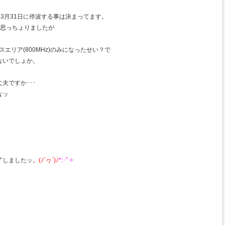
年3月31日に停波する事は決まってます。
て思っちょりましたが
スエリア(800MHz)のみになったせい？で
ないでしょか。
夫ですか･･･
わなッ
。
了しましたッ。
(ﾉ´ヮ`)ﾉ
*:･ﾟ✧