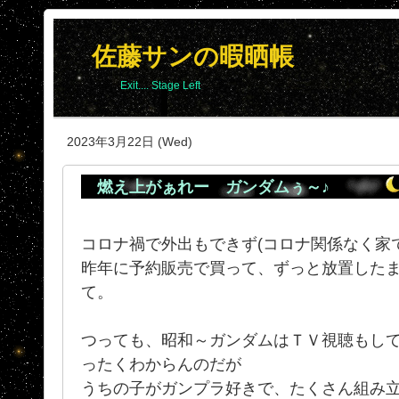
佐藤サンの暇晒帳
Exit.... Stage Left
2023年3月22日 (Wed)
燃え上がぁれー ガンダムぅ～♪
コロナ禍で外出もできず(コロナ関係なく家
昨年に予約販売で買って、ずっと放置した
て。
つっても、昭和～ガンダムはＴＶ視聴もし
ったくわからんのだが
うちの子がガンプラ好きで、たくさん組み