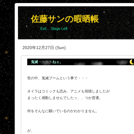
佐藤サンの暇晒帳
Exit.... Stage Left
2020年12月27日 (Sun)
鬼滅・・・・ねェ。
世の中、鬼滅ブームという事で・・・
オイラはコミックも読み、アニメも視聴しましたが
まったく感動しませんでしたッ、、つか普通。
何をそんなに騒いでいるのかわかりません。
が、