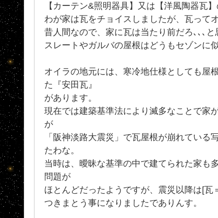
【カーテン&照明器具】又は【洋風陶器瓦】
わが家は瓦をチョイスしましたが、瓦って
昔人間なので、家に瓦は当たり前だろ､､､
スレートやガルバの屋根はどうもセゾンに似合
オイラの地元には、寒冷地仕様としても屋
た『安田瓦』
があります。
現在では建築基準法により滅多なことで家
が
「阪神淡路大震災」で瓦屋根が崩れている
たわな。
当時は、曖昧な基準の中で建てられた家も
問題が
ほとんどだったようですが、震災以降は[瓦
つきまとう事になりましたでありんす。