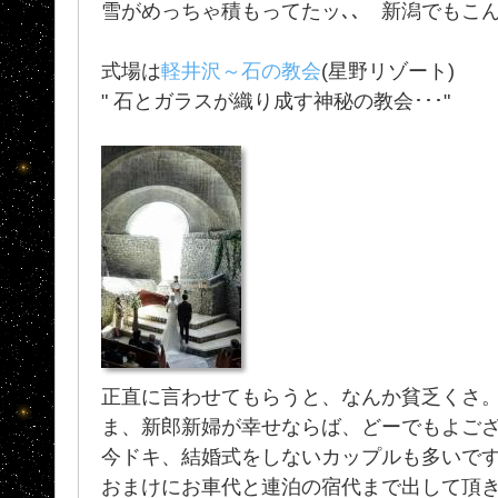
雪がめっちゃ積もってたッ､､ 新潟でもこんな
式場は
軽井沢～石の教会
(星野リゾート)
" 石とガラスが織り成す神秘の教会･･･"
正直に言わせてもらうと、なんか貧乏くさ。
ま、新郎新婦が幸せならば、どーでもよご
今ドキ、結婚式をしないカップルも多いで
おまけにお車代と連泊の宿代まで出して頂