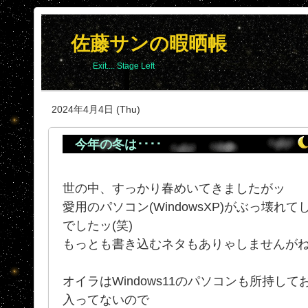
佐藤サンの暇晒帳
Exit.... Stage Left
2024年4月4日 (Thu)
今年の冬は････
世の中、すっかり春めいてきましたがッ
愛用のパソコン(WindowsXP)がぶっ壊
でしたッ(笑)
もっとも書き込むネタもありゃしませんがねッ.
オイラはWindows11のパソコンも所持し
入ってないので