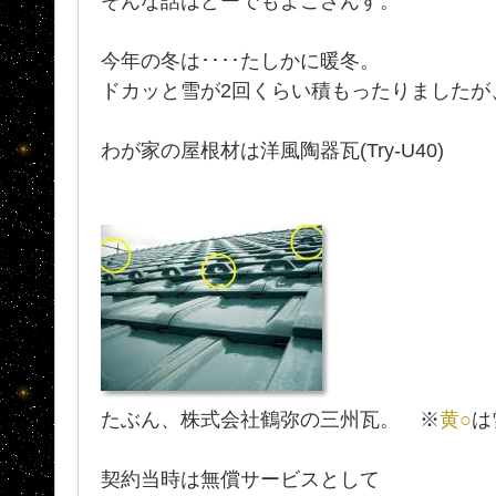
そんな話はどーでもよござんす。
今年の冬は････たしかに暖冬。
ドカッと雪が2回くらい積もったりましたが
わが家の屋根材は洋風陶器瓦(Try-U40)
たぶん、株式会社鶴弥の三州瓦。 ※
黄○
は
契約当時は無償サービスとして