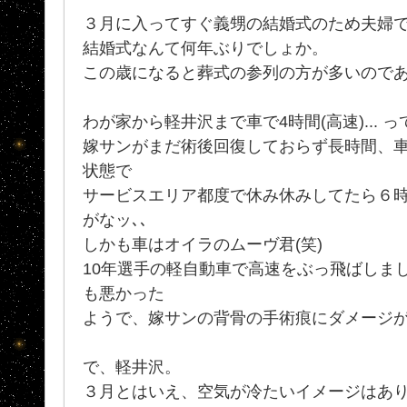
３月に入ってすぐ義甥の結婚式のため夫婦
結婚式なんて何年ぶりでしょか。
この歳になると葬式の参列の方が多いので
わが家から軽井沢まで車で4時間(高速)... 
嫁サンがまだ術後回復しておらず長時間、
状態で
サービスエリア都度で休み休みしてたら６
がなッ､､
しかも車はオイラのムーヴ君(笑)
10年選手の軽自動車で高速をぶっ飛ばしま
も悪かった
ようで、嫁サンの背骨の手術痕にダメージが.
で、軽井沢。
３月とはいえ、空気が冷たいイメージはあ