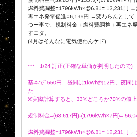
燃料費調整=1796kWh×@6.81= 12,231
再エネ発電促進=6,196円 ←変わらんとして
つー事で、規制料金＋燃料費調整＋再エネ発電促
すニダ。
(4月はそんなに電気使わんケド)
*** 1/24 訂正(正確な単価が判明したので) *
基本でﾞ550円、昼間は1kWh約12円、夜間
た
※実際計算すると、33%どころか70%の値上
規制料金=(68,617円)-(1796kWh×7円)= 56,
燃料費調整=1796kWh×@6.81= 12,231