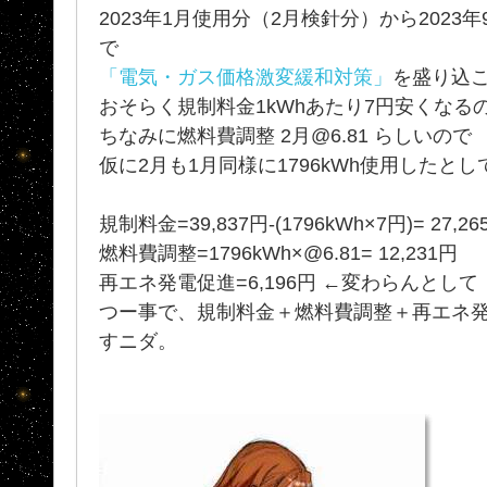
2023年1月使用分（2月検針分）から2023
で
「電気・ガス価格激変緩和対策」
を盛り込
おそらく規制料金1kWhあたり7円安くなる
ちなみに燃料費調整 2月@6.81 らしいので
仮に2月も1月同様に1796kWh使用したと
規制料金=39,837円-(1796kWh×7円)= 27,26
燃料費調整=1796kWh×@6.81= 12,231円
再エネ発電促進=6,196円 ←変わらんとして
つー事で、規制料金＋燃料費調整＋再エネ発電促
すニダ。