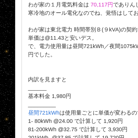
わが家の１月電気料金は
70,117円
でありんし
寒冷地のオール電化なのでね、覚悟はして
わが家は東北電力 時間帯別Ｂ(９kVA)の契
単価は@11.43と安いデス。
で、電力使用量は昼間721kWh／夜間1075kWh=
円でした。
内訳を見ますと
______
基本料金 1,980円
_________
昼間721kWh
は使用量ごとに単価が変わるの
1- 80kWh @24.00 で計算して 1,920円
81-200kWh @32.75 で計算して 3,93
201kWh- @37.85 で計算して 19,720円