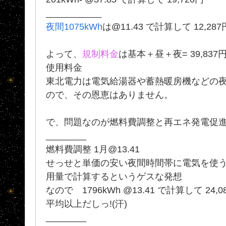
___________
夜間1075kWh
は@11.43 で計算して 12,287
よって、
規制料金
は基本＋昼＋夜= 39,8
使用料金
東北電力は電気給湯器や蓄熱暖房機などの
ので、その恩恵はありません。
で、問題なのが燃料費調整と再エネ発電促
________
燃料費調整 1月@13.41
せっせと単価の安い夜間時間帯に電気を使
用量で計算するというゲスな発想
なので 1796kWh @13.41 で計算して 2
平均以上だしっ!(汗)
________