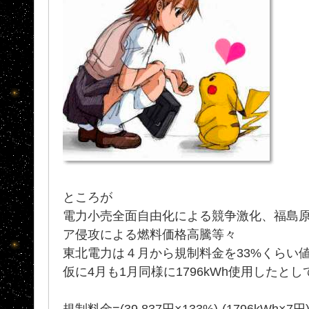
ところが
電力小売全面自由化による競争激化、福島
ア侵攻による燃料価格高騰等々
東北電力は４月から規制料金を33%くらい
仮に4月も1月同様に1796kWh使用したと
規制料金=(39,837円×133%)-(1796kWh×7円)