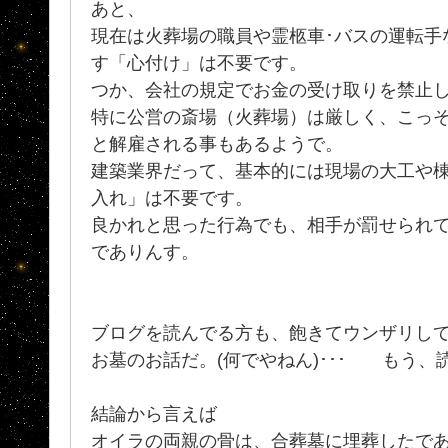
あと、
現在は火葬場の職員や霊柩車･バスの運転手な
す「心付け」は不要です。
つか、会社の規定でお金の受け取りを禁止
特に公営の斎場（火葬場）は厳しく、こっ
と解雇される事もあるようで。
建築業界だって、基本的には現場の大工や
入れ」は不要です。
良かれと思った行為でも、相手が罰せられ
でありんす。
ブログを読んでる方も、飽きてウンザリし
お墓のお話だ。(何でやねん)･･･ もう、
結論から言えば
オイラの両親の骨は、合葬墓に埋葬したで