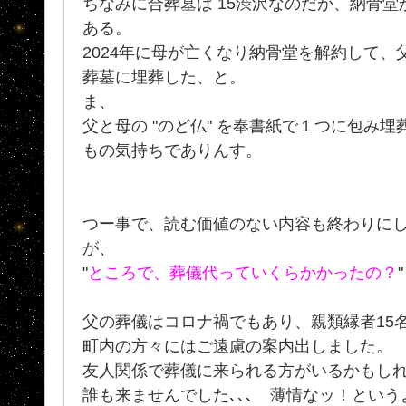
ちなみに合葬墓は 15渋沢なのだが、納骨
ある。
2024年に母が亡くなり納骨堂を解約して
葬墓に埋葬した、と。
ま、
父と母の "のど仏" を奉書紙で１つに包み
もの気持ちでありんす。
つー事で、読む価値のない内容も終わりに
が、
"
ところで、葬儀代っていくらかかったの？
父の葬儀はコロナ禍でもあり、親類縁者15
町内の方々にはご遠慮の案内出しました。
友人関係で葬儀に来られる方がいるかもしれな
誰も来ませんでした､､､ 薄情なッ！という