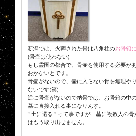
新潟では、火葬された骨は八角柱の
お骨箱
(骨壷は使わない)
もし霊園の都合で、骨壷を使用する必要が
おかないとです。
骨壷がないので、壷に入らない骨を無理や
ないです(笑)
逆に骨壷がないので納骨では、お骨箱の中
墓に直接入れる事になりんす。
" 土に還る " って事ですが、墓に複数人
はもう取り出せません。