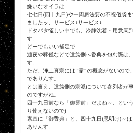
嫌いなオイラは
七七日(四十九日)や一周忌法要の不祝儀袋
ましたッ、サービス♪サービス♪
ドタバタ慌しい中でも、冷静沈着・用意周到
す。
どーでもいい補足で
通夜や葬儀などで遺族側へ香典を包む際は、
す。
ただ、浄土真宗には "霊" の概念がないので
でありんす。
とは言え、遺族側の宗派について参列者が
のですがね。
四十九日前なら「御霊前」だよね～、という
り使えないので)
素直に「御香典」と、四十九日(忌明け)～
ありんす。