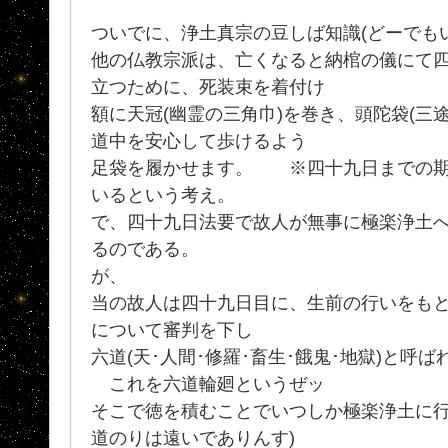
ついでに、浄土真宗の豆しば知識(どーでもい
他の仏教宗派は、亡くなると納棺の儀にて
立つために、死装束を着付け
額に天冠(幽霊の三角巾)を巻き、頭陀袋(三
道中を安心して歩けるよう
足袋を履かせます。 ※四十九日までの期
いるという考え。
で、四十九日法要で故人が無事に極楽浄土
るのである。
が、
当の故人は四十九日目に、生前の行いをも
について審判を下し
六道(天･人間･修羅･畜生･餓鬼･地獄)と呼
これを六道輪廻というぜッ
そこで徳を積むことでいつしか極楽浄土に行
道のりは遠いでありんす)