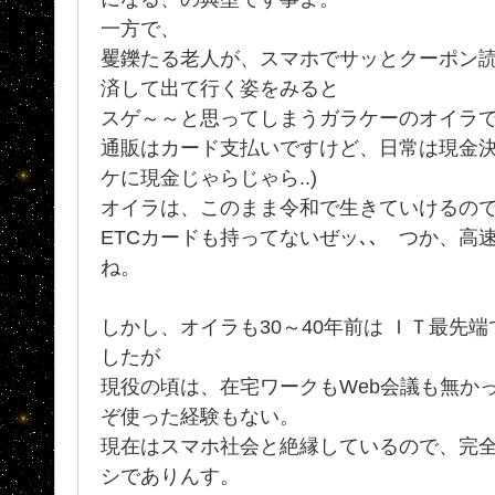
一方で、
矍鑠たる老人が、スマホでサッとクーポン
済して出て行く姿をみると
スゲ～～と思ってしまうガラケーのオイラ
通販はカード支払いですけど、日常は現金決
ケに現金じゃらじゃら..)
オイラは、このまま令和で生きていけるのでし
ETCカードも持ってないぜッ､､ つか、高
ね。
しかし、オイラも30～40年前は ＩＴ最先
したが
現役の頃は、在宅ワークもWeb会議も無かったか
ぞ使った経験もない。
現在はスマホ社会と絶縁しているので、完
シでありんす。