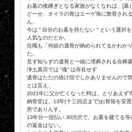
お墓の後継ぎとなる家族がなくなれば、[墓じ
どーせ、オイラの骨はエーゲ海に散骨される(
ん。
今は " 自分のお墓を持たない " という選
人気なのだとか。
住職も「何組の遺骨が納められてるかわか
た。
見ず知らずの遺骨と一緒に埋葬される合葬
浄土真宗では "魂" は存在せず
遺骨はただの抜け殻でしかありませんので
とは言え、
2021年に父が亡くなった時は、とりあえ
納骨堂は、13年(十三回忌まで)お骨箱を安
所でありんす。
13年分一括払い 30渋沢で、お墓を建てる
の返金はない。