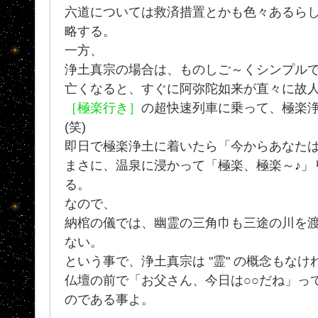
六道については救済措置とかも色々あるら
略する。
一方、
浄土真宗の場合は、ものしご～くシンプル
亡くなると、すぐに阿弥陀如来が直々に故
［極楽行き］
の超快速列車に乗って、極楽
(笑)
即日で極楽浄土に着いたら「今からあなた
まさに、温泉に浸かって「極楽、極楽～♪」
る。
なので、
納棺の儀では、幽霊の三角巾も三途の川を
ない。
という事で、浄土真宗は "霊" の概念もなけれ
仏壇の前で「お父さん、今日は○○だね」っ
のである事よ。