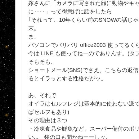
嫁さんに「カメラに写された顔に動物やキ
に････」って得意げに話をしたら
｢それって、10年くらい前のSNOWの話じ
末。
ま、
パソコンでバリバリ office2003 使ってる
今は LINE も使ってねーのでありんす。(タブ
そもそも、
ショートメール(SNS)でさえ、こちらの返
るとイラッとする性格だがッ。
あ、それで
オイラはセルフレジは基本的に使わない派で
ばセルフもあり)
その理由は３つ
・冷凍食品や鮮魚など、スーパー備付のポ
い... 袋の口も開かねーーしッ。