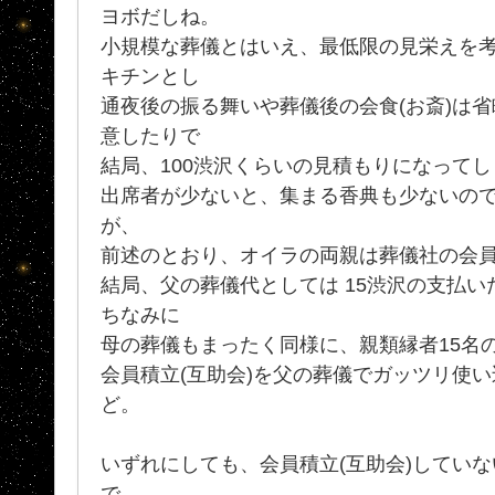
ヨボだしね。
小規模な葬儀とはいえ、最低限の見栄えを考
キチンとし
通夜後の振る舞いや葬儀後の会食(お斎)は
意したりで
結局、100渋沢くらいの見積もりになって
出席者が少ないと、集まる香典も少ないので(
が、
前述のとおり、オイラの両親は葬儀社の会員
結局、父の葬儀代としては 15渋沢の支払
ちなみに
母の葬儀もまったく同様に、親類縁者15名
会員積立(互助会)を父の葬儀でガッツリ使い
ど。
いずれにしても、会員積立(互助会)してい
で