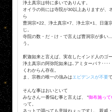
浄土真宗は特に多いでありんす。
オイラの街には寺院が30以上ありますが、
ら
曹洞宗×22、浄土真宗×7、浄土宗×1、日蓮
じ。
寺院の数・だ・け・で言えば曹洞宗が多い..
う。
釈迦如来と言えば、実在したインド人のゴ
浄土真宗の阿弥陀如来は､アミターバ？･･･
くわからん存在。
ま、宗教の唯一の強みは
エビデンスが不要
そんな事はおいといて
みなさん一番悩む事と言えば、 "
御布施って
って。
ネットで調べても意味ねぇ～ですし、親戚