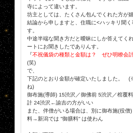
寺によって違います。
坊主としては、たくさん包んでくれた方が
結論から申しますと、住職に<ハッキリ聞く
す。
中途半端な聞き方だと曖昧にしか答えてく
ートにお聞きしたでありんす。
『
不祝儀袋の種類と金額は？ ぜひ明瞭会
(笑)
で、
下記のとおり金額が確定いたしました。 (
ね)
御布施(導師) 15渋沢／御佛前 5渋沢／棺覆
計 24渋沢←諭吉の方がいい
また、伴僧がいる場合は、別に御布施(役僧) 
料→新潟では "御膳料" は使わん