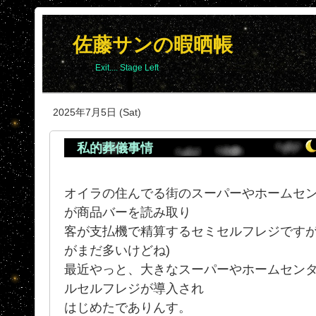
佐藤サンの暇晒帳
Exit.... Stage Left
2025年7月5日 (Sat)
私的葬儀事情
オイラの住んでる街のスーパーやホームセ
が商品バーを読み取り
客が支払機で精算するセミセルフレジですが
がまだ多いけどね)
最近やっと、大きなスーパーやホームセン
ルセルフレジが導入され
はじめたでありんす。