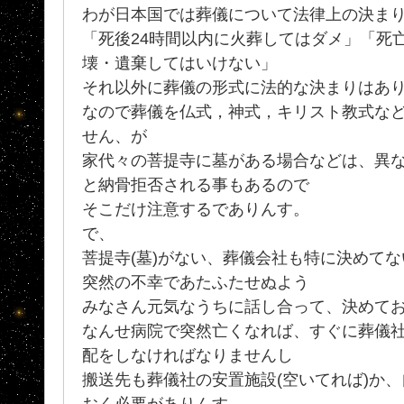
わが日本国では葬儀について法律上の決ま
「死後24時間以内に火葬してはダメ」「死
壊・遺棄してはいけない」
それ以外に葬儀の形式に法的な決まりはあ
なので葬儀を仏式，神式，キリスト教式な
せん、が
家代々の菩提寺に墓がある場合などは、異
と納骨拒否される事もあるので
そこだけ注意するでありんす。
で、
菩提寺(墓)がない、葬儀会社も特に決めて
突然の不幸であたふたせぬよう
みなさん元気なうちに話し合って、決めて
なんせ病院で突然亡くなれば、すぐに葬儀
配をしなければなりませんし
搬送先も葬儀社の安置施設(空いてれば)か
おく必要がありんす。