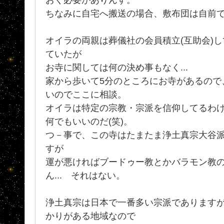
ちなみに自宅へ搬送の場合、敷布団は自前
オイラの両親は葬儀社の会員積立(互助会)
ていたが
お寺に関しては何の決め事もなく...
家から歩いて5分のところにお寺があるので
いのでここに相談。
オイラは特定の宗教・宗派を信仰してるわ
何でもいいのだ(笑)。
つ－事で、この寺はたまたま浄土真宗大谷
すが
運が悪ければブードゥー教とかバラモン教
ん... それはない。
浄土真宗は日本で一番多い宗派でありますが
かりがある地域なので