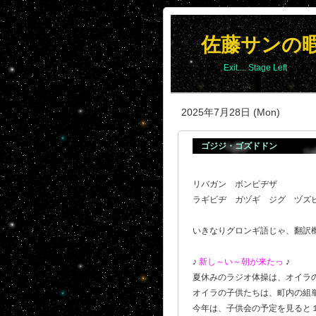
佐藤サンの
Exit.... Stage Left
2025年7月28日 (Mon)
ゴジジ・ゴズドドン
リバガン ボンビヂザ
ラギビヂ ガヅギ ジグ ヅズ
いきなりグロンギ語じゃ、翻訳機
♪
新し～い～朝が来たっ
♪
夏休みのラジオ体操は、オイラ
オイラの子供たちは、町内の組
今年は、子供会の予定を見ると１