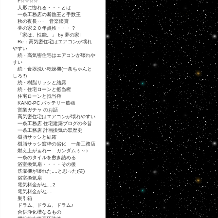
F☆☆☆☆
人形に惚れる・・・とは
一条工務店の断熱王と手数王
秋の夜長･･･ 音楽鑑賞
夢の家２０年点検・・・？
「家は、性能。」 by 夢の家Ⅰ
Re：高気密住宅はエアコンが壊れ
やすい
続・高気密住宅はエアコンが壊れや
すい
続・食器洗い乾燥機(一条ちゃんと
しろ!!)
続・樹脂サッシと結露
続・住宅ローンと抵当権
住宅ローンと抵当権
KANO-PC バッテリー膨張
営業ガチャ のお話
高気密住宅はエアコンが壊れやすい
一条工務店 住宅建築ブログの今昔
一条工務店 計画換気の黒歴史
樹脂サッシと結露
樹脂サッシ窓枠の劣化 一条工務店
燃え上がぁれー ガンダムぅ～♪
一条のタイルを敷き詰める
浴室換気扇・・・・その後
洗濯機が壊れた....と思った(笑)
浴室換気扇
電気料金がね....2
電気料金がね....
巣引箱
ドラム、ドラム、ドラム♪
合併浄化槽なるもの