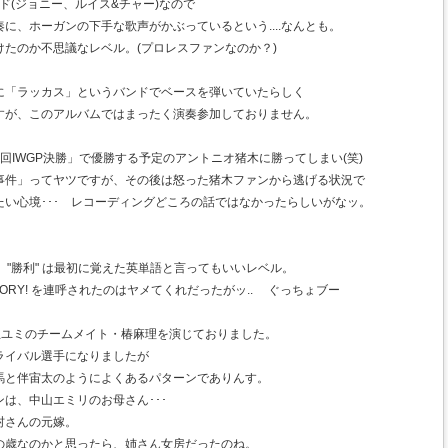
ウド(ジョニー、ルイス&チャー)なので
に、ホーガンの下手な歌声がかぶっているという....なんとも。
たのか不思議なレベル。(プロレスファンなのか？)
に「ラッカス」というバンドでベースを弾いていたらしく
すが、このアルバムではまったく演奏参加しておりません。
回IWGP決勝」で優勝する予定のアントニオ猪木に勝ってしまい(笑)
事件」ってヤツですが、その後は怒った猪木ファンから逃げる状況で
い心境･･･ レコーディングどころの話ではなかったらしいがなッ。
ンはＶ ♪ "勝利" は最初に覚えた英単語と言ってもいいレベル。
TORY! を連呼されたのはヤメてくれだったがッ.. ぐっちょブー
丘ユミのチームメイト・椿麻理を演じておりました。
ライバル選手になりましたが
馬と伴宙太のようによくあるパターンでありんす。
は、中山エミリのお母さん･･･
村さんの元嫁。
の歳なのかと思ったら、姉さん女房だったのね。