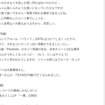
の小さなイモ虫しか思い浮かばねーのだけど....
ちゃん福くんのような扱いになっていたかもですが
い捨て扱いですから一発屋で終わる運命であるっピね。
した判断をしたという事でしょうか。
と必死なバカ親もおりますから... 見苦しい。
6歳)
ンドアルバム『パラノド』(1970) はコピーしまくったデス。
て、それなりにロックっぽい演奏ができましたっピぃ..
『Paranoid』がオジー死後の先日、全米チャート1位を獲得
んかうれしくなったっピ～ (もう、ピぃはヤメよう)
ロックと言われたりしますが、ジャンル的にはブルース・ロック
ーツは大森庸雄さん。
一さんが、7月14日(74歳)で亡くなられました。
歳)
レコードの価値しかないがッ)
 4曲入りミニLP 『一番』(1983)