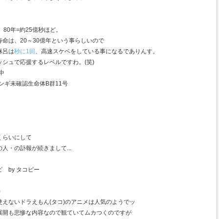
80年=約25億秒ほど。
命は、20～30億年という事らしいので
麻呂は
秒に1回
、高速スケベをしている事になるでありんす。
シュで応援するレベルですわ。(笑)
中
ンギ未確認生命体B群11号
。
くらいにして
人・の訃報が続きまして...
by タコピー
)
えないドラえもん(タコ)のアニメは人気のようでッ
展開も悲惨な内容なので観ていてムカつくのですが