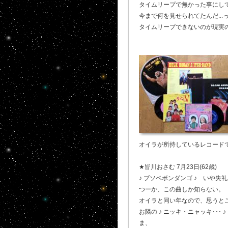
タイムリープで無かった事にして
今まで何を見せられてたんだ..
タイムリープできないのが現実
オイラが所持しているレコードで
★皆川おさむ 7月23日(62歳)
♪ ブソベボンダンゴ ♪ いや失礼
つーか、この曲しか知らない。
オイラと同い年なので、思うと
お隣の ♪ ニッキ・ニャッキ･･
ま、