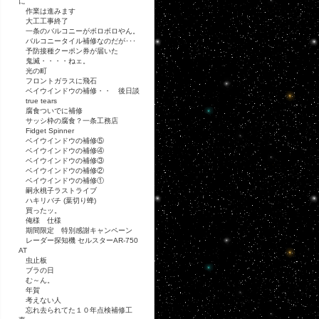
に
作業は進みます
大工工事終了
一条のバルコニーがボロボロやん。
バルコニータイル補修なのだが･･･
予防接種クーポン券が届いた
鬼滅・・・・ねェ。
光の町
フロントガラスに飛石
ベイウインドウの補修・・ 後日談
true tears
腐食ついでに補修
サッシ枠の腐食？一条工務店
Fidget Spinner
ベイウインドウの補修⑤
ベイウインドウの補修④
ベイウインドウの補修③
ベイウインドウの補修②
ベイウインドウの補修①
嗣永桃子ラストライブ
ハキリバチ (葉切り蜂)
買ったッ。
俺様 仕様
期間限定 特別感謝キャンペーン
レーダー探知機 セルスターAR-750
AT
虫止板
ブラの日
む～ん。
年賀
考えない人
忘れ去られてた１０年点検補修工