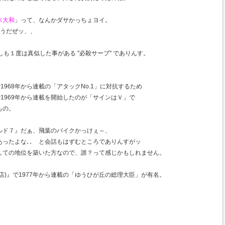
木大和
」って、なんかダサかっちょヨイ。
そうだぜッ、、
しも１度は真似した事がある "必殺サーブ" でありんす。
1968年から連載の「アタックNo.1」に対抗するため
で1969年から連載を開始したのが「サインはＶ」で
もの。
ルド７』だぁ、飛葉のバイクかっけぇ～、
あったよな､､ と会話もはずむところでありんすがッ
しての地位を築いた方なので、誰？って感じかもしれません。
店)』で1977年から連載の「ゆうひが丘の総理大臣」が有名。