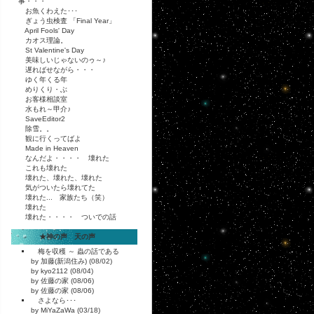
事・・・
お魚くわえた･･･
ぎょう虫検査 「Final Year」
April Fools' Day
カオス理論。
St Valentine's Day
美味しいじゃないのゥ～♪
遅ればせながら・・・
ゆく年くる年
めりくり・ぶ
お客様相談室
水もれ～甲介♪
SaveEditor2
除雪。。
観に行くってばよ
Made in Heaven
なんだよ・・・・ 壊れた
これも壊れた
壊れた、壊れた、壊れた
気がついたら壊れてた
壊れた... 家族たち（笑）
壊れた
壊れた・・・・ ついでの話
★神の声 天の声
梅を収穫 ～ 蟲の話である
by 加藤(新潟住み) (08/02)
by kyo2112 (08/04)
by 佐藤の家 (08/06)
by 佐藤の家 (08/06)
さよなら･･･
by MiYaZaWa (03/18)