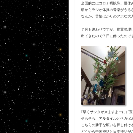
全国的にはコロナ禍以降、夏休
朝からラジオ体操の音楽がうる
なんか、苦情ばかりのアホな大
７月も終わりですが、物置整理し
出てきたので７日に飾ったのです
｢早くサンタが来ますよーに｣｢
そもそも、アルタイルとベガ(
こちらの勝手な願いを押し付け
どうやら中国神話と日本神話がご