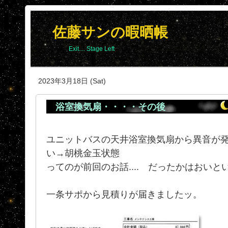
佐藤サンの暇晒帳
Exit.... Stage Left
2023年3月18日 (Sat)
浴室換気扇・・・・その後
ユニットバスの天井浴室換気扇から異音が
い→胡桃金玉状態
ってのが前回のお話.... だったかはおいと
一条サポから見積りが届きましたッ。