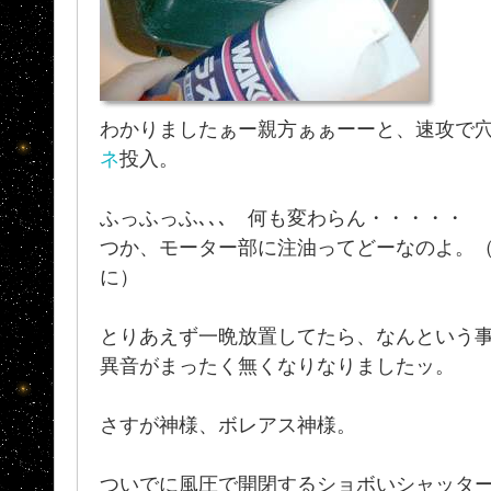
わかりましたぁー親方ぁぁーーと、速攻で
ネ
投入。
ふっふっふ､､､ 何も変わらん・・・・・
つか、モーター部に注油ってどーなのよ。
に）
とりあえず一晩放置してたら、なんという
異音がまったく無くなりなりましたッ。
さすが神様、ボレアス神様。
ついでに風圧で開閉するショボいシャッタ